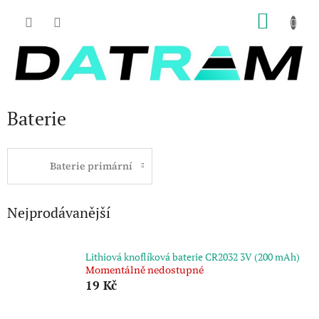
Přejít
NÁKU
na
obsah
KOŠÍK
Baterie
Baterie primární
Nejprodávanější
Lithiová knoflíková baterie CR2032 3V (200 mAh)
Momentálně nedostupné
19 Kč