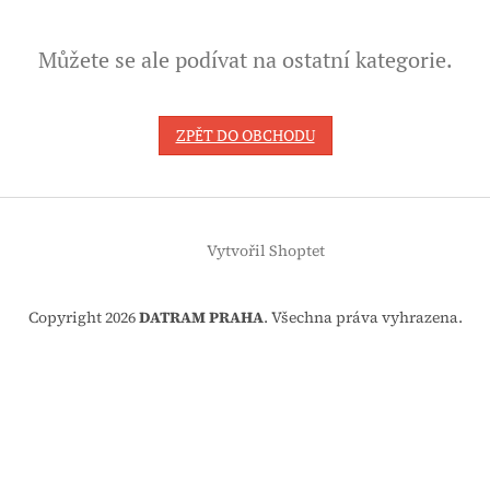
Můžete se ale podívat na ostatní kategorie.
ZPĚT DO OBCHODU
Z
á
Vytvořil Shoptet
p
a
t
Copyright 2026
DATRAM PRAHA
. Všechna práva vyhrazena.
í