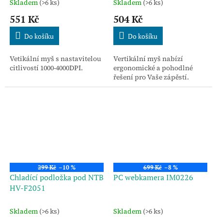
Skladem
(>6 ks)
Skladem
(>6 ks)
551 Kč
504 Kč
Do košíku
Do košíku
Vetikální myš s nastavitelou
Vertikální myš nabízí
citlivostí 1000-4000DPI.
ergonomické a pohodlné
řešení pro Vaše zápěstí.
299 Kč
–10 %
699 Kč
–8 %
Chladící podložka pod NTB
PC webkamera IM0226
HV-F2051
Skladem
(>6 ks)
Skladem
(>6 ks)