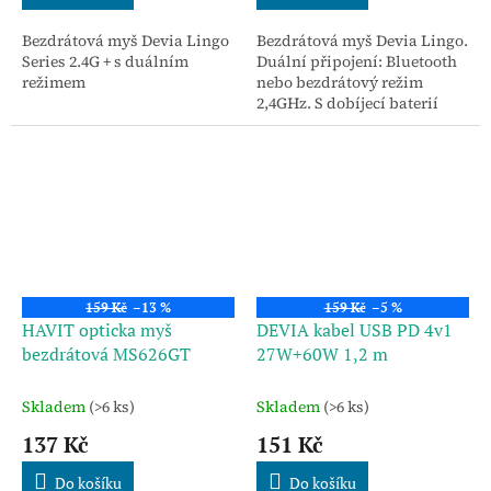
Bezdrátová myš Devia Lingo
Bezdrátová myš Devia Lingo.
Series 2.4G + s duálním
Duální připojení: Bluetooth
režimem
nebo bezdrátový režim
2,4GHz. S dobíjecí baterií
500mAH přes kabel Type C.
Ideální pomocník k
Bluetooth skládací...
159 Kč
–13 %
159 Kč
–5 %
HAVIT opticka myš
DEVIA kabel USB PD 4v1
bezdrátová MS626GT
27W+60W 1,2 m
Skladem
(>6 ks)
Skladem
(>6 ks)
137 Kč
151 Kč
Do košíku
Do košíku