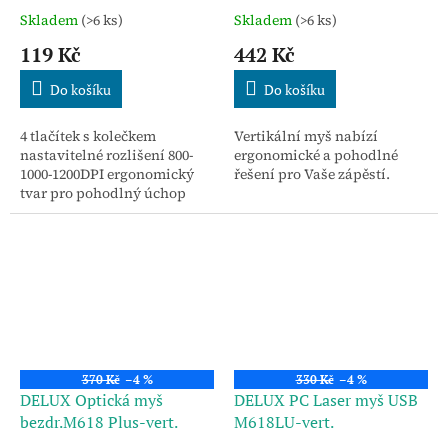
Skladem
(>6 ks)
Skladem
(>6 ks)
119 Kč
442 Kč
Do košíku
Do košíku
4 tlačítek s kolečkem
Vertikální myš nabízí
nastavitelné rozlišení 800-
ergonomické a pohodlné
1000-1200DPI ergonomický
řešení pro Vaše zápěstí.
tvar pro pohodlný úchop
životnost tlačítek: 3mil.
370 Kč
–4 %
330 Kč
–4 %
DELUX Optická myš
DELUX PC Laser myš USB
bezdr.M618 Plus-vert.
M618LU-vert.