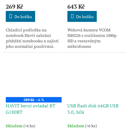
269 Kč
643 Kč
Do košíku
Do košíku
Chladicí podložka na
Webová kamera VCOM
notebook Havit zabrání
IM0226 s rozlišením 1080p
přehřátí notebooku a zajistí
HD a vestavěným
jeho normální používání.
mikrofonem
589 Kč
–6 %
HAVIT herní ovladač BT
USB flash disk 64GB USB
G180BT
3.0, bílá
Skladem
(>6 ks)
Skladem
(>6 ks)