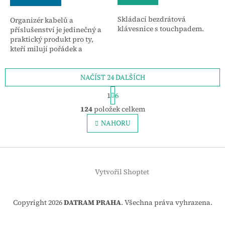
Skládací bezdrátová
Organizér kabelů a
klávesnice s touchpadem.
příslušenství je jedinečný a
praktický produkt pro ty,
kteří milují pořádek a
jednoduchost.
NAČÍST 24 DALŠÍCH
S
1
6
t
O
r
124
položek celkem
v
á
l
NAHORU
n
á
k
o
d
v
Z
a
á
c
á
n
í
Vytvořil Shoptet
p
í
p
a
r
t
v
Copyright 2026
DATRAM PRAHA
. Všechna práva vyhrazena.
í
k
y