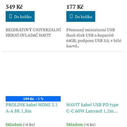
549 Kč
177 Kč
Do košíku
Do košíku
BEZDRÁTOVÝ UNIVERZÁLNÍ
Přenosný miniaturní USB
HERNÍ OVLADAČ HAVIT
flash disk USB o kapacitě
64GB, podpora USB 3.0, v bílé
barvě..
199 Kč
–5 %
PROLINK kabel HDMI 2.1
HAVIT kabel USB PD type
A-A 8K 1,8m
C-C 60W Lanyard 1,2m
černo-modrý
Skladem
(>6 ks)
Skladem
(>6 ks)