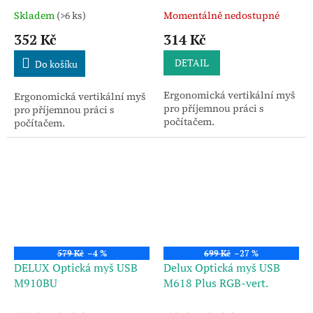
Skladem
(>6 ks)
Momentálně nedostupné
352 Kč
314 Kč
DETAIL
Do košíku
Ergonomická vertikální myš
Ergonomická vertikální myš
pro příjemnou práci s
pro příjemnou práci s
počítačem.
počítačem.
579 Kč
–4 %
699 Kč
–27 %
DELUX Optická myš USB
Delux Optická myš USB
M910BU
M618 Plus RGB-vert.