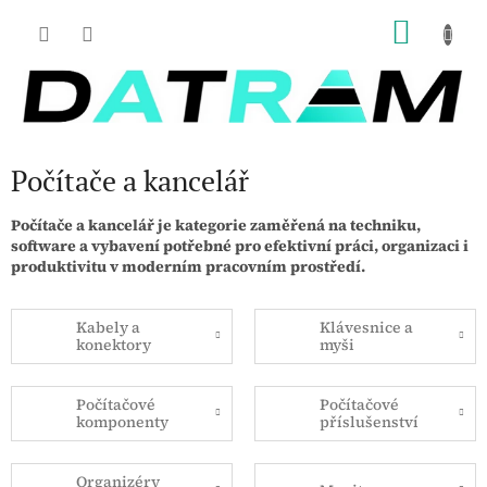
Přejít
NÁKU
na
obsah
KOŠÍK
Počítače a kancelář
Počítače a kancelář je kategorie zaměřená na techniku,
software a vybavení potřebné pro efektivní práci, organizaci i
produktivitu v moderním pracovním prostředí.
Kabely a
Klávesnice a
konektory
myši
Počítačové
Počítačové
komponenty
příslušenství
Organizéry