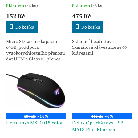
t
Skladem
(>6 ks)
Skladem
(>6 ks)
ů
152 Kč
475 Kč
Do košíku
Do košíku
Micro SD karta o kapacitě
Skládací bezdrátová
64GB, poddpora
3kanálová klávesnice se 66
vysokorychlostního přenosu
klávesami.
dat UHSI a Class10, přenos
dat až 104MB / s, balení
obsahuje adaptér na
klasickou SD kartu.
139 Kč
–14 %
464 Kč
–4 %
Herní myš MS-1018 color
Delux Optická myš USB
M618 Plus Blue-vert.