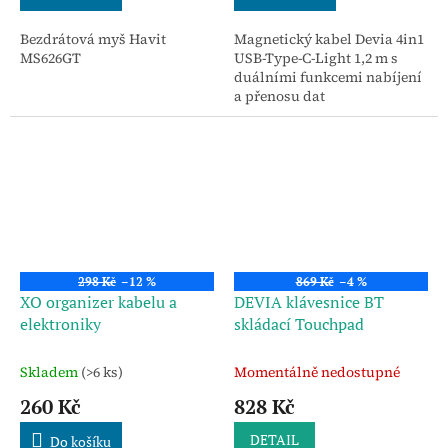
Bezdrátová myš Havit
Magnetický kabel Devia 4in1
MS626GT
USB-Type-C-Light 1,2 m s
duálními funkcemi nabíjení
a přenosu dat
298 Kč
–12 %
869 Kč
–4 %
XO organizer kabelu a
DEVIA klávesnice BT
elektroniky
skládací Touchpad
Skladem
(>6 ks)
Momentálně nedostupné
260 Kč
828 Kč
DETAIL
Do košíku