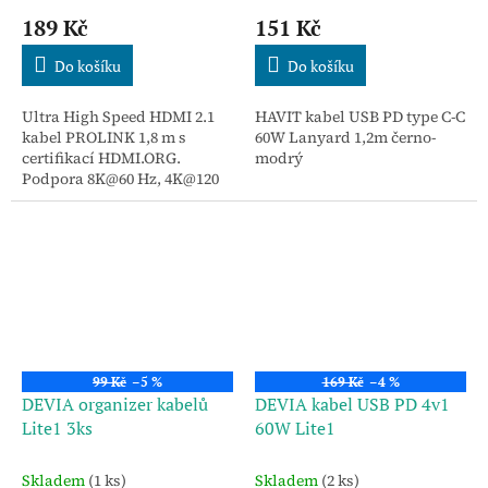
189 Kč
151 Kč
Do košíku
Do košíku
Ultra High Speed HDMI 2.1
HAVIT kabel USB PD type C-C
kabel PROLINK 1,8 m s
60W Lanyard 1,2m černo-
certifikací HDMI.ORG.
modrý
Podpora 8K@60 Hz, 4K@120
Hz, eARC, VRR a HDR.
Odolné nylonové opletení a
šířka pásma 48 Gb/s.
99 Kč
–5 %
169 Kč
–4 %
DEVIA organizer kabelů
DEVIA kabel USB PD 4v1
Lite1 3ks
60W Lite1
Skladem
(1 ks)
Skladem
(2 ks)