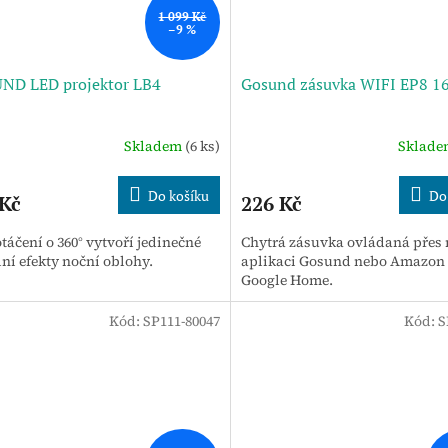
1 099 Kč
–9 %
ND LED projektor LB4
Gosund zásuvka WIFI EP8 1
Skladem
(6 ks)
Sklad
Do košíku
Do
 Kč
226 Kč
táčení o 360° vytvoří jedinečné
Chytrá zásuvka ovládaná přes
ní efekty noční oblohy.
aplikaci Gosund nebo Amazon 
Google Home.
Kód:
SP111-80047
Kód:
S