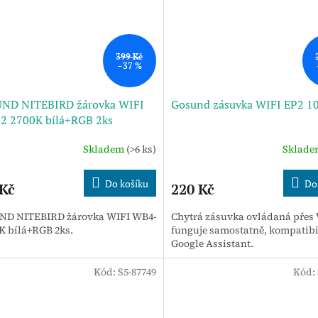
399 Kč
–37 %
ND NITEBIRD žárovka WIFI
Gosund zásuvka WIFI EP2 1
2 2700K bílá+RGB 2ks
Skladem
(>6 ks)
Sklad
Do košíku
Do
 Kč
220 Kč
D NITEBIRD žárovka WIFI WB4-
Chytrá zásuvka ovládaná přes 
0K bílá+RGB 2ks.
funguje samostatně, kompatibi
Google Assistant.
Kód:
S5-87749
Kód: