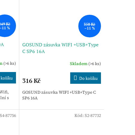
249 Kč
358 Kč
–11 %
–11 %
0A
GOSUND zásuvka WIFI +USB+Type
C SP6 16A
em
(>6 ks)
Skladem
(>6 ks)
 košíku
Do košíku
316 Kč
Wifi,
GOSUND zásuvka WIFI +USB+Type C
lní s
SP6 16A
S4-87756
Kód:
S2-87732