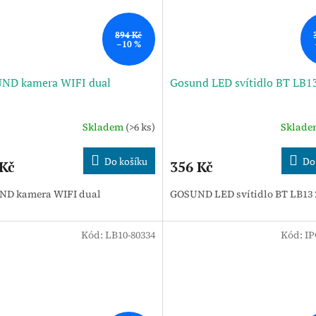
894 Kč
–10 %
ND kamera WIFI dual
Gosund LED svítidlo BT LB
Skladem
(>6 ks)
Sklad
Do košíku
Do
 Kč
356 Kč
D kamera WIFI dual
GOSUND LED svítidlo BT LB13
Kód:
LB10-80334
Kód:
IP