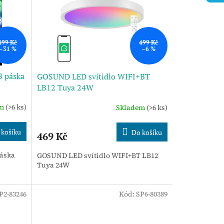
499 Kč
499 Kč
–31 %
–6 %
 páska
GOSUND LED svítidlo WIFI+BT
LB12 Tuya 24W
em
(>6 ks)
Skladem
(>6 ks)
 košíku
Do košíku
469 Kč
áska
GOSUND LED svítidlo WIFI+BT LB12
Tuya 24W
P2-83246
Kód:
SP6-80389