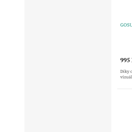
GOSU
995
Díky o
vizuál