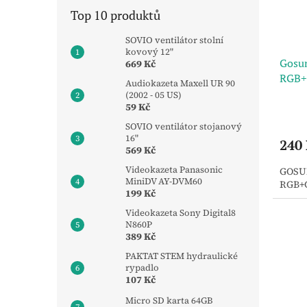
Top 10 produktů
SOVIO ventilátor stolní
kovový 12"
Gosun
669 Kč
RGB
Audiokazeta Maxell UR 90
(2002 - 05 US)
59 Kč
SOVIO ventilátor stojanový
16"
240
569 Kč
Videokazeta Panasonic
GOSUN
MiniDV AY-DVM60
RGB+
199 Kč
Videokazeta Sony Digital8
N860P
389 Kč
PAKTAT STEM hydraulické
rypadlo
107 Kč
Micro SD karta 64GB