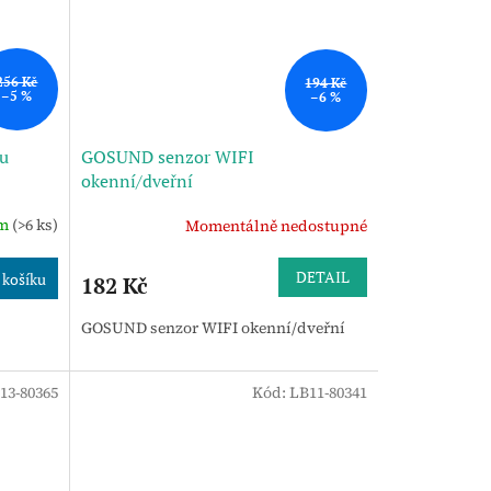
256 Kč
194 Kč
–5 %
–6 %
u
GOSUND senzor WIFI
okenní/dveřní
em
(>6 ks)
Momentálně nedostupné
DETAIL
 košíku
182 Kč
GOSUND senzor WIFI okenní/dveřní
13-80365
Kód:
LB11-80341