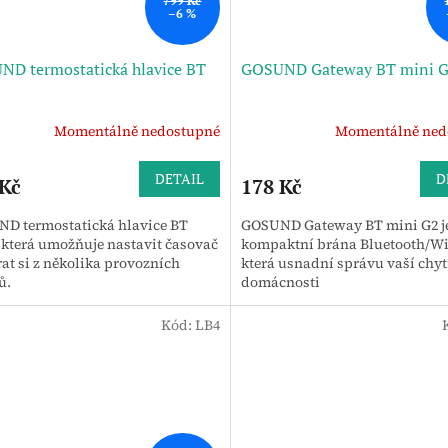
799 Kč
–6 %
D termostatická hlavice BT
GOSUND Gateway BT mini 
Momentálně nedostupné
Momentálně ned
DETAIL
D
 Kč
178 Kč
D termostatická hlavice BT
GOSUND Gateway BT mini G2 j
 která umožňuje nastavit časovač
kompaktní brána Bluetooth/Wi
at si z několika provozních
která usnadní správu vaší chyt
ů.
domácnosti
Kód:
LB4