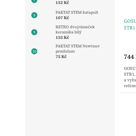
152 Kč
PAKTAT STEM katapult
107 Kč
GOSUN
RETRO dvojrámeček
STR1
keramika bílý
155 Kč
PAKTAT STEM Newtnuv
pendulum
744
75 Kč
GOSUN
STR1,
a vybr
režim