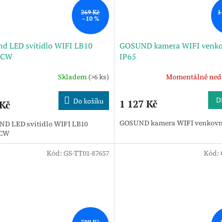
269 Kč
1
–10 %
d LED svítidlo WIFI LB10
GOSUND kamera WIFI venko
+CW
IP65
Skladem
(>6 ks)
Momentálně ned
D
Do košíku
1 127 Kč
 Kč
GOSUND kamera WIFI venkovní
D LED svítidlo WIFI LB10
CW
Kód:
GS-TT01-87657
Kód: