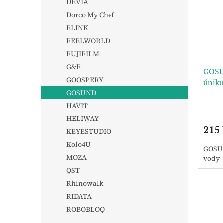
DEVIA
Dorco My Chef
ELINK
FEELWORLD
FUJIFILM
G&F
GOSU
GOOSPERY
úniku
GOSUND
HAVIT
HELIWAY
215
KEYESTUDIO
Kolo4U
GOSUN
MOZA
vody
QST
Rhinowalk
RIDATA
ROBOBLOQ