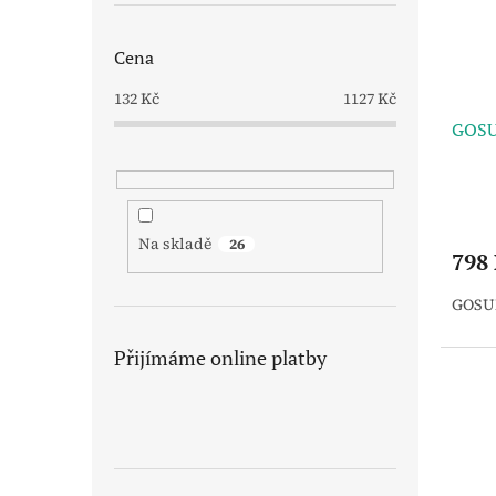
Cena
132
Kč
1127
Kč
GOSU
Na skladě
26
798
GOSUN
Přijímáme online platby