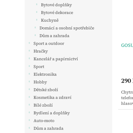
i
r
n
Bytové doplňky
s
o
e
p
Bytové dekorace
d
l
r
u
Kuchyně
o
k
Domácí a osobní spotřebiče
d
t
Dům a zahrada
u
ů
Sport a outdoor
GOSU
k
Hračky
t
ů
Kancelář a papírnictví
Sport
Elektronika
290
Hobby
Dětské zboží
Chytr
Kosmetika a zdraví
telef
hlaso
Bílé zboží
Bydlení a doplňky
Auto-moto
Dům a zahrada