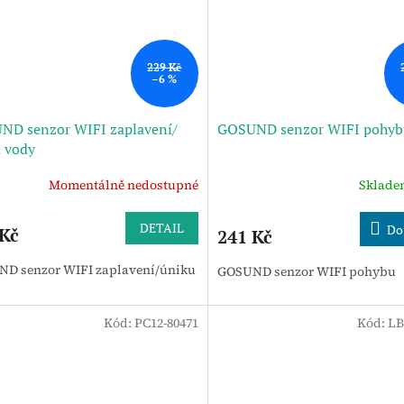
229 Kč
–6 %
ND senzor WIFI zaplavení/
GOSUND senzor WIFI pohyb
 vody
Momentálně nedostupné
Sklad
DETAIL
Do
 Kč
241 Kč
D senzor WIFI zaplavení/úniku
GOSUND senzor WIFI pohybu
Kód:
PC12-80471
Kód:
LB