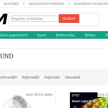
KONTAKT
OBCHODNÍ PODMÍNKY
PODMÍNKY OCHRANY
HLEDAT
lář a papírnictví
Sport
Elektronika
Hobby
D
SUND
odávanější
Nejlevnější
Nejdražší
Abecedně
Kód:
SP211-80061
Kód:
S