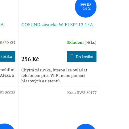
299 Kč
–14 %
6A
GOSUND zásuvka WIFI SP112 15A
em
(>6 ks)
Skladem
(>6 ks)
 košíku
Do košíku
256 Kč
 mobilní
Chytrá zásuvka, kterou lze ovládat
Alexa a
telefonem přes WiFi nebo pomocí
hlasových asistentů.
P1-80023
Kód:
SW3-80177