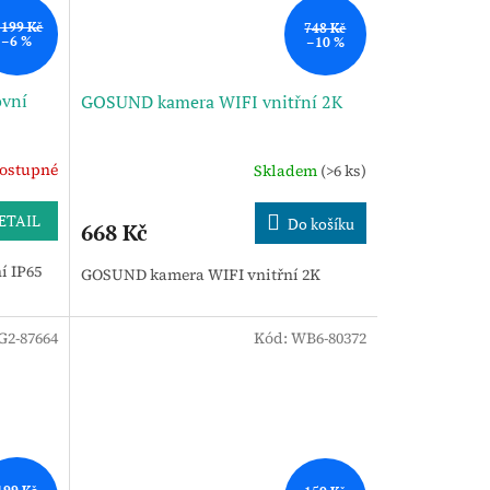
 199 Kč
748 Kč
–6 %
–10 %
vní
GOSUND kamera WIFI vnitřní 2K
ostupné
Skladem
(>6 ks)
ETAIL
Do košíku
668 Kč
 IP65
GOSUND kamera WIFI vnitřní 2K
G2-87664
Kód:
WB6-80372