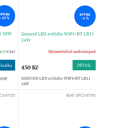
399 Kč
479 Kč
–10 %
–6 %
13 20W
Gosund LED svítidlo WIFI+BT LB11
24W
em
(>6 ks)
Momentálně nedostupné
DETAIL
 košíku
450 Kč
GOSUND LED svítidlo WIFI+BT LB11
 20W
24W
C3-87725
Kód:
IPC2-87701