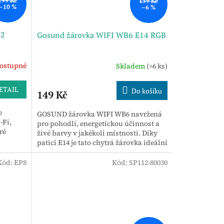
199 Kč
159 Kč
–10 %
–6 %
G2
Gosund žárovka WIFI WB6 E14 RGB
ostupné
Skladem
(>6 ks)
ETAIL
Do košíku
149 Kč
e
GOSUND žárovka WIFI WB6 navržená
-Fi,
pro pohodlí, energetickou účinnost a
ré
živé barvy v jakékoli místnosti. Díky
patici E14 je tato chytrá žárovka ideální
pro menší svítidla, jako...
Kód:
EP8
Kód:
SP112-80030