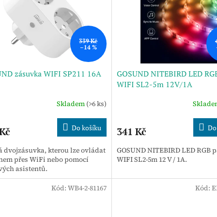
339 Kč
–14 %
ND zásuvka WIFI SP211 16A
GOSUND NITEBIRD LED RGB
WIFI SL2-5m 12V/1A
Skladem
(>6 ks)
Sklad
Do košíku
Do
 Kč
341 Kč
á dvojzásuvka, kterou lze ovládat
GOSUND NITEBIRD LED RGB p
onem přes WiFi nebo pomocí
WIFI SL2-5m 12 V / 1A.
vých asistentů.
Kód:
WB4-2-81167
Kód:
E