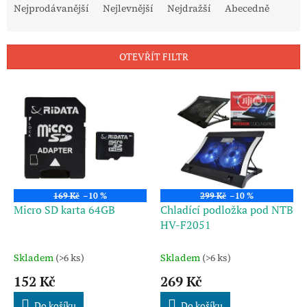
a
Nejprodávanější
Nejlevnější
Nejdražší
Abecedně
z
e
n
OTEVŘÍT FILTR
í
p
V
r
ý
o
p
d
i
u
s
k
p
t
r
ů
o
169 Kč
–10 %
299 Kč
–10 %
d
Micro SD karta 64GB
Chladící podložka pod NTB
u
HV-F2051
k
t
Skladem
(>6 ks)
Skladem
(>6 ks)
ů
152 Kč
269 Kč
Do košíku
Do košíku