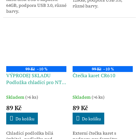
128GB, podpora USB 3.0,
64GB, podpora USB 3.0, různé
různé barvy.
barvy.
99 Kč
–10 %
99 Kč
–10 %
VÝPRODEJ SKLADU
Čtečka karet CR610
Podložka chladící pro NTB
N100-poškozený obal
Skladem
(>6 ks)
Skladem
(>6 ks)
89 Kč
89 Kč
Do košíku
Do košíku
Chladící podložka bílá
Externí čtečka karet s
(white) - podložka pod
podporu pro formáty: