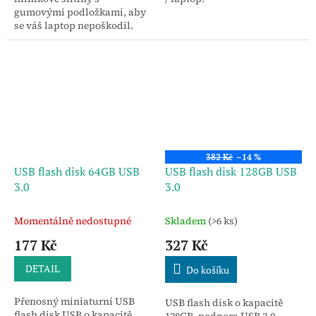
gumovými podložkami, aby
se váš laptop nepoškodil.
382 Kč
–14 %
USB flash disk 64GB USB
USB flash disk 128GB USB
3.0
3.0
Momentálně nedostupné
Skladem
(>6 ks)
177 Kč
327 Kč
DETAIL
Do košíku
Přenosný miniaturní USB
USB flash disk o kapacitě
flash disk USB o kapacitě