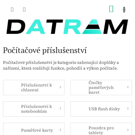
Přejít
NÁKU
na
obsah
KOŠÍK
Počítačové příslušenství
Počítačové příslušenství je kategorie zahrnující doplňky a
zařízení, která rozšiřují funkce, pohodlí a výkon počítače.
Čtečky
Příslušenství k
paměťových
chlazení
karet
Příslušenství k
USB flash disky
notebookům
Pouzdra pro
Paměťové karty
tablety