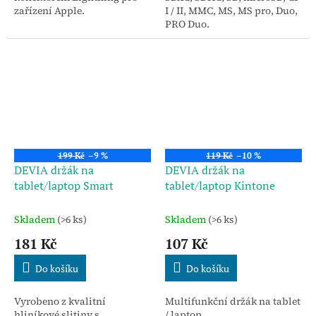
zařízení Apple.
I / II, MMC, MS, MS pro, Duo,
PRO Duo.
199 Kč
–9 %
119 Kč
–10 %
DEVIA držák na
DEVIA držák na
tablet/laptop Smart
tablet/laptop Kintone
Skladem
(>6 ks)
Skladem
(>6 ks)
181 Kč
107 Kč
Do košíku
Do košíku
Vyrobeno z kvalitní
Multifunkční držák na tablet
hliníkové slitiny s
/ laptop.