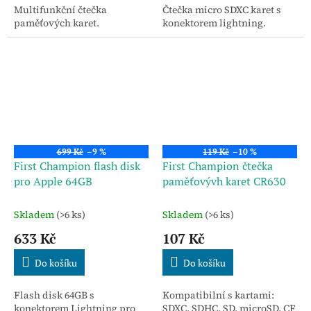
Multifunkční čtečka
Čtečka micro SDXC karet s
paměťových karet.
konektorem lightning.
699 Kč
–9 %
119 Kč
–10 %
First Champion flash disk
First Champion čtečka
pro Apple 64GB
paměťovývh karet CR630
Skladem
(>6 ks)
Skladem
(>6 ks)
633 Kč
107 Kč
Do košíku
Do košíku
Flash disk 64GB s
Kompatibilní s kartami:
konektorem Lightning pro
SDXC, SDHC, SD, microSD, CF