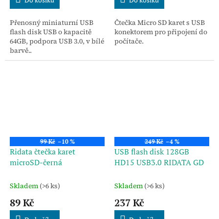
Přenosný miniaturní USB
Čtečka Micro SD karet s USB
flash disk USB o kapacitě
konektorem pro připojení do
64GB, podpora USB 3.0, v bílé
počítače.
barvě..
99 Kč
–10 %
249 Kč
–4 %
Ridata čtečka karet
USB flash disk 128GB
microSD-černá
HD15 USB3.0 RIDATA GD
Skladem
(>6 ks)
Skladem
(>6 ks)
89 Kč
237 Kč