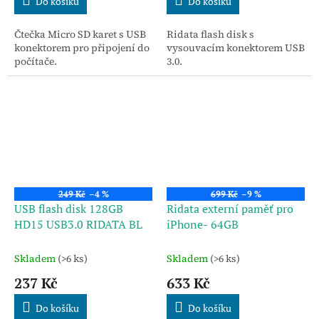
Do košíku
Do košíku
Čtečka Micro SD karet s USB
Ridata flash disk s
konektorem pro připojení do
vysouvacím konektorem USB
počítače.
3.0.
249 Kč
–4 %
699 Kč
–9 %
USB flash disk 128GB
Ridata externí paměť pro
HD15 USB3.0 RIDATA BL
iPhone- 64GB
Skladem
(>6 ks)
Skladem
(>6 ks)
237 Kč
633 Kč
Do košíku
Do košíku