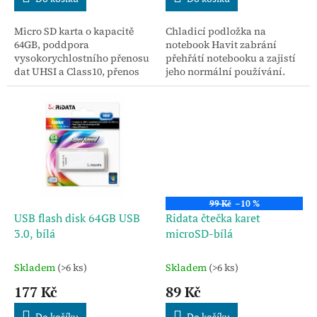
Micro SD karta o kapacitě
Chladicí podložka na
64GB, poddpora
notebook Havit zabrání
vysokorychlostního přenosu
přehřátí notebooku a zajistí
dat UHSI a Class10, přenos
jeho normální používání.
dat až 104MB / s, balení
obsahuje adaptér na
klasickou SD kartu.
99 Kč
–10 %
USB flash disk 64GB USB
Ridata čtečka karet
3.0, bílá
microSD-bílá
Skladem
(>6 ks)
Skladem
(>6 ks)
177 Kč
89 Kč
Do košíku
Do košíku