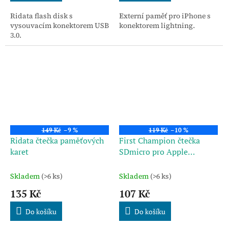
Ridata flash disk s
Externí paměť pro iPhone s
vysouvacím konektorem USB
konektorem lightning.
3.0.
149 Kč
–9 %
119 Kč
–10 %
Ridata čtečka paměťových
First Champion čtečka
karet
SDmicro pro Apple
produkty
Skladem
(>6 ks)
Skladem
(>6 ks)
135 Kč
107 Kč
Do košíku
Do košíku