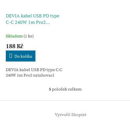
DEVIA kabel USB PD type
C-C 240W 1m Pro2
zatahovací
Skladem
(1 ks)
188 Kč
Do košíku
DEVIA kabel USB PD type C-C
240W 1m Pro2 zatahovací
5
položek celkem
O
v
l
Z
á
á
d
Vytvořil Shoptet
p
a
a
c
t
í