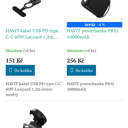
u
s
k
p
t
r
ů
o
269 Kč
–4 %
d
HAVIT kabel USB PD type
HAVIT powerbanka PB32
u
C-C 60W Lanyard 1,2m
10000mAh
k
černo-modrý
t
Skladem
(>6 ks)
Skladem
(>6 ks)
ů
151 Kč
256 Kč
Do košíku
Do košíku
HAVIT kabel USB PD type C-C
HAVIT powerbanka PB32
60W Lanyard 1,2m černo-
10000mAh
modrý