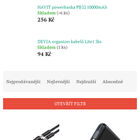
HAVIT powerbanka PB32 10000mAh
Skladem
(>6 ks)
256 Kč
DEVIA organizer kabelů Lite1 3ks
Skladem
(1 ks)
94 Kč
Ř
a
Nejprodávanější
Nejlevnější
Nejdražší
Abecedně
z
e
n
OTEVŘÍT FILTR
í
p
V
r
ý
o
p
d
i