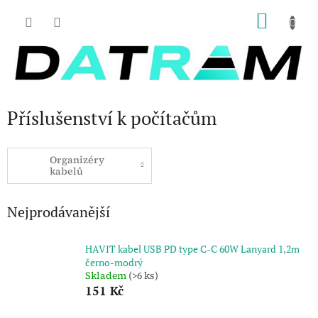
Přejít
NÁKU
na
obsah
KOŠÍK
Příslušenství k počítačům
Organizéry
kabelů
Nejprodávanější
HAVIT kabel USB PD type C-C 60W Lanyard 1,2m
černo-modrý
Skladem
(>6 ks)
151 Kč