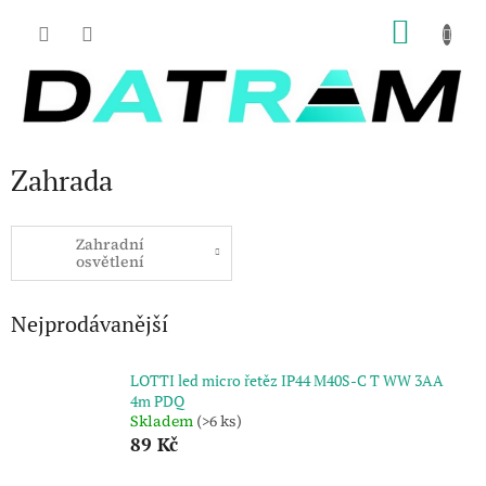
Přejít
NÁKU
na
obsah
KOŠÍK
Zahrada
Zahradní
osvětlení
Nejprodávanější
LOTTI led micro řetěz IP44 M40S-C T WW 3AA
4m PDQ
Skladem
(>6 ks)
89 Kč