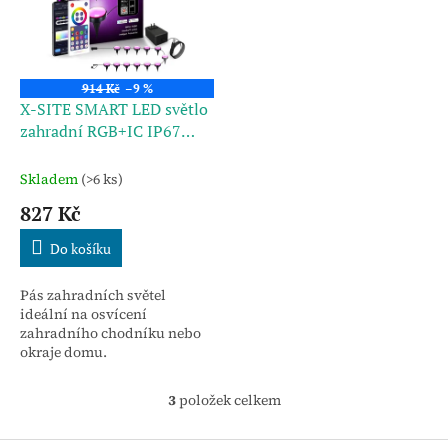
914 Kč
–9 %
X-SITE SMART LED světlo
zahradní RGB+IC IP67
Tuya GL15 -10M
Skladem
(>6 ks)
827 Kč
Do košíku
Pás zahradních světel
ideální na osvícení
zahradního chodníku nebo
okraje domu.
3
položek celkem
O
v
l