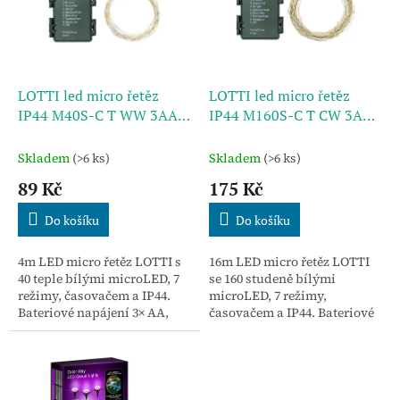
u
s
k
p
t
r
ů
o
d
LOTTI led micro řetěz
LOTTI led micro řetěz
u
IP44 M40S-C T WW 3AA
IP44 M160S-C T CW 3AA
k
4m PDQ
16m PDQ
t
Skladem
(>6 ks)
Skladem
(>6 ks)
ů
89 Kč
175 Kč
Do košíku
Do košíku
4m LED micro řetěz LOTTI s
16m LED micro řetěz LOTTI
40 teple bílými microLED, 7
se 160 studeně bílými
režimy, časovačem a IP44.
microLED, 7 režimy,
Bateriové napájení 3× AA,
časovačem a IP44. Bateriové
stříbrný kabel, PDQ Try Me.
napájení 3× AA, stříbrný
Ideální pro vnitřní i
kabel, PDQ Try Me. Ideální
venkovní dekorace....
pro vnitřní i venkovní
dekorace.