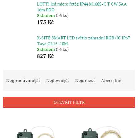
LOTTI led micro řetěz IP44 M160S-C T CW 3AA
16m PDQ
Skladem
(>6 ks)
175 Kč
X-SITE SMART LED světlo zahradní RGB+IC IP67
Tuya GL15 -10M
Skladem
(>6 ks)
827 Kč
Ř
a
Nejprodávanější
Nejlevnější
Nejdražší
Abecedně
z
e
n
OTEVŘÍT FILTR
í
p
V
r
ý
o
p
d
i