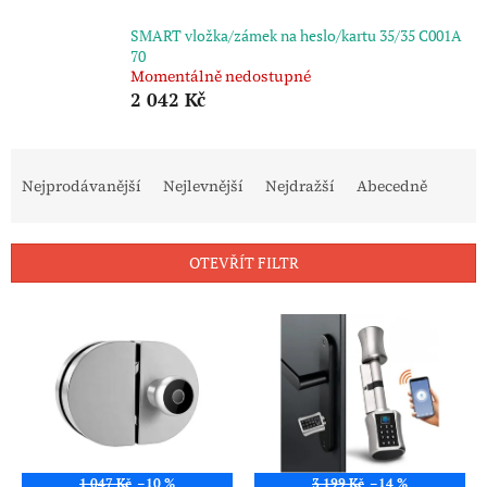
SMART vložka/zámek na heslo/kartu 35/35 C001A
70
Momentálně nedostupné
2 042 Kč
Ř
a
Nejprodávanější
Nejlevnější
Nejdražší
Abecedně
z
e
n
OTEVŘÍT FILTR
í
p
V
r
ý
o
p
d
i
u
s
k
p
t
r
ů
o
1 047 Kč
–10 %
3 199 Kč
–14 %