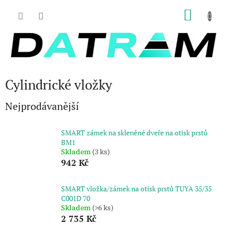
Přejít
NÁKU
na
obsah
KOŠÍK
Cylindrické vložky
Nejprodávanější
SMART zámek na skleněné dveře na otisk prstů
BM1
Skladem
(3 ks)
942 Kč
SMART vložka/zámek na otisk prstů TUYA 35/35
C001D 70
Skladem
(>6 ks)
2 735 Kč