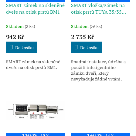
d
SMART zámek na skleněné
SMART vložka/zámek na
u
dveře na otisk prstů BM1
otisk prstů TUYA 35/35
k
C001D 70
t
Skladem
(3 ks)
Skladem
(>6 ks)
ů
942 Kč
2 735 Kč
Do košíku
Do košíku
SMART zámek na skleněné
Snadná instalace, údržba a
dveře na otisk prstů BM1.
použití inteligentního
zámku dveří, který
nevyžaduje žádné vrtání,
žádné elektroinstalace a
žádné tesařské práce.
2 269 Kč
–10 %
2 664 Kč
–14 %