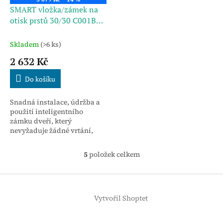
SMART vložka/zámek na
otisk prstů 30/30 C001B
60
Skladem
(>6 ks)
2 632 Kč
Do košíku
Snadná instalace, údržba a
použití inteligentního
zámku dveří, který
nevyžaduje žádné vrtání,
žádné elektroinstalace a
žádné tesařské práce.
5
položek celkem
O
v
l
Z
á
á
d
Vytvořil Shoptet
p
a
a
c
t