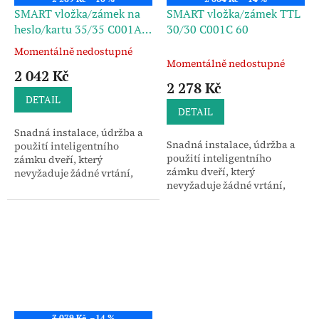
SMART vložka/zámek na
SMART vložka/zámek TTL
heslo/kartu 35/35 C001A
30/30 C001C 60
70
Momentálně nedostupné
Průměrné
Momentálně nedostupné
hodnocení
2 042 Kč
produktu
2 278 Kč
je
DETAIL
3,4
DETAIL
z
Snadná instalace, údržba a
5
Snadná instalace, údržba a
použití inteligentního
hvězdiček.
použití inteligentního
zámku dveří, který
zámku dveří, který
nevyžaduje žádné vrtání,
nevyžaduje žádné vrtání,
žádné elektroinstalace a
žádné elektroinstalace a
žádné tesařské práce.
žádné tesařské práce.
3 079 Kč
–14 %