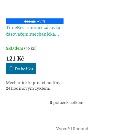
133 Kč
–9 %
TimeBest spínací zásuvka s
časovačem,mechanická
GMT04A-GR
Skladem
(>6 ks)
121 Kč
Do košíku
Mechanické spínací hodiny s
24 hodinovým cyklem.
5
položek celkem
O
v
l
Z
á
á
d
Vytvořil Shoptet
p
a