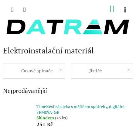
Přejít
NÁKU
na
obsah
KOŠÍK
Elektroinstalační materiál
Časové spínače
Jističe
Nejprodávanější
TimeBest zásuvka s měřičem spotřeby, digitální
SPM09A-GR
Skladem
(>6 ks)
251 Kč