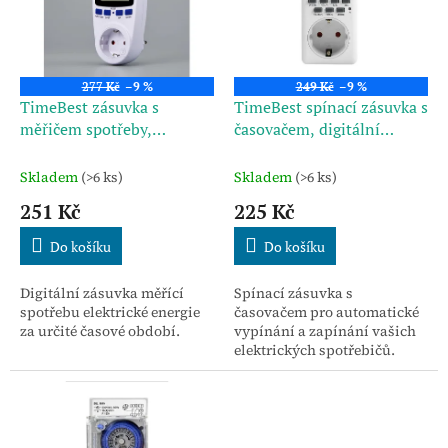
u
s
k
p
t
r
ů
o
277 Kč
–9 %
249 Kč
–9 %
d
TimeBest zásuvka s
TimeBest spínací zásuvka s
u
měřičem spotřeby,
časovačem, digitální
k
digitální SPM09A-GR
SET09A-GR
t
Skladem
(>6 ks)
Skladem
(>6 ks)
ů
251 Kč
225 Kč
Do košíku
Do košíku
Digitální zásuvka měřící
Spínací zásuvka s
spotřebu elektrické energie
časovačem pro automatické
za určité časové období.
vypínání a zapínání vašich
elektrických spotřebičů.