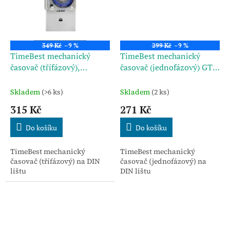
349 Kč
–9 %
299 Kč
–9 %
TimeBest mechanický
TimeBest mechanický
časovač (třífázový),
časovač (jednofázový) GT-
mechanický GT-07A
06A
Skladem
(>6 ks)
Skladem
(2 ks)
315 Kč
271 Kč
Do košíku
Do košíku
TimeBest mechanický
TimeBest mechanický
časovač (třífázový) na DIN
časovač (jednofázový) na
lištu
DIN lištu