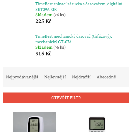
TimeBest spínací zásuvka s časovačem, digitální
SET09A-GR
Skladem
(>6 ks)
225 Kč
TimeBest mechanický časovač (třífázový),
mechanický GT-07A
Skladem
(>6 ks)
315 Kč
Ř
a
Nejprodávanější
Nejlevnější
Nejdražší
Abecedně
z
e
n
OTEVŘÍT FILTR
í
p
V
r
ý
o
p
d
i