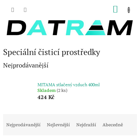
Přejít
NÁKU
na
obsah
KOŠÍK
Speciální čisticí prostředky
Nejprodávanější
MITAMA stlačený vzduch 400ml
Skladem
(2 ks)
424 Kč
Ř
a
Nejprodávanější
Nejlevnější
Nejdražší
Abecedně
z
e