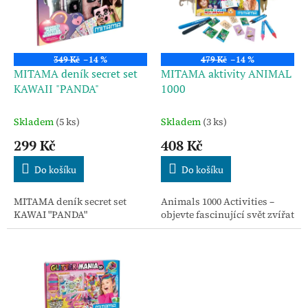
u
s
k
p
t
r
ů
o
349 Kč
–14 %
479 Kč
–14 %
d
MITAMA deník secret set
MITAMA aktivity ANIMAL
u
KAWAII "PANDA"
1000
k
t
Skladem
(5 ks)
Skladem
(3 ks)
ů
299 Kč
408 Kč
Do košíku
Do košíku
MITAMA deník secret set
Animals 1000 Activities –
KAWAI "PANDA"
objevte fascinující svět zvířat