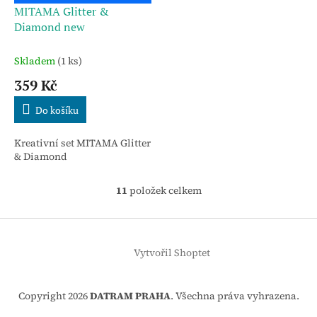
MITAMA Glitter &
Diamond new
Skladem
(1 ks)
359 Kč
Do košíku
Kreativní set MITAMA Glitter
& Diamond
11
položek celkem
O
v
l
Z
á
á
d
Vytvořil Shoptet
p
a
a
c
t
í
Copyright 2026
DATRAM PRAHA
. Všechna práva vyhrazena.
í
p