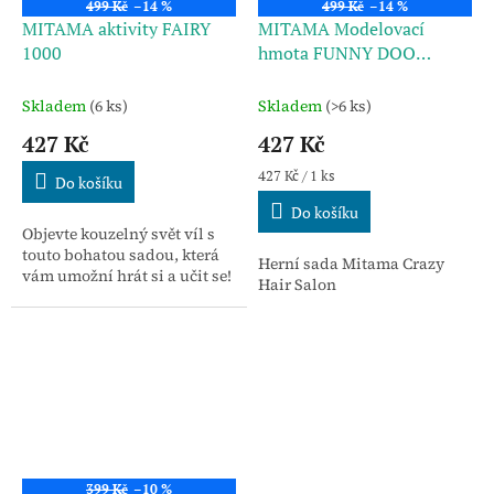
499 Kč
–14 %
499 Kč
–14 %
MITAMA aktivity FAIRY
MITAMA Modelovací
1000
hmota FUNNY DOO
CRAZY HAIR 33ks
Skladem
(6 ks)
Skladem
(>6 ks)
427 Kč
427 Kč
Měrná
427 Kč / 1 ks
Do košíku
cena:
Do košíku
Objevte kouzelný svět víl s
touto bohatou sadou, která
Herní sada Mitama Crazy
vám umožní hrát si a učit se!
Hair Salon
399 Kč
–10 %