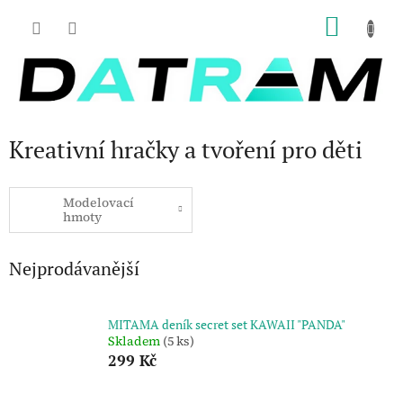
Přejít
NÁKU
na
obsah
KOŠÍK
Kreativní hračky a tvoření pro děti
Modelovací
hmoty
Nejprodávanější
MITAMA deník secret set KAWAII "PANDA"
Skladem
(5 ks)
299 Kč