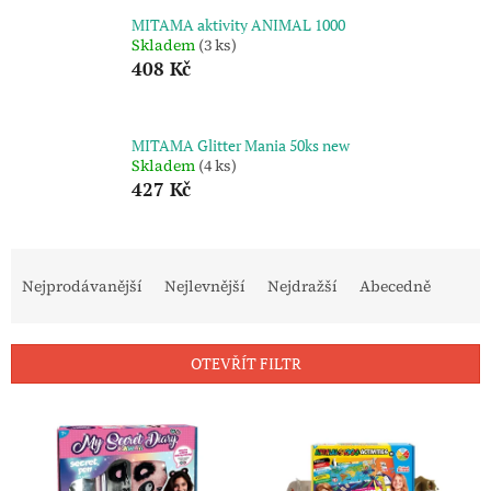
MITAMA aktivity ANIMAL 1000
Skladem
(3 ks)
408 Kč
MITAMA Glitter Mania 50ks new
Skladem
(4 ks)
427 Kč
Ř
a
Nejprodávanější
Nejlevnější
Nejdražší
Abecedně
z
e
n
OTEVŘÍT FILTR
í
p
V
r
ý
o
p
d
i