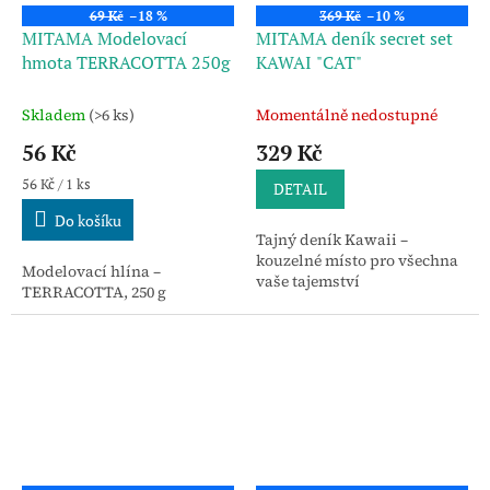
69 Kč
–18 %
369 Kč
–10 %
MITAMA Modelovací
MITAMA deník secret set
hmota TERRACOTTA 250g
KAWAI "CAT"
Skladem
(>6 ks)
Momentálně nedostupné
56 Kč
329 Kč
Měrná
56 Kč / 1 ks
DETAIL
cena:
Do košíku
Tajný deník Kawaii –
kouzelné místo pro všechna
Modelovací hlína –
vaše tajemství
TERRACOTTA, 250 g