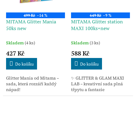
499 Kč
–14 %
649 Kč
–9 %
MITAMA Glitter Mania
MITAMA Glitter station
50ks new
MAXI 100ks+new
Skladem
(4 ks)
Skladem
(3 ks)
427 Kč
588 Kč
Do košíku
Do košíku
Glitter Mania od Mitama –
✨ GLITTER & GLAM MAXI
sada, která rozzáří každý
LAB – kreativní sada plná
nápad!
třpytu a fantazie