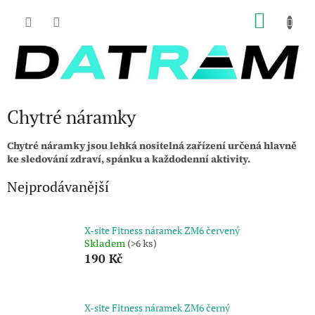
Přejít
NÁKU
na
obsah
KOŠÍK
Chytré náramky
Chytré náramky jsou lehká nositelná zařízení určená hlavně
ke sledování zdraví, spánku a každodenní aktivity.
Nejprodávanější
X-site Fitness náramek ZM6 červený
Skladem
(>6 ks)
190 Kč
X-site Fitness náramek ZM6 černý