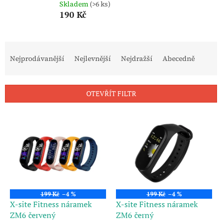
Skladem
(>6 ks)
190 Kč
Ř
a
Nejprodávanější
Nejlevnější
Nejdražší
Abecedně
z
e
n
OTEVŘÍT FILTR
í
p
V
r
ý
o
p
d
i
u
s
k
p
t
r
ů
o
199 Kč
–4 %
199 Kč
–4 %
d
X-site Fitness náramek
X-site Fitness náramek
u
ZM6 červený
ZM6 černý