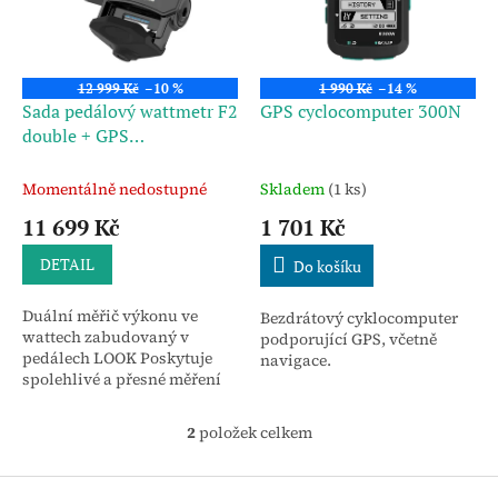
s
o
p
d
r
u
o
k
12 999 Kč
–10 %
1 990 Kč
–14 %
d
t
Sada pedálový wattmetr F2
GPS cyclocomputer 300N
u
ů
double + GPS
k
cyclocomputer 300N
t
Momentálně nedostupné
Skladem
(1 ks)
ů
11 699 Kč
1 701 Kč
DETAIL
Do košíku
Duální měřič výkonu ve
Bezdrátový cyklocomputer
wattech zabudovaný v
podporující GPS, včetně
pedálech LOOK Poskytuje
navigace.
spolehlivé a přesné měření
výkonu obou nohou.
2
položek celkem
O
v
l
Z