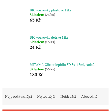
BIC voskovky plastové 12ks
Skladem
(>6 ks)
63 Kč
BIC voskovky dětské 12ks
Skladem
(>6 ks)
24 Kč
MITAMA Glitter lepidlo 3D 3x118ml, sada2
Skladem
(>6 ks)
180 Kč
Ř
a
Nejprodávanější
Nejlevnější
Nejdražší
Abecedně
z
e