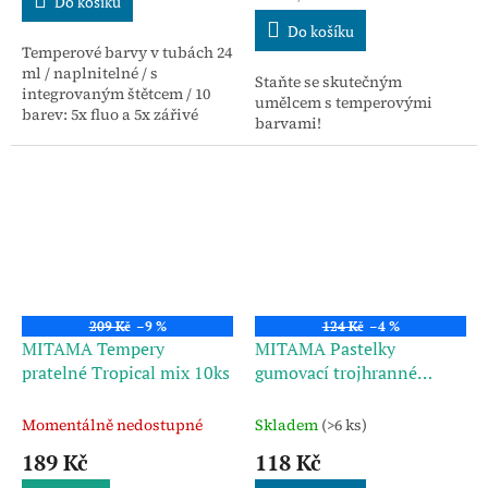
Do košíku
cena:
Do košíku
Temperové barvy v tubách 24
ml / naplnitelné / s
Staňte se skutečným
integrovaným štětcem / 10
umělcem s temperovými
barev: 5x fluo a 5x zářivé
barvami!
barvy
209 Kč
–9 %
124 Kč
–4 %
MITAMA Tempery
MITAMA Pastelky
pratelné Tropical mix 10ks
gumovací trojhranné
Woodfree 18ks
Momentálně nedostupné
Skladem
(>6 ks)
189 Kč
118 Kč