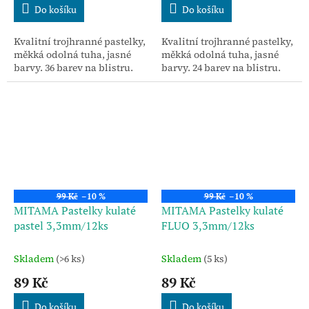
Do košíku
Do košíku
Kvalitní trojhranné pastelky,
Kvalitní trojhranné pastelky,
měkká odolná tuha, jasné
měkká odolná tuha, jasné
barvy. 36 barev na blistru.
barvy. 24 barev na blistru.
99 Kč
–10 %
99 Kč
–10 %
MITAMA Pastelky kulaté
MITAMA Pastelky kulaté
pastel 3,3mm/12ks
FLUO 3,3mm/12ks
Skladem
(>6 ks)
Skladem
(5 ks)
89 Kč
89 Kč
Do košíku
Do košíku