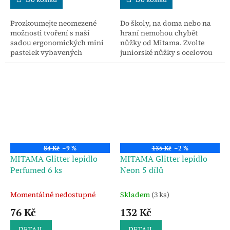
Prozkoumejte neomezené
Do školy, na doma nebo na
možnosti tvoření s naší
hraní nemohou chybět
sadou ergonomických mini
nůžky od Mitama. Zvolte
pastelek vybavených
juniorské nůžky s ocelovou
integrovanými gumami.
čepelí a zaoblenými hroty.
84 Kč
–9 %
135 Kč
–2 %
MITAMA Glitter lepidlo
MITAMA Glitter lepidlo
Perfumed 6 ks
Neon 5 dílů
Momentálně nedostupné
Skladem
(3 ks)
76 Kč
132 Kč
DETAIL
DETAIL