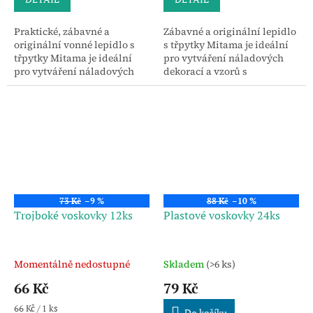
Praktické, zábavné a
Zábavné a originální lepidlo
originální vonné lepidlo s
s třpytky Mitama je ideální
třpytky Mitama je ideální
pro vytváření náladových
pro vytváření náladových
dekorací a vzorů s
dekorací a vzorů s
vyvýšeným efektem, plných
vyvýšeným efektem, plných
jasných záblesků .
jasných záblesků .
73 Kč
–9 %
88 Kč
–10 %
Trojboké voskovky 12ks
Plastové voskovky 24ks
Momentálně nedostupné
Skladem
(>6 ks)
66 Kč
79 Kč
Měrná
66 Kč / 1 ks
Do košíku