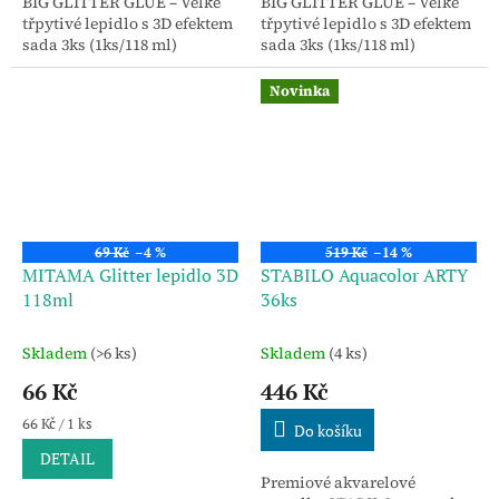
BIG GLITTER GLUE – Velké
BIG GLITTER GLUE – Velké
třpytivé lepidlo s 3D efektem
třpytivé lepidlo s 3D efektem
sada 3ks (1ks/118 ml)
sada 3ks (1ks/118 ml)
Novinka
69 Kč
–4 %
519 Kč
–14 %
MITAMA Glitter lepidlo 3D
STABILO Aquacolor ARTY
118ml
36ks
Skladem
(>6 ks)
Skladem
(4 ks)
66 Kč
446 Kč
Měrná
66 Kč / 1 ks
Do košíku
cena:
DETAIL
Premiové akvarelové