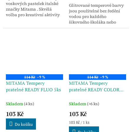
voskových pastelek italské
Glitrované temperové barvy
značky Mitama . Skvělá
jsou použitelné bez ředění
volba pro kreativní aktivity
vodou pro každého
ve třídě nebo doma.
šikovného školáka nebo
školkaře.
114 Kč
–9 %
114 Kč
–9 %
MITAMA Tempery
MITAMA Tempery
pratelné READY FLUO 5ks
pratelné READY COLOR
5ks
Skladem
(4 ks)
Skladem
(>6 ks)
103 Kč
103 Kč
Měrná
103 Kč / 1 ks
Do košíku
cena: