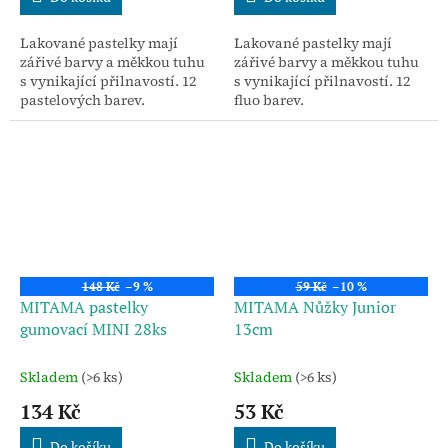
Lakované pastelky mají
Lakované pastelky mají
zářivé barvy a měkkou tuhu
zářivé barvy a měkkou tuhu
s vynikající přilnavostí. 12
s vynikající přilnavostí. 12
pastelových barev.
fluo barev.
148 Kč
–9 %
59 Kč
–10 %
MITAMA pastelky
MITAMA Nůžky Junior
gumovací MINI 28ks
13cm
Skladem
(>6 ks)
Skladem
(>6 ks)
134 Kč
53 Kč
Do košíku
Do košíku