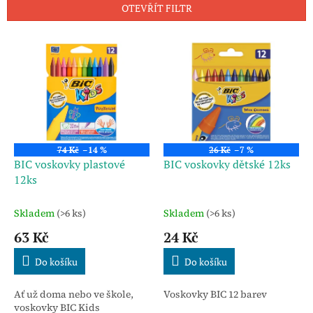
n
OTEVŘÍT FILTR
í
p
V
r
ý
o
p
d
i
u
s
k
p
t
r
ů
o
74 Kč
–14 %
26 Kč
–7 %
d
BIC voskovky plastové
BIC voskovky dětské 12ks
u
12ks
k
t
Skladem
(>6 ks)
Skladem
(>6 ks)
ů
63 Kč
24 Kč
Do košíku
Do košíku
Ať už doma nebo ve škole,
Voskovky BIC 12 barev
voskovky BIC Kids