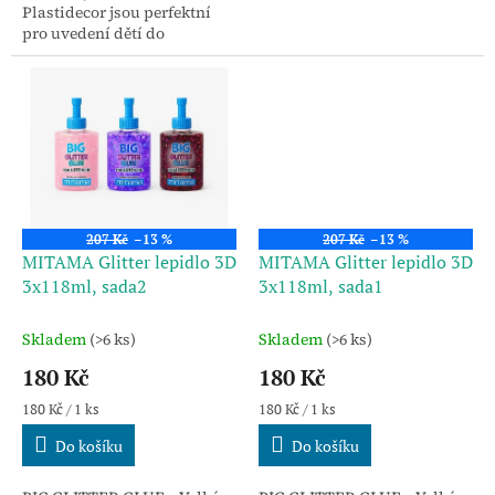
Plastidecor jsou perfektní
pro uvedení dětí do
úžasného světa vybarvování
a kreslení od 30.
207 Kč
–13 %
207 Kč
–13 %
MITAMA Glitter lepidlo 3D
MITAMA Glitter lepidlo 3D
3x118ml, sada2
3x118ml, sada1
Skladem
(>6 ks)
Skladem
(>6 ks)
180 Kč
180 Kč
Měrná
Měrná
180 Kč / 1 ks
180 Kč / 1 ks
cena:
cena:
Do košíku
Do košíku