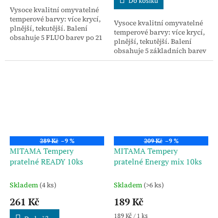
Do košíku
Vysoce kvalitní omyvatelné
temperové barvy: více krycí,
Vysoce kvalitní omyvatelné
plnější, tekutější. Balení
temperové barvy: více krycí,
obsahuje 5 FLUO barev po 21
plnější, tekutější. Balení
ml, 2 štětce a 1 návod k
obsahuje 5 základních barev
vytvoření všech možných
po 21 ml
barevných kombinací.
289 Kč
–9 %
209 Kč
–9 %
MITAMA Tempery
MITAMA Tempery
pratelné READY 10ks
pratelné Energy mix 10ks
Skladem
(4 ks)
Skladem
(>6 ks)
261 Kč
189 Kč
Měrná
189 Kč / 1 ks