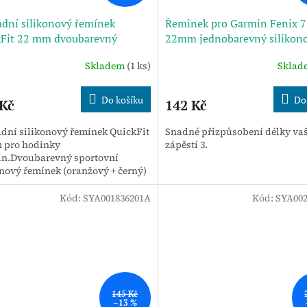
dní silikonový řemínek
Řeminek pro Garmin Fenix ​​7
kFit 22 mm dvoubarevný
22mm jednobarevný silikon
žový + černý)
řemínek k hodinkám s rychl
Skladem
(1 ks)
Skla
uvolněním
Do košíku
Do
 Kč
142 Kč
dní silikonový řemínek QuickFit
Snadné přizpůsobení délky v
 pro hodinky
zápěstí 3.
n.Dvoubarevný sportovní
onový řemínek (oranžový + černý)
Kód:
SYA001836201A
Kód:
SYA002
145 Kč
–13 %