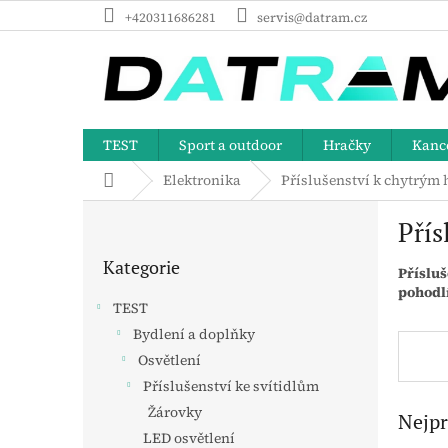
Přejít
+420311686281
servis@datram.cz
na
obsah
TEST
Sport a outdoor
Hračky
Kance
Domů
Elektronika
Příslušenství k chytrým
P
Přís
o
Přeskočit
s
Kategorie
kategorie
Přísluš
t
pohodlí
r
TEST
a
Bydlení a doplňky
n
Osvětlení
n
í
Příslušenství ke svítidlům
p
Žárovky
Nejpr
a
LED osvětlení