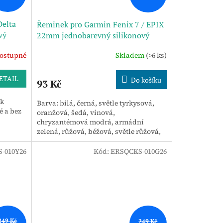
Delta
Řeminek pro Garmin Fenix 7 / EPIX
vý
22mm jednobarevný silikonový
řemínek k hodinkám s rychlým
ostupné
Skladem
(>6 ks)
erná)
uvolněním (oranžový)
ETAIL
Do košíku
93 Kč
 k
Barva: bílá, černá, světle tyrkysová,
é a bez
oranžová, šedá, vínová,
chryzantémová modrá, armádní
zelená, růžová, béžová, světle růžová,
korálově červená, půlnoční modrá 3.
-010Y26
Kód:
ERSQCKS-010G26
249 Kč
249 Kč