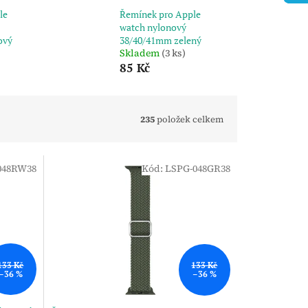
le
Řemínek pro Apple
watch nylonový
ový
38/40/41mm zelený
Skladem
(3 ks)
85 Kč
235
položek celkem
048RW38
Kód:
LSPG-048GR38
133 Kč
133 Kč
–36 %
–36 %