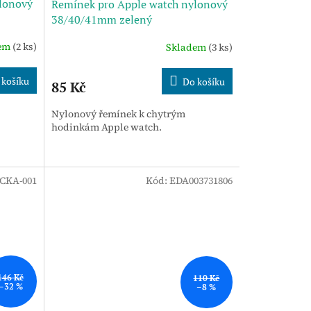
lonový
Řemínek pro Apple watch nylonový
38/40/41mm zelený
dem
(2 ks)
Skladem
(3 ks)
 košíku
Do košíku
85 Kč
Nylonový řemínek k chytrým
hodinkám Apple watch.
CKA-001
Kód:
EDA003731806
146 Kč
110 Kč
–32 %
–8 %