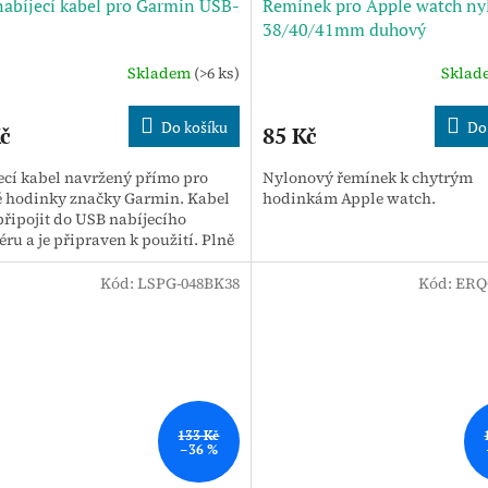
abíjecí kabel pro Garmin USB-
Řemínek pro Apple watch ny
38/40/41mm duhový
Skladem
(>6 ks)
Skla
Do košíku
Do
č
85 Kč
ecí kabel navržený přímo pro
Nylonový řemínek k chytrým
é hodinky značky Garmin. Kabel
hodinkám Apple watch.
připojit do USB nabíjecího
ru a je připraven k použití. Plně
í originální nabíjecí kabel...
Kód:
LSPG-048BK38
Kód:
ERQ
133 Kč
–36 %