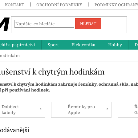
KONTAKT
OBCHODNÍ PODMÍNKY
PODMÍNKY OCHRANY
HLEDAT
lář a papírnictví
Sport
Elektronika
Hobby
D
 hodinkám
lušenství k chytrým hodinkám
enství k chytrým hodinkám zahrnuje řemínky, ochranná skla, nabíj
 při používání hodinek.
Dobíjecí
Řemínky pro
Ř
kabely
Apple
G
odávanější