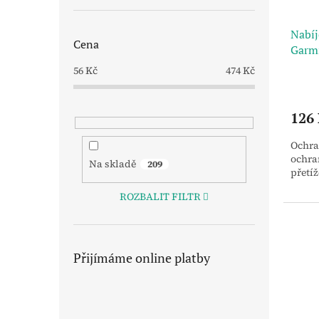
Nabíj
Cena
Garmi
datov
56
Kč
474
Kč
126
Ochra
ochran
Na skladě
209
přetíž
ROZBALIT FILTR
Přijímáme online platby