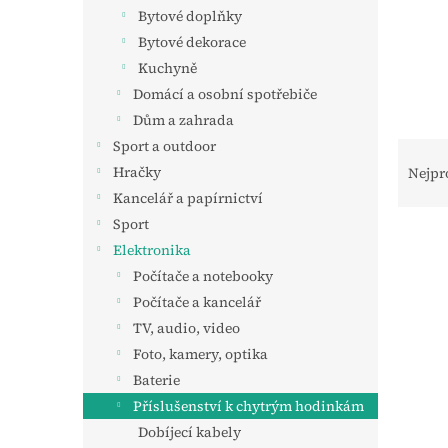
n
Bytové doplňky
e
Bytové dekorace
l
Kuchyně
Domácí a osobní spotřebiče
Dům a zahrada
Ř
Sport a outdoor
a
Hračky
Nejpr
z
Kancelář a papírnictví
e
Sport
V
n
Elektronika
ý
í
Počítače a notebooky
p
p
i
r
Počítače a kancelář
s
o
TV, audio, video
p
d
Foto, kamery, optika
r
u
Baterie
o
k
Příslušenství k chytrým hodinkám
d
t
u
ů
Dobíjecí kabely