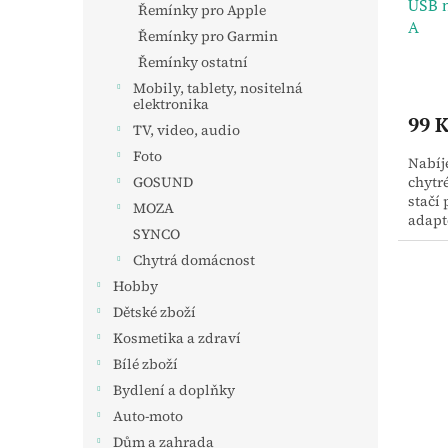
USB n
k
Řemínky pro Apple
A
t
Řemínky pro Garmin
ů
Řemínky ostatní
Mobily, tablety, nositelná
elektronika
99 K
TV, video, audio
Foto
Nabíj
chytr
GOSUND
stačí 
MOZA
adapté
SYNCO
nahrad
Chytrá domácnost
Hobby
Dětské zboží
Kosmetika a zdraví
Bílé zboží
Bydlení a doplňky
Auto-moto
Dům a zahrada