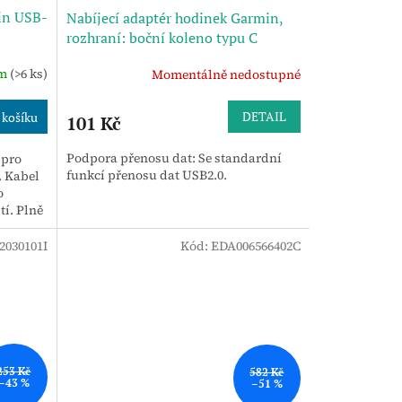
in USB-
Nabíjecí adaptér hodinek Garmin,
rozhraní: boční koleno typu C
em
(>6 ks)
Momentálně nedostupné
DETAIL
 košíku
101 Kč
Podpora přenosu dat: Se standardní
 pro
funkcí přenosu dat USB2.0.
. Kabel
o
tí. Plně
l...
2030101I
Kód:
EDA006566402C
253 Kč
582 Kč
–43 %
–51 %