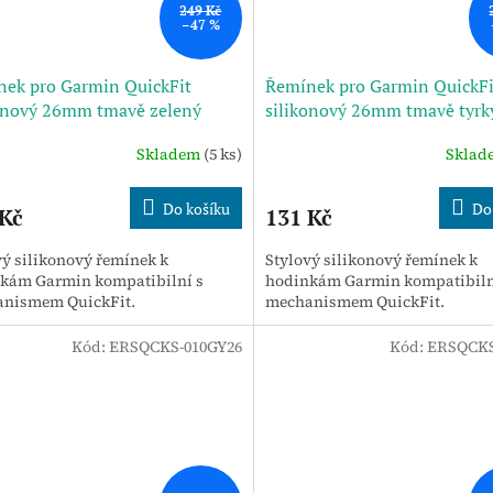
249 Kč
–47 %
ek pro Garmin QuickFit
Řemínek pro Garmin QuickFi
onový 26mm tmavě zelený
silikonový 26mm tmavě tyrk
Skladem
(5 ks)
Skla
Do košíku
Do
 Kč
131 Kč
vý silikonový řemínek k
Stylový silikonový řemínek k
kám Garmin kompatibilní s
hodinkám Garmin kompatibiln
nismem QuickFit.
mechanismem QuickFit.
Kód:
ERSQCKS-010GY26
Kód:
ERSQCKS