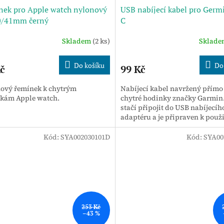
ek pro Apple watch nylonový
USB nabíjecí kabel pro Germ
0/41mm černý
C
Skladem
(2 ks)
Sklad
Do košíku
Do
č
99 Kč
ový řemínek k chytrým
Nabíjecí kabel navržený přímo
kám Apple watch.
chytré hodinky značky Garmin
stačí připojit do USB nabíjecíh
adaptéru a je připraven k použi
nahradí originální nabíjecí kabe
Kód:
SYA002030101D
Kód:
SYA00
253 Kč
–43 %