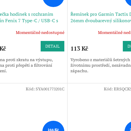
ečka hodinek s rozhraním
Řemínek pro Garmin Tactix 
n Fenix ​​7 Type-C / USB-C s
26mm dvoubarevný silikono
ou funkcí (černá)
pásek na hodinky se zpětnou
Momentálně nedostupné
Momentálně ned
přezkou (armádní zelená + č
DETAIL
D
 Kč
113 Kč
na proti zkratu na výstupu,
Vyrobeno z materiálů šetrných
a proti přepětí a filtrování
životnímu prostředí, nezávadn
ení.
zápachu.
Kód:
SYA001773201C
Kód:
ERSQCKS
166 Kč