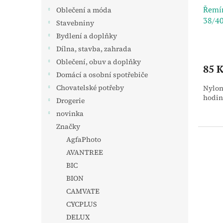
Řemín
Oblečení a móda
38/4
Stavebniny
Bydlení a doplňky
Dílna, stavba, zahrada
Oblečení, obuv a doplňky
85 K
Domácí a osobní spotřebiče
Chovatelské potřeby
Nylon
hodin
Drogerie
novinka
Značky
AgfaPhoto
AVANTREE
BIC
BION
CAMVATE
CYCPLUS
DELUX