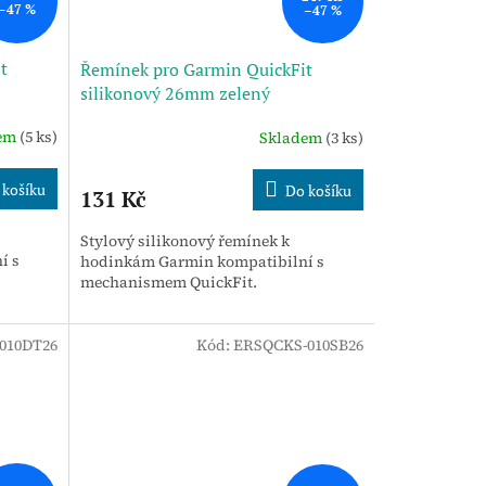
–47 %
–47 %
t
Řemínek pro Garmin QuickFit
silikonový 26mm zelený
dem
(5 ks)
Skladem
(3 ks)
 košíku
Do košíku
131 Kč
Stylový silikonový řemínek k
í s
hodinkám Garmin kompatibilní s
mechanismem QuickFit.
010DT26
Kód:
ERSQCKS-010SB26