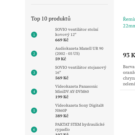
Top 10 produktů
Řemín
22mm
SOVIO ventilátor stolní
řemín
kovový 12"
uvoln
669 Kč
Audiokazeta Maxell UR 90
(2002 - 05 US)
93 K
59 Kč
Barva:
SOVIO ventilátor stojanový
oranž
16"
569 Kč
chryz
zelená
Videokazeta Panasonic
korál
MiniDV AY-DVM60
199 Kč
Videokazeta Sony Digital8
N860P
389 Kč
PAKTAT STEM hydraulické
rypadlo
107 Kč