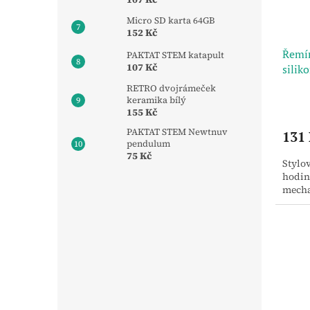
Micro SD karta 64GB
152 Kč
Řemín
PAKTAT STEM katapult
107 Kč
silik
RETRO dvojrámeček
keramika bílý
155 Kč
PAKTAT STEM Newtnuv
131
pendulum
75 Kč
Stylo
hodin
mecha