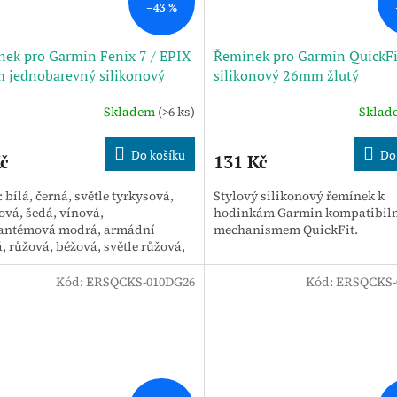
–43 %
ek pro Garmin Fenix ​​7 / EPIX
Řemínek pro Garmin QuickFi
 jednobarevný silikonový
silikonový 26mm žlutý
ek na hodinky s rychlým
Skladem
(>6 ks)
Skla
ěním (sv.tyrkysový)
Do košíku
Do
č
131 Kč
 bílá, černá, světle tyrkysová,
Stylový silikonový řemínek k
ová, šedá, vínová,
hodinkám Garmin kompatibiln
antémová modrá, armádní
mechanismem QuickFit.
, růžová, béžová, světle růžová,
ově červená, půlnoční modrá 3.
Kód:
ERSQCKS-010DG26
Kód:
ERSQCKS-