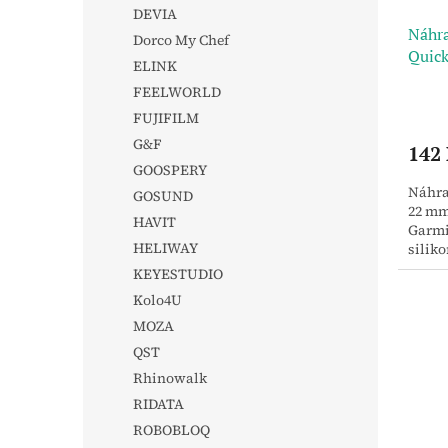
DEVIA
Náhra
Dorco My Chef
Quic
ELINK
(oran
FEELWORLD
FUJIFILM
G&F
142
GOOSPERY
Náhra
GOSUND
22 mm
HAVIT
Garmi
HELIWAY
silik
KEYESTUDIO
Kolo4U
MOZA
QST
Rhinowalk
RIDATA
ROBOBLOQ