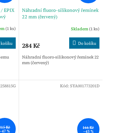
 / EPIX
Náhradní fluoro-silikonový řemínek
ový
22 mm (červený)
ým
dem
(1 ks)
Skladem
(1 ks)
 košíku
Do košíku
284 Kč
ašemu
Náhradní fluoro-silikonový řemínek 22
mm (červený)
258815G
Kód:
SYA001773201D
215 Kč
166 Kč
–47 %
–43 %