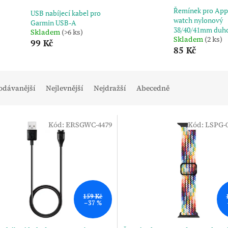
Řemínek pro App
USB nabíjecí kabel pro
watch nylonový
Garmin USB-A
38/40/41mm duh
Skladem
(>6 ks)
Skladem
(2 ks)
99 Kč
85 Kč
odávanější
Nejlevnější
Nejdražší
Abecedně
Kód:
ERSGWC-4479
Kód:
LSPG-
159 Kč
–37 %