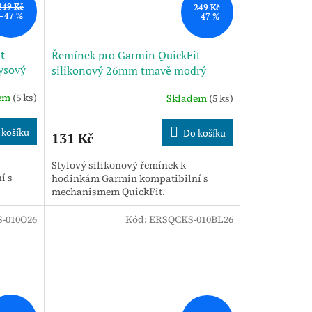
249 Kč
249 Kč
–47 %
–47 %
t
Řemínek pro Garmin QuickFit
ysový
silikonový 26mm tmavě modrý
dem
(5 ks)
Skladem
(5 ks)
 košíku
Do košíku
131 Kč
Stylový silikonový řemínek k
í s
hodinkám Garmin kompatibilní s
mechanismem QuickFit.
-010O26
Kód:
ERSQCKS-010BL26