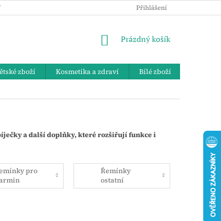
 OSOBNÍCH ÚDAJŮ
KE STAŽENÍ
ZPĚTNÝ ODBĚR VYSLOUŽIL
Přihlášení
NÁKUPNÍ
Prázdný košík
KOŠÍK
ětské zboží
Kosmetika a zdraví
Bílé zboží
Bydlení 
ečky a další doplňky, které rozšiřují funkce i
emínky pro
Řemínky
armin
ostatní