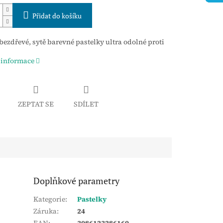
Přidat do košíku
bezdřevé, sytě barevné pastelky ultra odolné proti
 informace
ZEPTAT SE
SDÍLET
Doplňkové parametry
Kategorie
:
Pastelky
Záruka
:
24
EAN
:
3086123286160