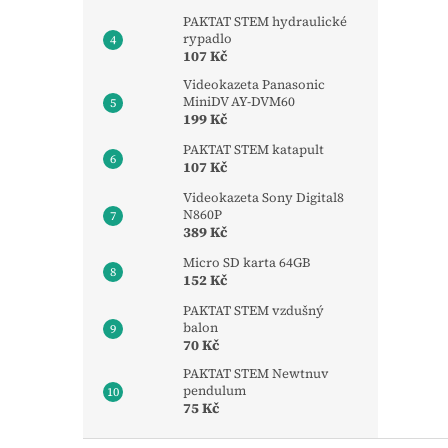
PAKTAT STEM hydraulické
rypadlo
107 Kč
Videokazeta Panasonic
MiniDV AY-DVM60
199 Kč
PAKTAT STEM katapult
107 Kč
Videokazeta Sony Digital8
N860P
389 Kč
Micro SD karta 64GB
152 Kč
PAKTAT STEM vzdušný
balon
70 Kč
PAKTAT STEM Newtnuv
pendulum
75 Kč
Z