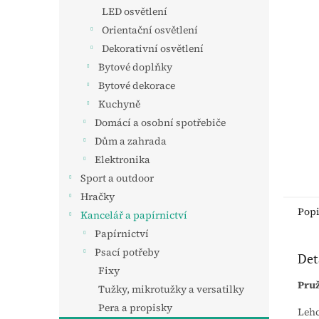
n
LED osvětlení
e
Orientační osvětlení
l
Dekorativní osvětlení
Bytové doplňky
Bytové dekorace
Kuchyně
Domácí a osobní spotřebiče
Dům a zahrada
Elektronika
Sport a outdoor
Hračky
Pop
Kancelář a papírnictví
Papírnictví
Psací potřeby
Det
Fixy
Pruž
Tužky, mikrotužky a versatilky
Pera a propisky
Lehc