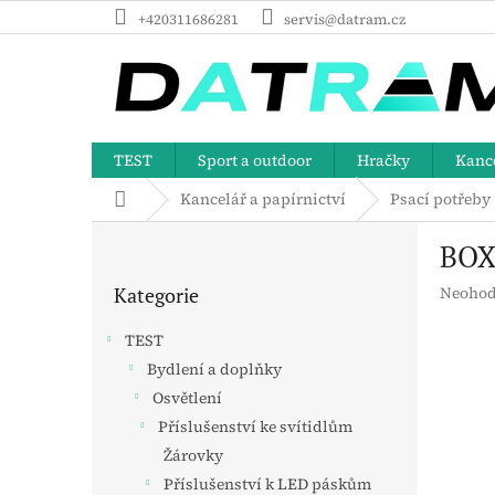
Přejít
+420311686281
servis@datram.cz
na
obsah
TEST
Sport a outdoor
Hračky
Kance
Domů
Kancelář a papírnictví
Psací potřeby
P
BOX
o
Přeskočit
s
Průměr
Kategorie
Neohod
kategorie
t
hodnoc
r
produk
TEST
a
je
Bydlení a doplňky
n
0,0
z
Osvětlení
n
5
í
Příslušenství ke svítidlům
hvězdič
p
Žárovky
a
Příslušenství k LED páskům