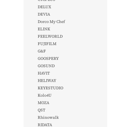
DELUX
DEVIA
Dorco My Chef
ELINK
FEELWORLD
FUJIFILM
G&F
GOOSPERY
GOSUND
HAVIT
HELIWAY
KEYESTUDIO
Kolo4U
MOZA
QST
Rhinowalk
RIDATA