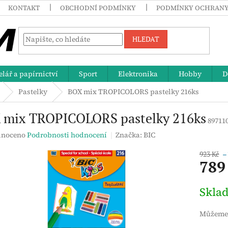
KONTAKT
OBCHODNÍ PODMÍNKY
PODMÍNKY OCHRANY
HLEDAT
lář a papírnictví
Sport
Elektronika
Hobby
D
Pastelky
BOX mix TROPICOLORS pastelky 216ks
 mix TROPICOLORS pastelky 216ks
89711
né
noceno
Podrobnosti hodnocení
Značka:
BIC
ení
tu
923 Kč
–
789
Měrná
Skla
cena:
ek.
Můžeme 