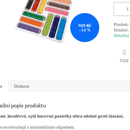
Pružné, 
923 Kč
–14 %
lámání.
Detailní
TISK
is
Diskuze
ailní popis produktu
né, bezdřevé, sytě barevné pastelky ultra odolné proti lámání.
e se strouhají s minimálním odpadem.