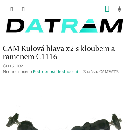
Přejít
NÁKU
na
obsah
KOŠÍK
CAM Kulová hlava x2 s kloubem a
ramenem C1116
C1116-1032
Průměrné
Neohodnoceno
Podrobnosti hodnocení
Značka:
CAMVATE
hodnocení
produktu
je
0,0
z
5
hvězdiček.