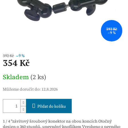
392 Kč
–9 %
392 Kč
–9 %
354 Kč
Měrná
Skladem
(2 ks)
cena:
Můžeme doručit do:
12.8.2026
Přidat do košíku
1 / 4 "závitový šroubový konektor na obou koncích Otočný
design o 360 stupňů, upevněný knoflíkem Vyrobeno z pevného