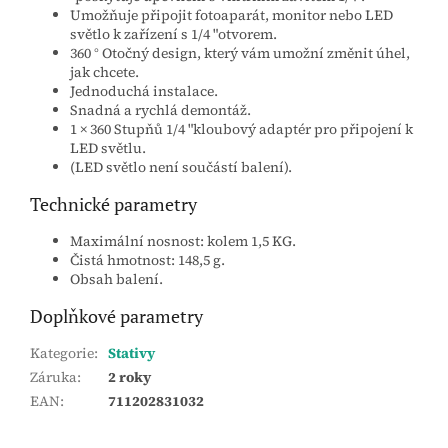
Umožňuje připojit fotoaparát, monitor nebo LED
světlo k zařízení s 1/4 "otvorem.
360 ° Otočný design, který vám umožní změnit úhel,
jak chcete.
Jednoduchá instalace.
Snadná a rychlá demontáž.
1 × 360 Stupňů 1/4 "kloubový adaptér pro připojení k
LED světlu.
(LED světlo není součástí balení).
Technické parametry
Maximální nosnost: kolem 1,5 KG.
Čistá hmotnost: 148,5 g.
Obsah balení.
Doplňkové parametry
Kategorie
:
Stativy
Záruka
:
2 roky
EAN
:
711202831032