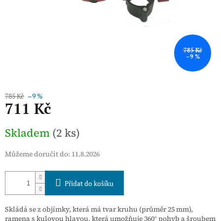
785 Kč
–9 %
785 Kč
–9 %
711 Kč
Měrná
Skladem
(2 ks)
cena:
Můžeme doručit do:
11.8.2026
Přidat do košíku
Skládá se z objímky, která má tvar kruhu (průměr 25 mm),
ramena s kulovou hlavou, která umožňuje 360° pohyb a šroubem