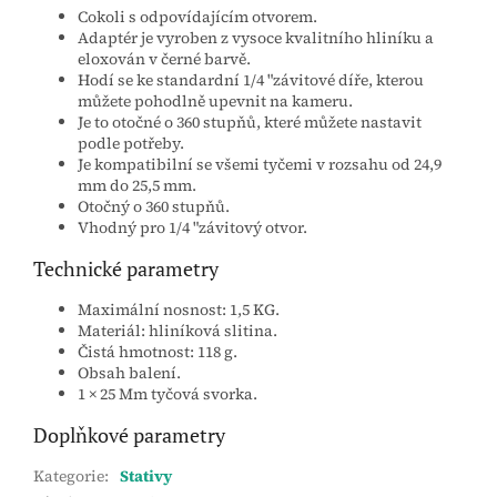
Cokoli s odpovídajícím otvorem.
Adaptér je vyroben z vysoce kvalitního hliníku a
eloxován v černé barvě.
Hodí se ke standardní 1/4 "závitové díře, kterou
můžete pohodlně upevnit na kameru.
Je to otočné o 360 stupňů, které můžete nastavit
podle potřeby.
Je kompatibilní se všemi tyčemi v rozsahu od 24,9
mm do 25,5 mm.
Otočný o 360 stupňů.
Vhodný pro 1/4 "závitový otvor.
Technické parametry
Maximální nosnost: 1,5 KG.
Materiál: hliníková slitina.
Čistá hmotnost: 118 g.
Obsah balení.
1 × 25 Mm tyčová svorka.
Doplňkové parametry
Kategorie
:
Stativy