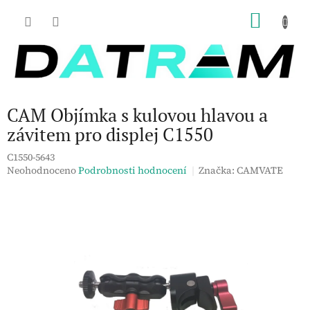
Přejít
NÁKU
na
obsah
KOŠÍK
CAM Objímka s kulovou hlavou a
závitem pro displej C1550
C1550-5643
Průměrné
Neohodnoceno
Podrobnosti hodnocení
Značka:
CAMVATE
hodnocení
produktu
je
0,0
z
5
hvězdiček.