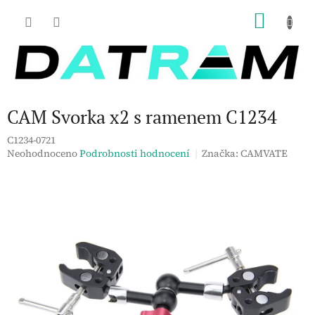
Přejít
NÁKU
na
obsah
KOŠÍK
CAM Svorka x2 s ramenem C1234
C1234-0721
Průměrné
Neohodnoceno
Podrobnosti hodnocení
Značka:
CAMVATE
hodnocení
produktu
je
0,0
z
5
hvězdiček.