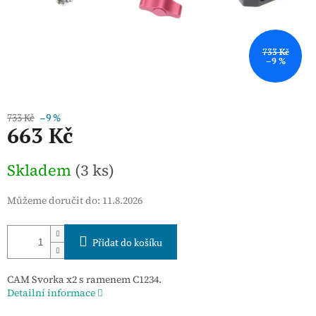
733 Kč
–9 %
733 Kč
–9 %
663 Kč
Měrná
Skladem
(3 ks)
cena:
Můžeme doručit do:
11.8.2026
Přidat do košíku
CAM Svorka x2 s ramenem C1234.
Detailní informace