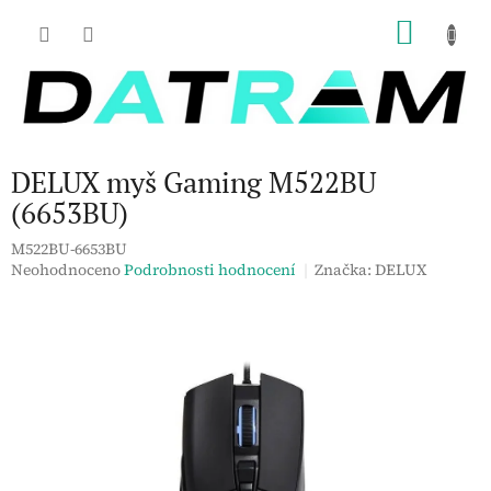
Přejít
NÁKU
na
obsah
KOŠÍK
DELUX myš Gaming M522BU
(6653BU)
M522BU-6653BU
Průměrné
Neohodnoceno
Podrobnosti hodnocení
Značka:
DELUX
hodnocení
produktu
je
0,0
z
5
hvězdiček.