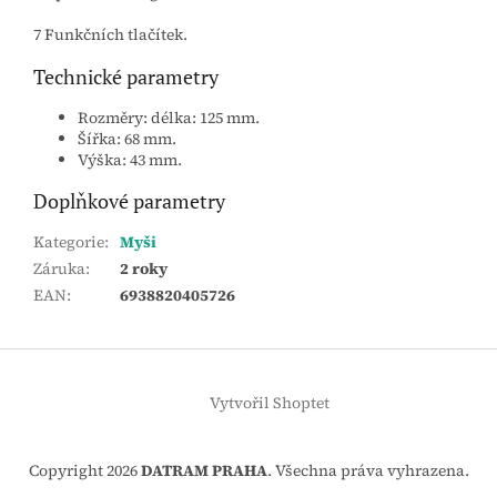
7 Funkčních tlačítek.
Technické parametry
Rozměry: délka: 125 mm.
Šířka: 68 mm.
Výška: 43 mm.
Doplňkové parametry
Kategorie
:
Myši
Záruka
:
2 roky
EAN
:
6938820405726
Z
á
Vytvořil Shoptet
p
a
t
Copyright 2026
DATRAM PRAHA
. Všechna práva vyhrazena.
í