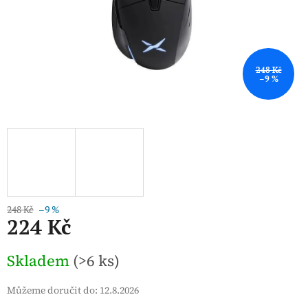
248 Kč
–9 %
248 Kč
–9 %
224 Kč
Měrná
Skladem
(>6 ks)
cena:
Můžeme doručit do:
12.8.2026