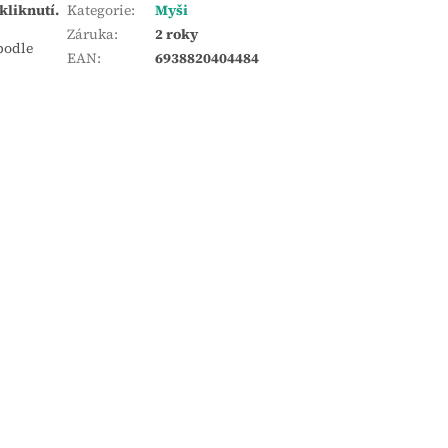
kliknutí.
Kategorie
:
Myši
Záruka
:
2 roky
podle
EAN
:
6938820404484