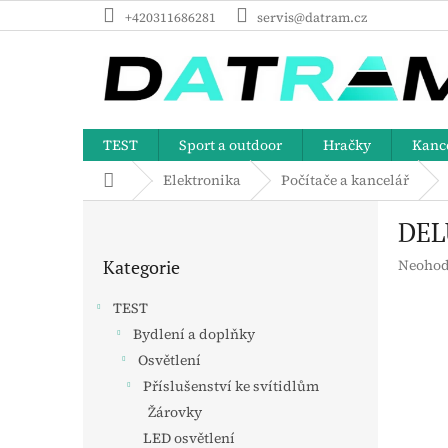
Přejít
+420311686281
servis@datram.cz
na
obsah
TEST
Sport a outdoor
Hračky
Kance
Domů
Elektronika
Počítače a kancelář
P
DEL
o
Přeskočit
s
Průměr
Kategorie
Neohod
kategorie
t
hodnoc
r
produk
TEST
a
je
Bydlení a doplňky
n
0,0
z
Osvětlení
n
5
í
Příslušenství ke svítidlům
hvězdič
p
Žárovky
a
LED osvětlení