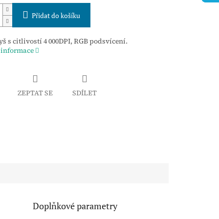
Přidat do košíku
š s citlivostí 4 000DPI, RGB podsvícení.
 informace
ZEPTAT SE
SDÍLET
Doplňkové parametry