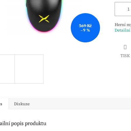
Herní my
369 Kč
–9 %
Detailní
TISK
is
Diskuze
ailní popis produktu