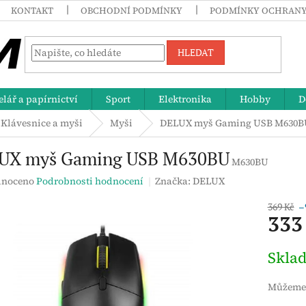
KONTAKT
OBCHODNÍ PODMÍNKY
PODMÍNKY OCHRANY
HLEDAT
lář a papírnictví
Sport
Elektronika
Hobby
D
Klávesnice a myši
Myši
DELUX myš Gaming USB M630B
UX myš Gaming USB M630BU
M630BU
né
noceno
Podrobnosti hodnocení
Značka:
DELUX
ení
tu
369 Kč
–
333
Měrná
Skla
cena:
ek.
Můžeme 