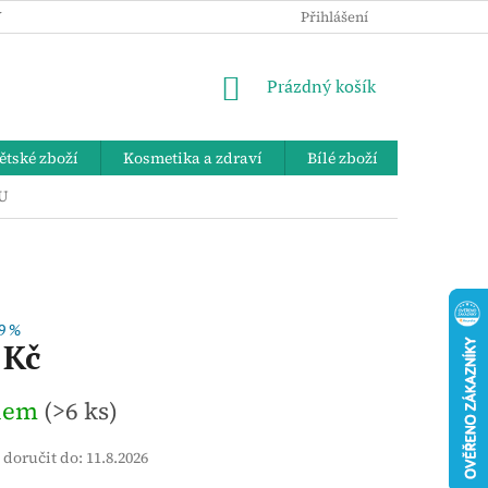
 OSOBNÍCH ÚDAJŮ
KE STAŽENÍ
ZPĚTNÝ ODBĚR VYSLOUŽIL
Přihlášení
NÁKUPNÍ
Prázdný košík
KOŠÍK
ětské zboží
Kosmetika a zdraví
Bílé zboží
Bydlení 
U
9 %
 Kč
dem
(>6 ks)
doručit do:
11.8.2026