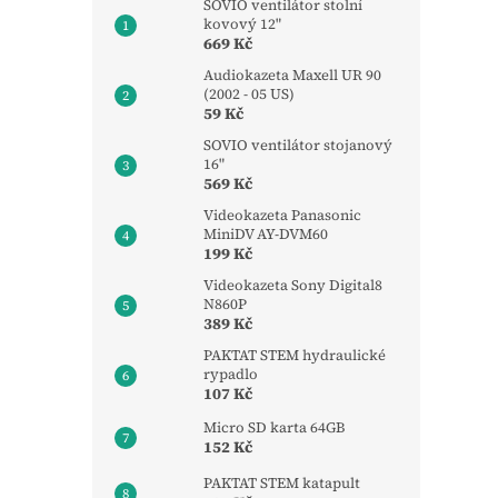
SOVIO ventilátor stolní
kovový 12"
669 Kč
Audiokazeta Maxell UR 90
(2002 - 05 US)
59 Kč
SOVIO ventilátor stojanový
16"
569 Kč
Videokazeta Panasonic
MiniDV AY-DVM60
199 Kč
Videokazeta Sony Digital8
N860P
389 Kč
PAKTAT STEM hydraulické
rypadlo
107 Kč
Micro SD karta 64GB
152 Kč
PAKTAT STEM katapult