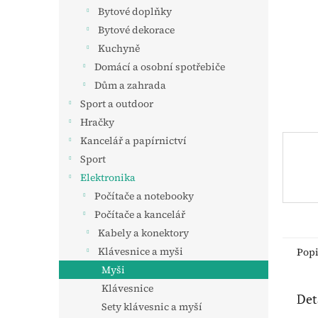
n
Bytové doplňky
e
Bytové dekorace
l
Kuchyně
Domácí a osobní spotřebiče
Dům a zahrada
Sport a outdoor
Hračky
Kancelář a papírnictví
Sport
Elektronika
Počítače a notebooky
Počítače a kancelář
Kabely a konektory
Klávesnice a myši
Pop
Myši
Klávesnice
Det
Sety klávesnic a myší