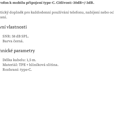
ofon k mobilu připojení type-C. Citlivost:-30dB+/-3dB.
tický doplněk pro každodenní používání telefonu, nabíjení nebo o
zení.
vní vlastnosti
SNR: 58 dB SPL.
Barva černá.
hnické parametry
Délka kabelu: 1,5 m.
Materiál: TPE + hliníková slitina.
Rozhraní: type-C.