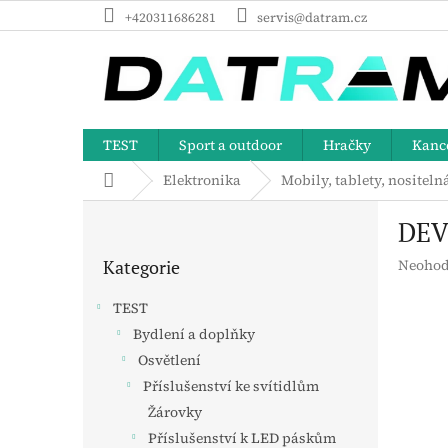
Přejít
+420311686281
servis@datram.cz
na
obsah
TEST
Sport a outdoor
Hračky
Kance
Domů
Elektronika
Mobily, tablety, nositeln
P
DEV
o
Přeskočit
s
Průměr
Kategorie
Neohod
kategorie
t
hodnoc
r
produk
TEST
a
je
Bydlení a doplňky
n
0,0
z
Osvětlení
n
5
í
Příslušenství ke svítidlům
hvězdič
p
Žárovky
a
Příslušenství k LED páskům