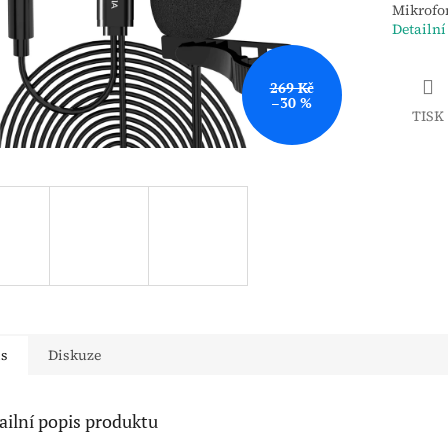
Mikrofon
Detailní
269 Kč
–30 %
TISK
is
Diskuze
ailní popis produktu