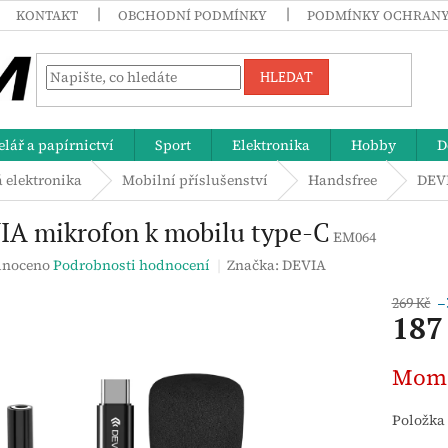
KONTAKT
OBCHODNÍ PODMÍNKY
PODMÍNKY OCHRANY
HLEDAT
lář a papírnictví
Sport
Elektronika
Hobby
D
á elektronika
Mobilní příslušenství
Handsfree
DEVI
IA mikrofon k mobilu type-C
EM064
né
noceno
Podrobnosti hodnocení
Značka:
DEVIA
ení
tu
269 Kč
–
187
Měrná
Mome
cena:
ek.
Položka