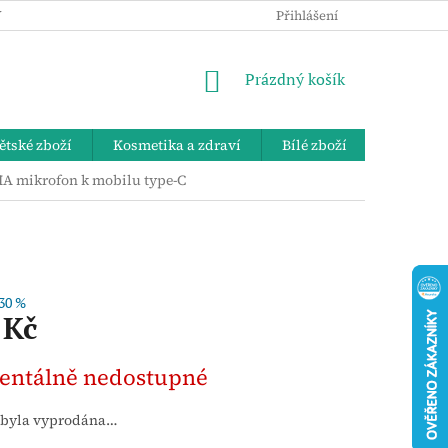
 OSOBNÍCH ÚDAJŮ
KE STAŽENÍ
ZPĚTNÝ ODBĚR VYSLOUŽIL
Přihlášení
NÁKUPNÍ
Prázdný košík
KOŠÍK
ětské zboží
Kosmetika a zdraví
Bílé zboží
Bydlení 
A mikrofon k mobilu type-C
30 %
 Kč
ntálně nedostupné
 byla vyprodána…