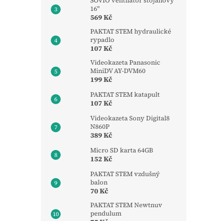
SOVIO ventilátor stojanový
16"
569 Kč
PAKTAT STEM hydraulické
rypadlo
107 Kč
Videokazeta Panasonic
MiniDV AY-DVM60
199 Kč
PAKTAT STEM katapult
107 Kč
Videokazeta Sony Digital8
N860P
389 Kč
Micro SD karta 64GB
152 Kč
PAKTAT STEM vzdušný
balon
70 Kč
PAKTAT STEM Newtnuv
pendulum