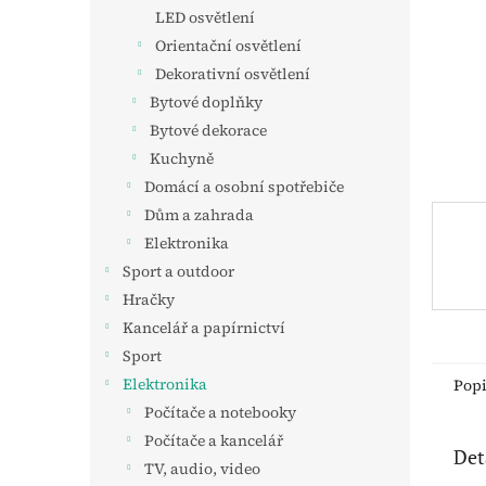
n
LED osvětlení
e
Orientační osvětlení
l
Dekorativní osvětlení
Bytové doplňky
Bytové dekorace
Kuchyně
Domácí a osobní spotřebiče
Dům a zahrada
Elektronika
Sport a outdoor
Hračky
Kancelář a papírnictví
Sport
Elektronika
Pop
Počítače a notebooky
Počítače a kancelář
Det
TV, audio, video