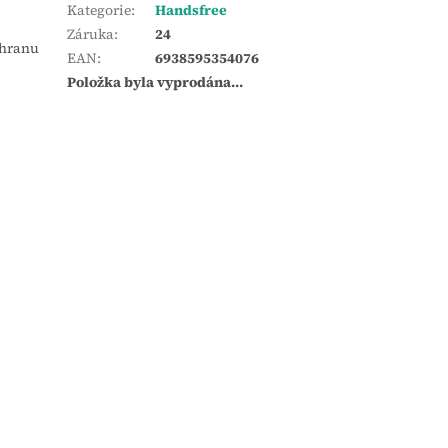
Kategorie
:
Handsfree
Záruka
:
24
chranu
EAN
:
6938595354076
Položka byla vyprodána…