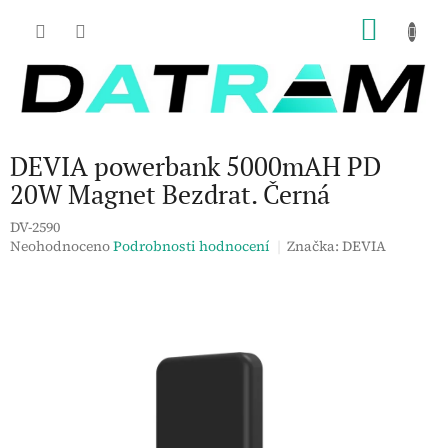
Přejít
NÁKU
na
obsah
KOŠÍK
DEVIA powerbank 5000mAH PD
20W Magnet Bezdrat. Černá
DV-2590
Průměrné
Neohodnoceno
Podrobnosti hodnocení
Značka:
DEVIA
hodnocení
produktu
je
0,0
z
5
hvězdiček.