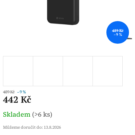
489 Kč
–9 %
489 Kč
–9 %
442 Kč
Měrná
Skladem
(>6 ks)
cena:
Můžeme doručit do:
13.8.2026