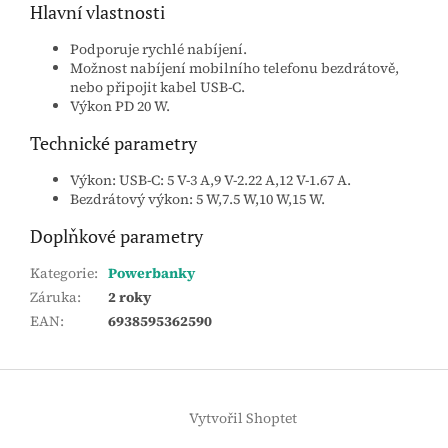
Hlavní vlastnosti
Podporuje rychlé nabíjení.
Možnost nabíjení mobilního telefonu bezdrátově,
nebo připojit kabel USB-C.
Výkon PD 20 W.
Technické parametry
Výkon: USB-C: 5 V-3 A,9 V-2.22 A,12 V-1.67 A.
Bezdrátový výkon: 5 W,7.5 W,10 W,15 W.
Doplňkové parametry
Kategorie
:
Powerbanky
Záruka
:
2 roky
EAN
:
6938595362590
Z
á
Vytvořil Shoptet
p
a