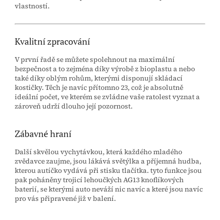
vlastností.
Kvalitní zpracování
V první řadě se můžete spolehnout na maximální
bezpečnost a to zejména díky výrobě z bioplastu a nebo
také díky oblým rohům, kterými disponují skládací
kostičky. Těch je navíc přítomno 23, což je absolutně
ideální počet, ve kterém se zvládne vaše ratolest vyznat a
zároveň udrží dlouho její pozornost.
Zábavné hraní
Další skvělou vychytávkou, která každého mladého
zvědavce zaujme, jsou lákává světýlka a příjemná hudba,
kterou autíčko vydává při stisku tlačítka. tyto funkce jsou
pak poháněny trojicí lehoučkých AG13 knoflíkových
baterií, se kterými auto neváží nic navíc a které jsou navíc
pro vás připravené již v balení.