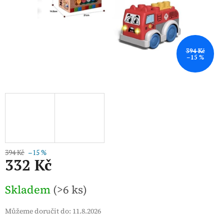
394 Kč
–15 %
394 Kč
–15 %
332 Kč
Měrná
Skladem
(>6 ks)
cena:
Můžeme doručit do:
11.8.2026