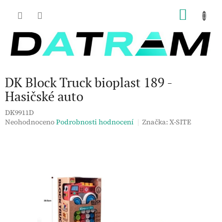
Přejít
NÁKU
na
obsah
KOŠÍK
DK Block Truck bioplast 189 -
Hasičské auto
DK9911D
Průměrné
Neohodnoceno
Podrobnosti hodnocení
Značka:
X-SITE
hodnocení
produktu
je
0,0
z
5
hvězdiček.