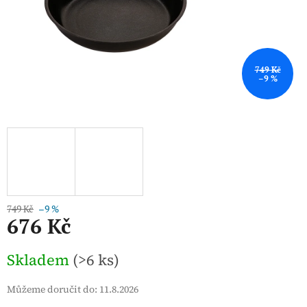
749 Kč
–9 %
749 Kč
–9 %
676 Kč
Měrná
Skladem
(>6 ks)
cena:
Můžeme doručit do:
11.8.2026