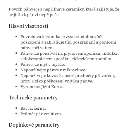
Povrch pánve je z nepřilnavé keramiky, která zajišťuje, že
se jídlo k pánvi nepřipeče.
Hlavní vlastnosti
Povrchová keramika je vysoce odolná vůči
poškození a zabraňuje tím poškrábání a poničení
pánve při vaření.
Pánve lze používat na plynovém sporáku, indukci,
sklokeramickém sporáku, elektrickém sporáku.
Pánve lze mýt v myčce.
Nepoužívejte pánve v mikrovlnce.
Nepoužívejte kovové a ostré předměty při vaření,
hrozí riziko poškození vnitřku pánve.
Vyrobeno: Jižní Korea.
Technické parametry
Barva: černá.
Průměr pánve: 30 cm.
Doplňkové parametry