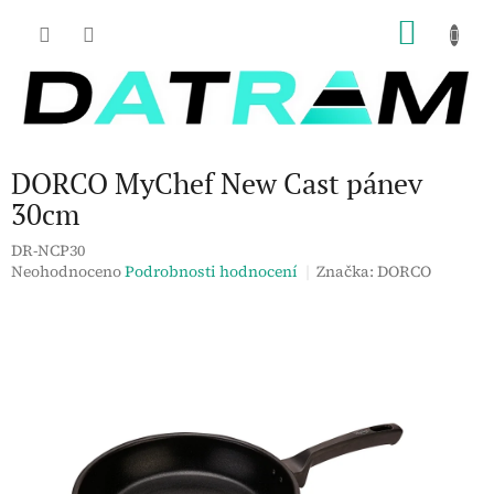
Přejít
NÁKU
na
obsah
KOŠÍK
DORCO MyChef New Cast pánev
30cm
DR-NCP30
Průměrné
Neohodnoceno
Podrobnosti hodnocení
Značka:
DORCO
hodnocení
produktu
je
0,0
z
5
hvězdiček.