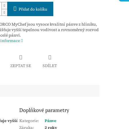
Přidat do košíku
RCO MyChef jsou vysoce kvalitní pánve z hliníku,
jišťuje vyšší tepelnou vodivost a rovnoměrný rozvod
 celé pánvi.
 informace
ZEPTAT SE
SDÍLET
Doplňkové parametry
uje vyšší
Kategorie
:
Pánve
Záruka
:
2 roky