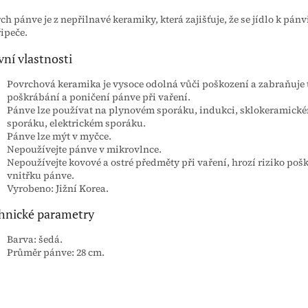
ch pánve je z nepřilnavé keramiky, která zajišťuje, že se jídlo k pánv
ipeče.
vní vlastnosti
Povrchová keramika je vysoce odolná vůči poškození a zabraňuje
poškrábání a poničení pánve při vaření.
Pánve lze používat na plynovém sporáku, indukci, sklokeramick
sporáku, elektrickém sporáku.
Pánve lze mýt v myčce.
Nepoužívejte pánve v mikrovlnce.
Nepoužívejte kovové a ostré předměty při vaření, hrozí riziko poš
vnitřku pánve.
Vyrobeno: Jižní Korea.
hnické parametry
Barva: šedá.
Průměr pánve: 28 cm.