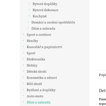
n
Bytové doplňky
e
Bytové dekorace
l
Kuchyně
Domácí a osobní spotřebiče
Dům a zahrada
Sport a outdoor
Hračky
Kancelář a papírnictví
Sport
Elektronika
Hobby
Dětské zboží
Pop
Kosmetika a zdraví
Bílé zboží
Det
Bydlení a doplňky
Auto-moto
Pánv
Dům a zahrada
tepe