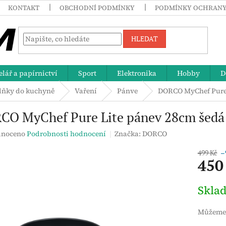
KONTAKT
OBCHODNÍ PODMÍNKY
PODMÍNKY OCHRANY
HLEDAT
lář a papírnictví
Sport
Elektronika
Hobby
D
lňky do kuchyně
Vaření
Pánve
DORCO MyChef Pure 
CO MyChef Pure Lite pánev 28cm šedá
né
noceno
Podrobnosti hodnocení
Značka:
DORCO
ení
tu
499 Kč
–
450
Měrná
Skla
cena:
ek.
Můžeme 