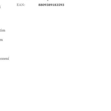
EAN
:
8809389183593
i
 tím
ém
kození