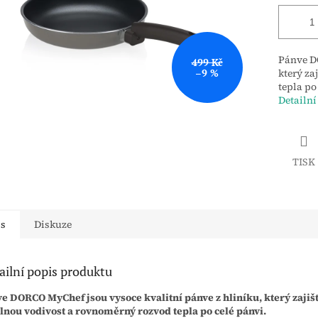
Pánve DO
499 Kč
–9 %
který za
tepla po
Detailní
TISK
is
Diskuze
ailní popis produktu
e DORCO MyChef jsou vysoce kvalitní pánve z hliníku, který zajišť
lnou vodivost a rovnoměrný rozvod tepla po celé pánvi.