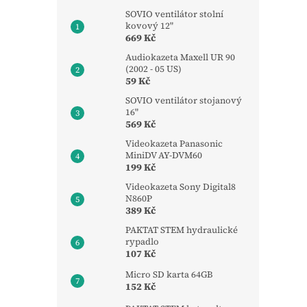
SOVIO ventilátor stolní
kovový 12"
669 Kč
Audiokazeta Maxell UR 90
(2002 - 05 US)
59 Kč
SOVIO ventilátor stojanový
16"
569 Kč
Videokazeta Panasonic
MiniDV AY-DVM60
199 Kč
Videokazeta Sony Digital8
N860P
389 Kč
PAKTAT STEM hydraulické
rypadlo
107 Kč
Micro SD karta 64GB
152 Kč