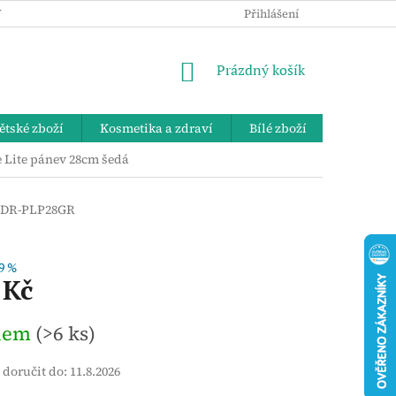
 OSOBNÍCH ÚDAJŮ
KE STAŽENÍ
ZPĚTNÝ ODBĚR VYSLOUŽIL
Přihlášení
NÁKUPNÍ
Prázdný košík
KOŠÍK
ětské zboží
Kosmetika a zdraví
Bílé zboží
Bydlení 
Lite pánev 28cm šedá
DR-PLP28GR
9 %
 Kč
dem
(>6 ks)
doručit do:
11.8.2026