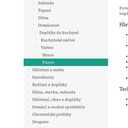
Zahrada
Povr
Topení
nepř
Dílna
Hla
Domácnost
Doplňky do kuchyně
Kuchyňské náčiní
Vaření
Hrnce
Pánve
Oblečení a móda
Stavebniny
Bydlení a doplňky
Tec
Dílna, stavba, zahrada
Oblečení, obuv a doplňky
Domácí a osobní spotřebiče
Chovatelské potřeby
Drogerie