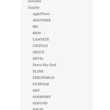
novinka
Značky
AgfaPhoto
AVANTREE
BIC
BION
CAMVATE
CYCPLUS
DELUX
DEVIA
Dorco My Chef
ELINK
FEELWORLD
FUJIFILM
G&F
GOOSPERY
GOSUND
HAVIT