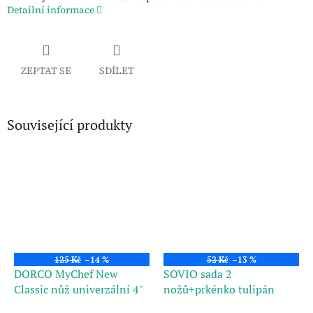
Detailní informace
ZEPTAT SE
SDÍLET
Související produkty
125 Kč
–14 %
52 Kč
–13 %
DORCO MyChef New
SOVIO sada 2
Classic nůž univerzální 4"
nožů+prkénko tulipán