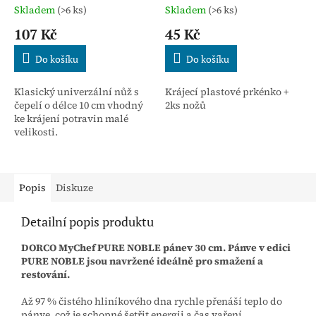
Skladem
(>6 ks)
Skladem
(>6 ks)
107 Kč
45 Kč
Do košíku
Do košíku
Klasický univerzální nůž s
Krájecí plastové prkénko +
čepelí o délce 10 cm vhodný
2ks nožů
ke krájení potravin malé
velikosti.
Popis
Diskuze
Detailní popis produktu
DORCO MyChef PURE NOBLE pánev 30 cm. Pánve v edici
PURE NOBLE jsou navržené ideálně pro smažení a
restování.
Až 97 % čistého hliníkového dna rychle přenáší teplo do
pánve, což je schopné šetřit energii a čas vaření.