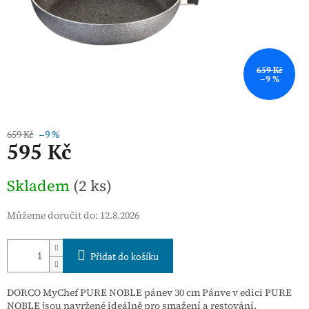
659 Kč
–9 %
659 Kč
–9 %
595 Kč
Měrná
Skladem
(2 ks)
cena:
Můžeme doručit do:
12.8.2026
Přidat do košíku
DORCO MyChef PURE NOBLE pánev 30 cm Pánve v edici PURE
NOBLE jsou navržené ideálně pro smažení a restování.