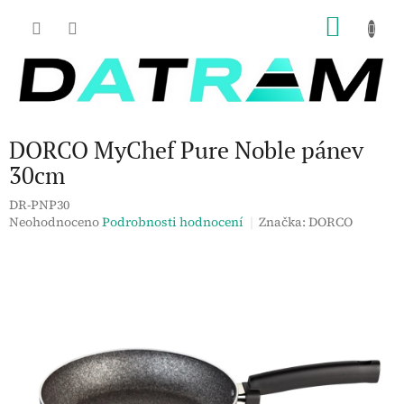
Přejít
NÁKU
na
obsah
KOŠÍK
DORCO MyChef Pure Noble pánev
30cm
DR-PNP30
Průměrné
Neohodnoceno
Podrobnosti hodnocení
Značka:
DORCO
hodnocení
produktu
je
0,0
z
5
hvězdiček.