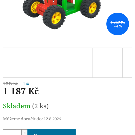
1 249 Kč
–4 %
1 249 Kč
–4 %
1 187 Kč
Měrná
Skladem
(2 ks)
cena:
Můžeme doručit do:
12.8.2026