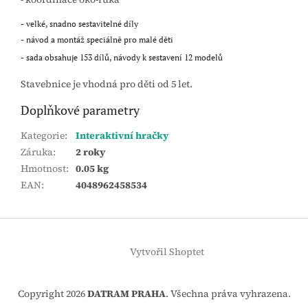
- velké, snadno sestavitelné díly
- návod a montáž speciálně pro malé děti
- sada obsahuje 153 dílů, návody k sestavení 12 modelů
Stavebnice je vhodná pro děti od 5 let.
Doplňkové parametry
Kategorie
:
Interaktivní hračky
Záruka
:
2 roky
Hmotnost
:
0.05 kg
EAN
:
4048962458534
Z
á
Vytvořil Shoptet
p
a
t
Copyright 2026
DATRAM PRAHA
. Všechna práva vyhrazena.
í