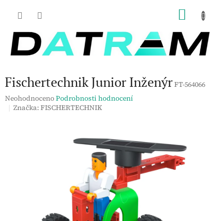
Přejít
NÁKU
na
obsah
KOŠÍK
Fischertechnik Junior Inženýr
FT-564066
Průměrné
Neohodnoceno
Podrobnosti hodnocení
hodnocení
Značka:
FISCHERTECHNIK
produktu
je
0,0
z
5
hvězdiček.