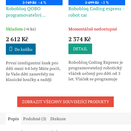
2 749 Kč
–4 %
2 499 Kč
–5 %
Robobloq QOBO
Robobloq Coding express -
programovatelný
robot car
interaktivní šnek pro děti
4-8 let
Skladem
(>6 ks)
Momentálně nedostupné
2 612 Kč
2 374 Kč
DETAIL
Do košíku
Robobloq Coding Express je
První inteligentní šnek pro
programovatelný robotický
děti mezi 4-8 lety Máte pocit,
vláček určený pro děti od 3
že Vaše děti zanevřely na
let. Vláček se programuje
klasické hračky a raději
pomocí barevných nálepek a
sáhnou po mobilním
je vhodný pro hraní rodičů s
telefonu? Pojďme to změnit
dětmi, ale i...
za pomoci...
ZOBRAZIT VŠECHNY SOUVISEJÍCÍ PRODUKTY
Popis
Podobné (3)
Diskuze