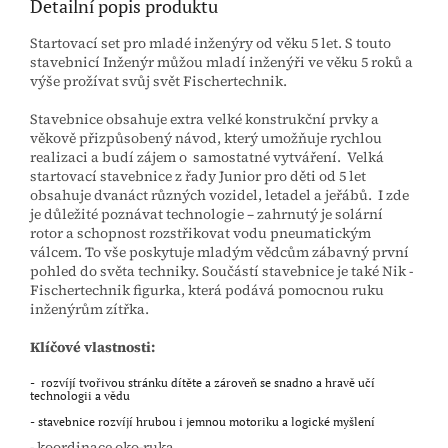
Detailní popis produktu
Startovací set pro mladé inženýry od věku 5 let. S touto
stavebnicí Inženýr můžou mladí inženýři ve věku 5 roků a
výše prožívat svůj svět Fischertechnik.
Stavebnice obsahuje extra velké konstrukční prvky a
věkově přizpůsobený návod, který umožňuje rychlou
realizaci a budí zájem o samostatné vytváření. Velká
startovací stavebnice z řady Junior pro děti od 5 let
obsahuje dvanáct různých vozidel, letadel a jeřábů. I zde
je důležité poznávat technologie – zahrnutý je solární
rotor a schopnost rozstřikovat vodu pneumatickým
válcem. To vše poskytuje mladým vědcům zábavný první
pohled do světa techniky. Součástí stavebnice je také Nik -
Fischertechnik figurka, která podává pomocnou ruku
inženýrům zítřka.
Klíčové vlastnosti:
- rozvíjí tvořivou stránku dítěte a zároveň se snadno a hravě učí
technologii a vědu
- stavebnice rozvíjí hrubou i jemnou motoriku a logické myšlení
- koordinace oko-ruka