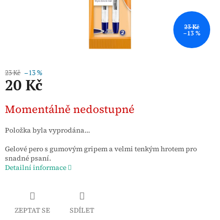
23 Kč
–13 %
23 Kč
–13 %
20 Kč
Měrná
Momentálně nedostupné
cena:
Položka byla vyprodána…
Gelové pero s gumovým gripem a velmi tenkým hrotem pro
snadné psaní.
Detailní informace
ZEPTAT SE
SDÍLET