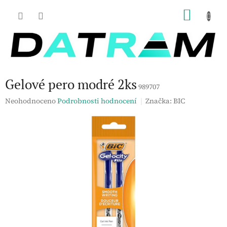
Přejít
NÁKU
na
obsah
KOŠÍK
Gelové pero modré 2ks
989707
Průměrné
Neohodnoceno
Podrobnosti hodnocení
Značka:
BIC
hodnocení
produktu
je
0,0
z
5
hvězdiček.