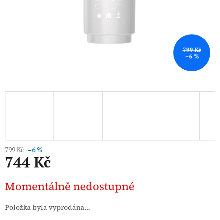
799 Kč
–6 %
799 Kč
–6 %
744 Kč
Měrná
Momentálně nedostupné
cena:
Položka byla vyprodána…