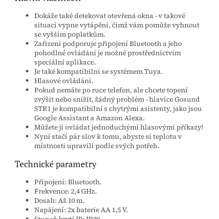
Dokáže také detekovat otevřená okna - v takové
situaci vypne vytápění, čímž vám pomůže vyhnout
se vyšším poplatkům.
Zařízení podporuje připojení Bluetooth a jeho
pohodlné ovládání je možné prostřednictvím
speciální aplikace.
Je také kompatibilní se systémem Tuya.
Hlasové ovládání.
Pokud nemáte po ruce telefon, ale chcete topení
zvýšit nebo snížit, žádný problém - hlavice Gosund
STR1 je kompatibilní s chytrými asistenty, jako jsou
Google Assistant a Amazon Alexa.
Můžete ji ovládat jednoduchými hlasovými příkazy!
Nyní stačí pár slov k tomu, abyste si teplotu v
místnosti upravili podle svých potřeb.
Technické parametry
Připojení: Bluetooth.
Frekvence: 2,4 GHz.
Dosah: Až 10 m.
Napájení: 2x baterie AA 1,5 V.
Stupeň krytí IP: IP20.