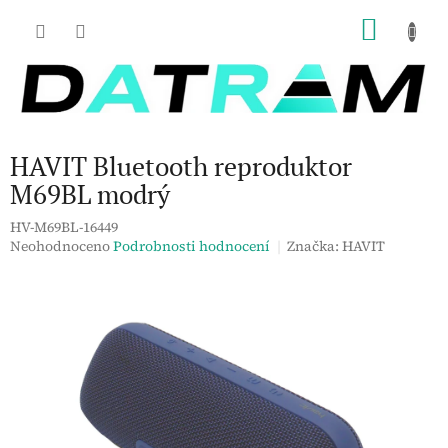
Přejít
NÁKU
na
obsah
KOŠÍK
HAVIT Bluetooth reproduktor
M69BL modrý
HV-M69BL-16449
Průměrné
Neohodnoceno
Podrobnosti hodnocení
Značka:
HAVIT
hodnocení
produktu
je
0,0
z
5
hvězdiček.