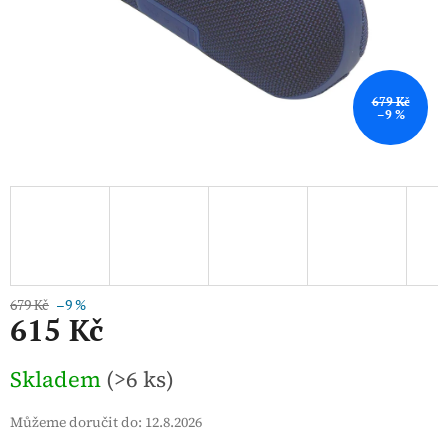
679 Kč
–9 %
679 Kč
–9 %
615 Kč
Měrná
Skladem
(>6 ks)
cena:
Můžeme doručit do:
12.8.2026