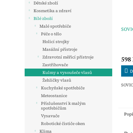
Dětské zboží
Kosmetika a zdraví
Bílé zboží
Malé spotřebiče
SOVI
Péče o tělo
Holicí strojky
Masážní přístroje
Zdravotní měřicí přístroje
598
Zastřihovače
D
Kulmy a vysoušeče vlasů
Žehličky vlasů
SOVIO
Kuchyňské spotřebiče
Meteostanice
Příslušenství k malým
spotřebičům
Pop
Vysavače
Robotické čističe oken
Klima