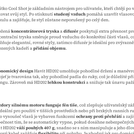
ítko Cool Shot je základním nástrojem pro uživatele, kteří chtějí po
xovat svůj styl. Po stisknutí
studený vzduch
pomáhá uzavřít vlasov
kulu a zajišťuje, že styl zůstane neporušený po celý den.
ožená
koncentrátorová
tryska
a
difuzér
poskytují extra přesnost pro
entrační tryska směruje proud vzduchu do konkrétní části vlasů, c
ňuje elegantní, rovné styly, zatímco difuzér je ideální pro zvýrazně
ozených kadeří a
přidání objemu
.
onomický design
Havit HD202 umožňuje pohodlné držení a manévr
jeť je tvarována tak, aby pohodlně padla do ruky, což je důležité př
ingu. Zároveň má HD202
lehkou konstrukci
a snižuje tak únavu paží
dory silnému motoru funguje fén tiše
, což zlepšuje uživatelský záž
ideální pro použití v tišších prostředích nebo při brzkých ranních r
o vysoušeč vlasů je vybaven funkcemi
ochrany proti přehřátí
a zaji
ečnost tím, že se automaticky vypne, pokud dosáhne nebezpečných 
it HD202
váží pouhých 407 g
, snadno se s ním manipuluje a jeho dlo
ový kabel zajišťuje
flexibilitu
při pohybu. Je vhodný jak pro domácí,