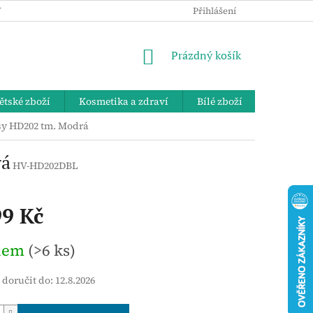
 OSOBNÍCH ÚDAJŮ
KE STAŽENÍ
ZPĚTNÝ ODBĚR VYSLOUŽIL
Přihlášení
NÁKUPNÍ
Prázdný košík
KOŠÍK
ětské zboží
Kosmetika a zdraví
Bílé zboží
Bydlení 
sy HD202 tm. Modrá
rá
HV-HD202DBL
99 Kč
dem
(>6 ks)
doručit do:
12.8.2026