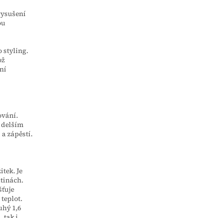
 vysušení
ou
 styling.
ož
ní
ování.
i delším
 a zápěstí.
itek. Je
utinách.
šťuje
teplot.
uhý 1,6
 tak i