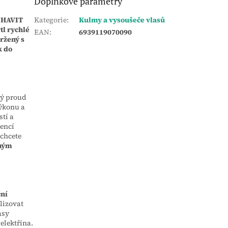
Doplňkové parametry
ů HAVIT
Kategorie
:
Kulmy a vysoušeče vlasů
tl rychlé
EAN
:
6939119070090
ržený s
k do
lný proud
výkonu a
tí a
rencí
 chcete
lným
ční
lizovat
asy
elektřina.