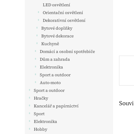
n
LED osvětlení
e
Orientační osvětlení
l
Dekorativní osvětlení
Bytové doplňky
Bytové dekorace
Kuchyně
Domácí a osobní spotřebiče
Dům a zahrada
Elektronika
Sport a outdoor
Auto-moto
Sport a outdoor
Hračky
Souvi
Kancelář a papírnictví
Sport
Elektronika
Hobby