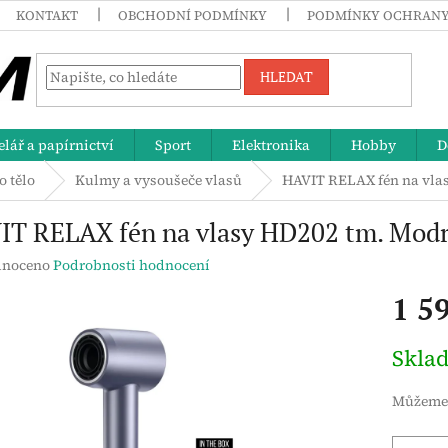
KONTAKT
OBCHODNÍ PODMÍNKY
PODMÍNKY OCHRANY
HLEDAT
lář a papírnictví
Sport
Elektronika
Hobby
D
o tělo
Kulmy a vysoušeče vlasů
HAVIT RELAX fén na vla
IT RELAX fén na vlasy HD202 tm. Mod
né
noceno
Podrobnosti hodnocení
ení
1 5
tu
Měrná
Skla
cena:
ek.
Můžeme 