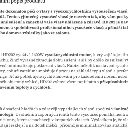
ailní popis produktu
jte dokonalou péči o vlasy s vysokorychlostním vysoušečem vlas
2. Tento výjimečný vysoušeč vlasů je navržen tak, aby vám posky
inné sušení a zanechal vaše vlasy uhlazené a zdravé. HD202 je nav
nem a spolehlivostí profesionálního vysoušeče vlasů a přináší ta
ho domova výsledky jako ze salonu.
t HD202 využívá 1600W
vysokorychlostní
motor
, který zajišťuje si
chu, čímž výrazně zkracuje dobu sušení, aniž by došlo ke snížení 
veň minimalizuje poškození vlasů. Nabízí několik nastavení rychlos
oty, což uživatelům umožňuje úpravu na základě typu vlasů a prefe
ingu. Ať už potřebujete rychlé fénování pro každodenní nošení nebo
ořit objemný vzhled, HD202 vyhoví všem potřebám s
přizpůsobite
avením teploty a rychlosti
.
 k dosažení hladších a zdravěji vypadajících vlasů spočívá v
ioniza
nologii
. Uvolněním záporných iontů tento vysoušeč pomáhá neutra
né ionty, které se nacházejí v krepatých vlasech. Výsledkem je, že vl
dají lesklejší a na dotek měkčí, přičemž je minimalizována statická 