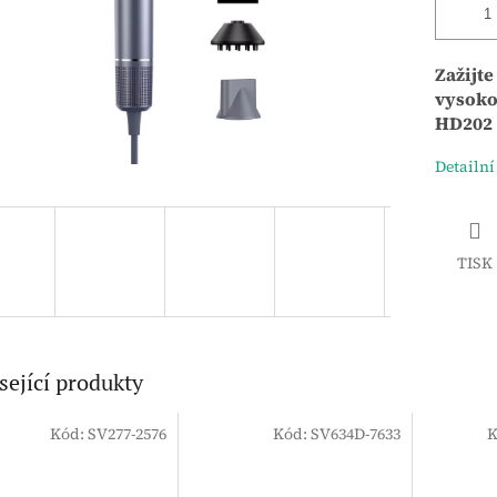
Zažijte
vysoko
HD202
Detailní
TISK
sející produkty
Kód:
SV277-2576
Kód:
SV634D-7633
K