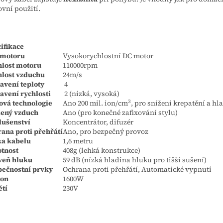
ovní použití.
ifikace
 motoru
Vysokorychlostní DC motor
hlost motoru
110000rpm
lost vzduchu
24m/s
avení teploty
4
avení rychlosti
2 (nízká, vysoká)
3
ová technologie
Ano 200 mil. ion/cm
, pro snížení krepatění a hl
dený vzduch
Ano (pro konečné zafixování stylu)
lušenství
Koncentrátor, difuzér
ana proti přehřátí
Ano, pro bezpečný provoz
ka kabelu
1,6 metru
tnost
408g (lehká konstrukce)
veň hluku
59 dB (nízká hladina hluku pro tišší sušení)
pečnostní prvky
Ochrana proti přehřátí, Automatické vypnutí
kon
1600W
tí
230V