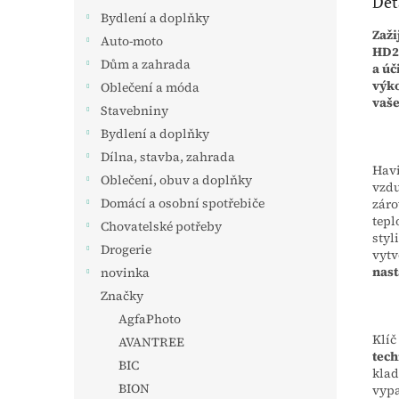
Det
Bydlení a doplňky
Zaži
Auto-moto
HD20
Dům a zahrada
a úč
výko
Oblečení a móda
vaše
Stavebniny
Bydlení a doplňky
Dílna, stavba, zahrada
Havi
Oblečení, obuv a doplňky
vzdu
Domácí a osobní spotřebiče
záro
tepl
Chovatelské potřeby
styl
Drogerie
vytv
nast
novinka
Značky
AgfaPhoto
Klíč
AVANTREE
tech
BIC
klad
BION
vypa