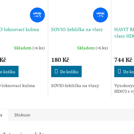
699 Kč
199 Kč
–14 %
–9 %
O loknovací kulma
SOVIO žehlička na vlasy
HAVIT R
vlasy HD
Skladem
(>6 ks)
Skladem
(>6 ks)
 Kč
180 Kč
744 Kč
o košíku
Do košíku
Do ko
 loknovací kulma
SOVIO žehlička na vlasy
Vysokoryc
HD072 s 
is
Diskuze