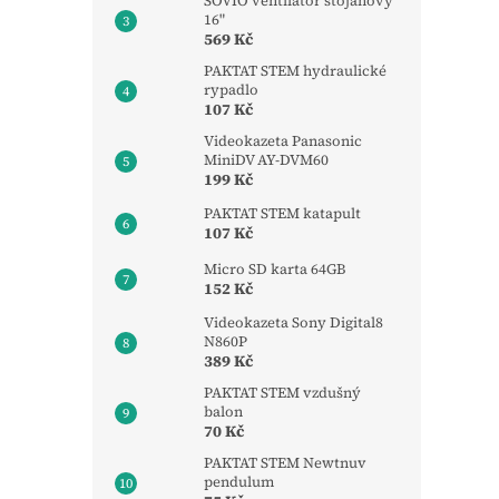
SOVIO ventilátor stojanový
16"
569 Kč
PAKTAT STEM hydraulické
rypadlo
107 Kč
Videokazeta Panasonic
MiniDV AY-DVM60
199 Kč
PAKTAT STEM katapult
107 Kč
Micro SD karta 64GB
152 Kč
Videokazeta Sony Digital8
N860P
389 Kč
PAKTAT STEM vzdušný
balon
70 Kč
PAKTAT STEM Newtnuv
pendulum