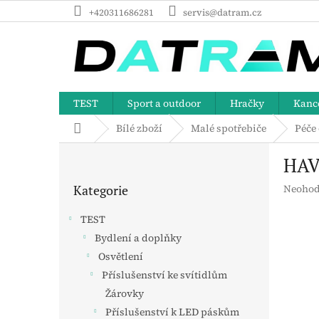
Přejít
+420311686281
servis@datram.cz
na
obsah
TEST
Sport a outdoor
Hračky
Kance
Domů
Bílé zboží
Malé spotřebiče
Péče 
P
HAV
o
Přeskočit
s
Průměr
Kategorie
Neohod
kategorie
t
hodnoc
r
produk
TEST
a
je
Bydlení a doplňky
n
0,0
z
Osvětlení
n
5
í
Příslušenství ke svítidlům
hvězdič
p
Žárovky
a
Příslušenství k LED páskům