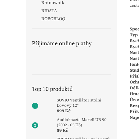
Rhinowalk
cest
RIDATA
ROBOBLOQ
Spec
Typ
Ryc
Přijímáme online platby
Rych
Nast
Nast
Iont
Stu
Přís
Ochr
Dél
Top 10 produktů
Hmo
Úro
SOVIO ventilátor stolní
Bez
kovový 12"
899 Kč
Pří
Napě
Audiokazeta Maxell UR 90
(2002 - 05 US)
59 Kč