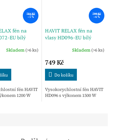
784 Kč
799 Kč
–5 %
–6 %
ELAX fén na
HAVIT RELAX fén na
072-EU bílý
vlasy HD096-EU bílý
Skladem
(>6 ks)
Skladem
(>6 ks)
749 Kč
šíku
Do košíku
hlostní fén HAVIT
Vysokorychlostní fén HAVIT
výkonem 1200 W
HD096 s výkonem 1500 W