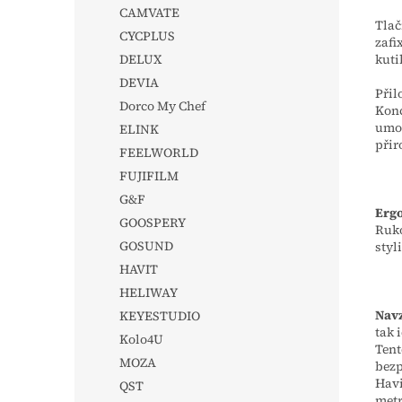
CAMVATE
Tlač
CYCPLUS
zafi
kuti
DELUX
DEVIA
Přil
Dorco My Chef
Konc
umož
ELINK
přir
FEELWORLD
FUJIFILM
G&F
Erg
GOOSPERY
Ruko
GOSUND
styl
HAVIT
HELIWAY
Navz
KEYESTUDIO
tak 
Kolo4U
Tent
MOZA
bezp
Hav
QST
metr