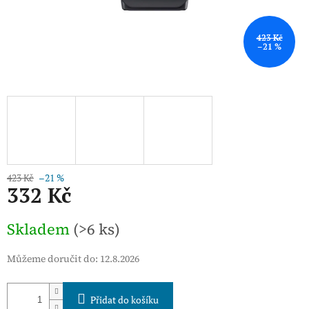
423 Kč
–21 %
423 Kč
–21 %
332 Kč
Měrná
Skladem
(>6 ks)
cena:
Můžeme doručit do:
12.8.2026
Přidat do košíku