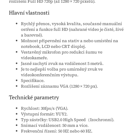
rozlišení Full HD 720p (až 1280 × 720 pixelů).
Hlavní vlastnosti
Rychlý přenos, vysoká kvalita, současné manuální
ostření a funkce full HD (nahrané video je čisté, živé
a barevné).
Možnost připevnění na stativ a nebo umístění na
notebook, LCD nebo CRT displej.
Vestavěný mikrofon pro redukci šumu ve
videokameře.
Jasně zachytí zvuk na vzdálenost 5 metrů.
Je to nejlepší volba pro umírněný zvuk ve
videokonferenčním výstupu.
Specifikace.
Rozlišení záznamu VGA (1280 × 720 px).
Technické parametry
Rychlost: 30fps/s (VGA).
Výstupní formát: YUY2.
Typ zástrčky: USB2.0 High Speed（Izochronní).
Snímací vzdálenost: 50 mm a více.
Frekvenční řízení: 50 HZ nebo 60 HZ.