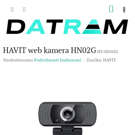
Přejít
NÁKU
na
obsah
KOŠÍK
HAVIT web kamera HN02G
HV-HN02G
Průměrné
Neohodnoceno
Podrobnosti hodnocení
Značka:
HAVIT
hodnocení
produktu
je
0,0
z
5
hvězdiček.