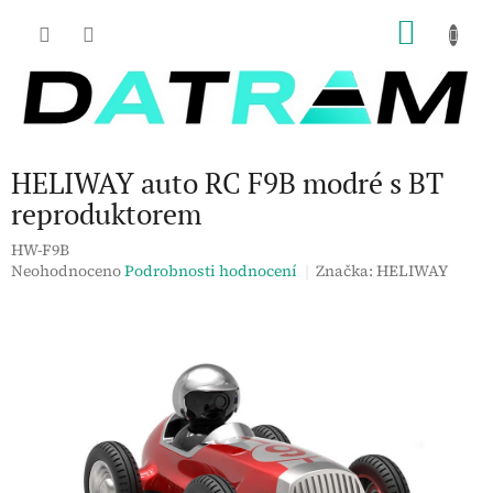
Přejít
NÁKU
na
obsah
KOŠÍK
HELIWAY auto RC F9B modré s BT
reproduktorem
HW-F9B
Průměrné
Neohodnoceno
Podrobnosti hodnocení
Značka:
HELIWAY
hodnocení
produktu
je
0,0
z
5
hvězdiček.