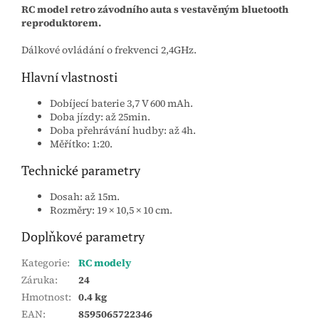
RC model retro závodního auta s vestavěným bluetooth
reproduktorem.
Dálkové ovládání o frekvenci 2,4GHz.
Hlavní vlastnosti
Dobíjecí baterie 3,7 V 600 mAh.
Doba jízdy: až 25min.
Doba přehrávání hudby: až 4h.
Měřítko: 1:20.
Technické parametry
Dosah: až 15m.
Rozměry: 19 × 10,5 × 10 cm.
Doplňkové parametry
Kategorie
:
RC modely
Záruka
:
24
Hmotnost
:
0.4 kg
EAN
:
8595065722346