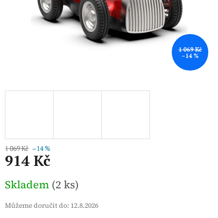
1 069 Kč
–14 %
1 069 Kč
–14 %
914 Kč
Měrná
Skladem
(2 ks)
cena:
Můžeme doručit do:
12.8.2026