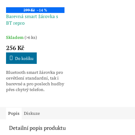
299 Kč
–14 %
Barevná smart žárovka s
BT repro
Skladem
(>6 ks)
256 Kč
Do košíku
Bluetooth smart žárovka pro
osvětlení standardní, tak i
barevné a pro poslech hudby
přes chytrý telefon.
Popis
Diskuze
Detailní popis produktu