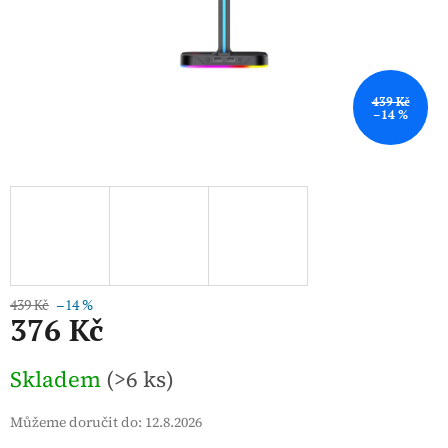
439 Kč
–14 %
439 Kč
–14 %
376 Kč
Měrná
Skladem
(>6 ks)
cena:
Můžeme doručit do:
12.8.2026