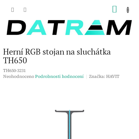
Přejít
NÁKU
na
obsah
KOŠÍK
Herní RGB stojan na sluchátka
TH650
TH650-3231
Průměrné
Neohodnoceno
Podrobnosti hodnocení
Značka:
HAVIT
hodnocení
produktu
je
0,0
z
5
hvězdiček.