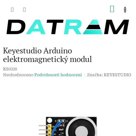
Přejít
NÁKU
na
obsah
KOŠÍK
Keyestudio Arduino
elektromagnetický modul
KS0320
Průměrné
Neohodnoceno
Podrobnosti hodnocení
Značka:
KEYESTUDIO
hodnocení
produktu
je
0,0
z
5
hvězdiček.