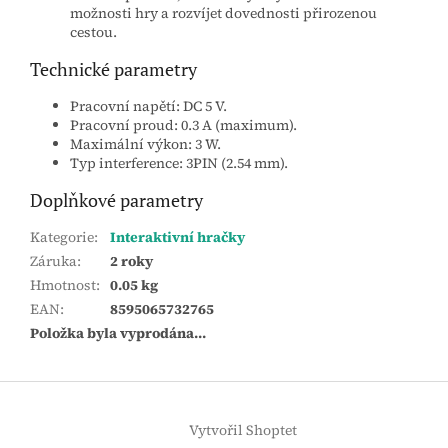
možnosti hry a rozvíjet dovednosti přirozenou
cestou.
Technické parametry
Pracovní napětí: DC 5 V.
Pracovní proud: 0.3 A (maximum).
Maximální výkon: 3 W.
Typ interference: 3PIN (2.54 mm).
Doplňkové parametry
Kategorie
:
Interaktivní hračky
Záruka
:
2 roky
Hmotnost
:
0.05 kg
EAN
:
8595065732765
Položka byla vyprodána…
Z
á
Vytvořil Shoptet
p