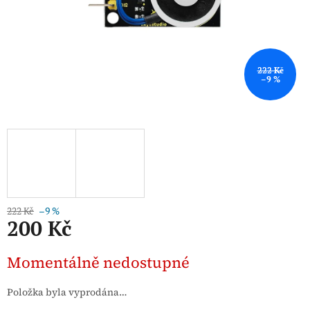
222 Kč
–9 %
222 Kč
–9 %
200 Kč
Měrná
Momentálně nedostupné
cena:
Položka byla vyprodána…