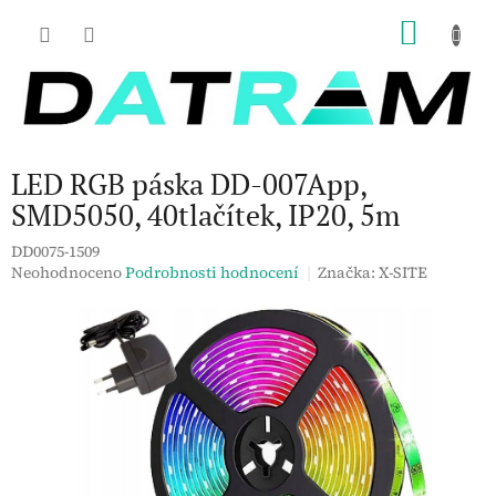
Přejít
NÁKU
na
obsah
KOŠÍK
LED RGB páska DD-007App,
SMD5050, 40tlačítek, IP20, 5m
DD0075-1509
Průměrné
Neohodnoceno
Podrobnosti hodnocení
Značka:
X-SITE
hodnocení
produktu
je
0,0
z
5
hvězdiček.