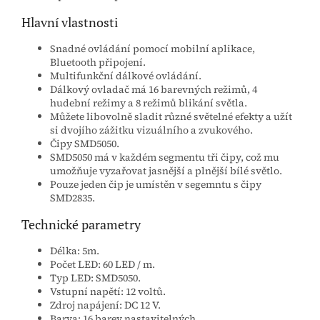
Hlavní vlastnosti
Snadné ovládání pomocí mobilní aplikace,
Bluetooth připojení.
Multifunkční dálkové ovládání.
Dálkový ovladač má 16 barevných režimů, 4
hudební režimy a 8 režimů blikání světla.
Můžete libovolně sladit různé světelné efekty a užít
si dvojího zážitku vizuálního a zvukového.
Čipy SMD5050.
SMD5050 má v každém segmentu tři čipy, což mu
umožňuje vyzařovat jasnější a plnější bílé světlo.
Pouze jeden čip je umístěn v segemntu s čipy
SMD2835.
Technické parametry
Délka: 5m.
Počet LED: 60 LED / m.
Typ LED: SMD5050.
Vstupní napětí: 12 voltů.
Zdroj napájení: DC 12 V.
Barva: 16 barev nastavitelných.