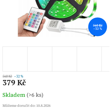
560 Kč
–32 %
560 Kč
–32 %
379 Kč
Měrná
Skladem
(>6 ks)
cena:
Můžeme doručit do:
10.8.2026