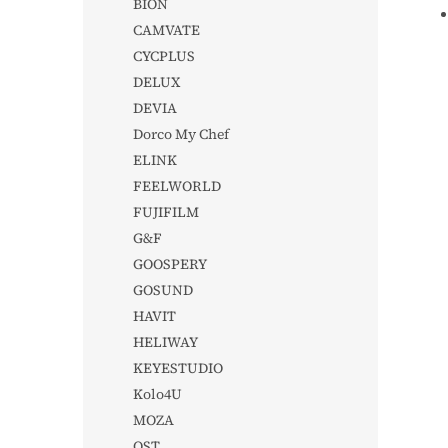
BION
CAMVATE
CYCPLUS
DELUX
DEVIA
Dorco My Chef
ELINK
FEELWORLD
FUJIFILM
G&F
GOOSPERY
GOSUND
HAVIT
HELIWAY
KEYESTUDIO
Kolo4U
MOZA
QST