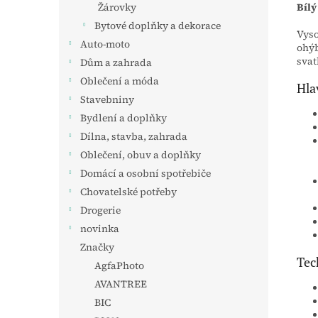
Bílý
Žárovky
Bytové doplňky a dekorace
Vyso
Auto-moto
ohýb
svat
Dům a zahrada
Oblečení a móda
Hla
Stavebniny
Bydlení a doplňky
Dílna, stavba, zahrada
Oblečení, obuv a doplňky
Domácí a osobní spotřebiče
Chovatelské potřeby
Drogerie
novinka
Značky
Tec
AgfaPhoto
AVANTREE
BIC