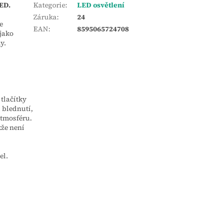
LED.
Kategorie
:
LED osvětlení
Záruka
:
24
e
EAN
:
8595065724708
 jako
y.
tlačítky
 blednutí,
atmosféru.
kže není
el.