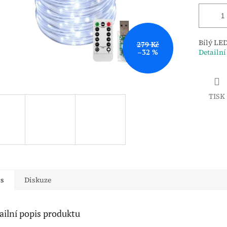
Bílý LED
279 Kč
–32 %
Detailní
TISK
is
Diskuze
ailní popis produktu