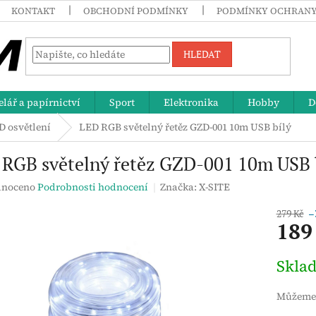
KONTAKT
OBCHODNÍ PODMÍNKY
PODMÍNKY OCHRANY
HLEDAT
lář a papírnictví
Sport
Elektronika
Hobby
D
D osvětlení
LED RGB světelný řetěz GZD-001 10m USB bílý
 RGB světelný řetěz GZD-001 10m USB 
né
noceno
Podrobnosti hodnocení
Značka:
X-SITE
ení
tu
279 Kč
–
189
Měrná
Skla
cena:
ek.
Můžeme 