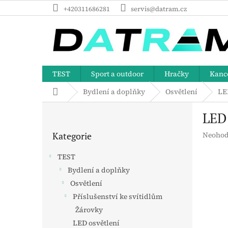
Přejít
+420311686281
servis@datram.cz
na
obsah
TEST
Sport a outdoor
Hračky
Kance
Domů
Bydlení a doplňky
Osvětlení
LE
P
LED
o
Přeskočit
s
Průměr
Kategorie
Neohod
kategorie
t
hodnoc
r
produk
TEST
a
je
Bydlení a doplňky
n
0,0
z
Osvětlení
n
5
í
Příslušenství ke svítidlům
hvězdič
p
Žárovky
a
LED osvětlení