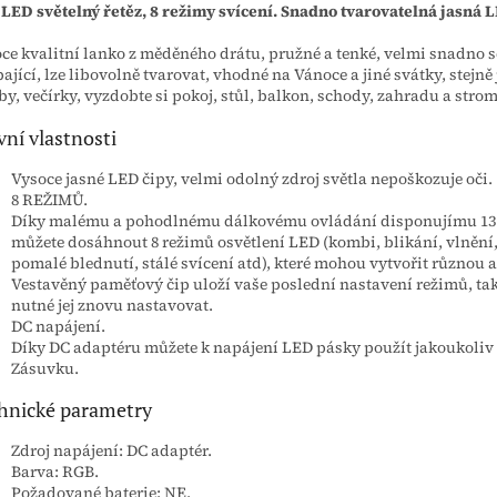
 LED světelný řetěz, 8 režimy svícení. Snadno tvarovatelná jasná 
ce kvalitní lanko z měděného drátu, pružné a tenké, velmi snadno s
ající, lze libovolně tvarovat, vhodné na Vánoce a jiné svátky, stejně
by, večírky, vyzdobte si pokoj, stůl, balkon, schody, zahradu a strom
vní vlastnosti
Vysoce jasné LED čipy, velmi odolný zdroj světla nepoškozuje oči.
8 REŽIMŮ.
Díky malému a pohodlnému dálkovému ovládání disponujímu 13 
můžete dosáhnout 8 režimů osvětlení LED (kombi, blikání, vlnění,
pomalé blednutí, stálé svícení atd), které mohou vytvořit různou 
Vestavěný paměťový čip uloží vaše poslední nastavení režimů, ta
nutné jej znovu nastavovat.
DC napájení.
Díky DC adaptéru můžete k napájení LED pásky použít jakoukoliv 
Zásuvku.
hnické parametry
Zdroj napájení: DC adaptér.
Barva: RGB.
Požadované baterie: NE.