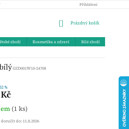
 OSOBNÍCH ÚDAJŮ
KE STAŽENÍ
ZPĚTNÝ ODBĚR VYSLOUŽIL
Přihlášení
NÁKUPNÍ
Prázdný košík
KOŠÍK
ětské zboží
Kosmetika a zdraví
Bílé zboží
Bydlení 
bílý
GZD001W10-24708
32 %
 Kč
dem
(1 ks)
doručit do:
11.8.2026