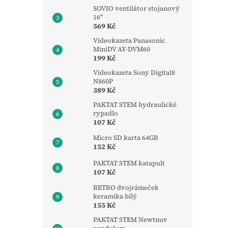
SOVIO ventilátor stojanový
16"
569 Kč
Videokazeta Panasonic
MiniDV AY-DVM60
199 Kč
Videokazeta Sony Digital8
N860P
389 Kč
PAKTAT STEM hydraulické
rypadlo
107 Kč
Micro SD karta 64GB
152 Kč
PAKTAT STEM katapult
107 Kč
RETRO dvojrámeček
keramika bílý
155 Kč
PAKTAT STEM Newtnuv