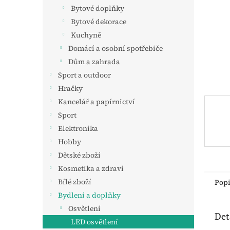
n
Bytové doplňky
e
Bytové dekorace
l
Kuchyně
Domácí a osobní spotřebiče
Dům a zahrada
Sport a outdoor
Hračky
Kancelář a papírnictví
Sport
Elektronika
Hobby
Dětské zboží
Kosmetika a zdraví
Bílé zboží
Pop
Bydlení a doplňky
Osvětlení
Det
LED osvětlení