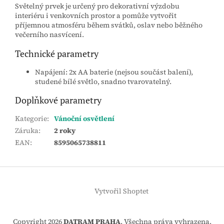
Světelný prvek je určený pro dekorativní výzdobu
interiéru i venkovních prostor a pomůže vytvořit
příjemnou atmosféru během svátků, oslav nebo běžného
večerního nasvícení.
Technické parametry
Napájení: 2x AA baterie (nejsou součást balení),
studené bílé světlo, snadno tvarovatelný.
Doplňkové parametry
Kategorie
:
Vánoční osvětlení
Záruka
:
2 roky
EAN
:
8595065738811
Z
á
Vytvořil Shoptet
p
a
t
Copyright 2026
DATRAM PRAHA
. Všechna práva vyhrazena.