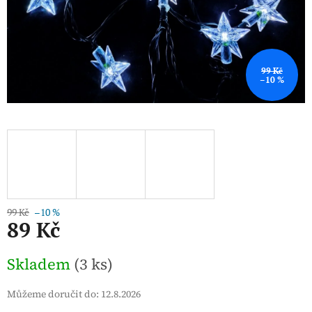
99 Kč
–10 %
99 Kč
–10 %
89 Kč
Měrná
Skladem
(3 ks)
cena:
Můžeme doručit do:
12.8.2026