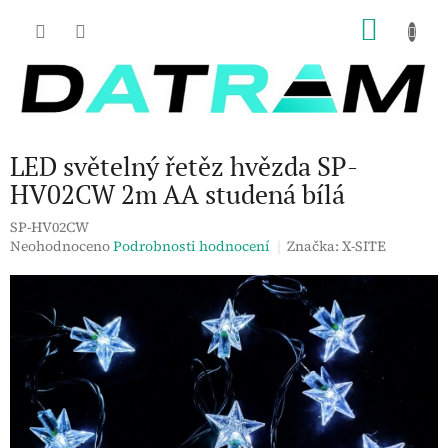
Přejít
NÁKU
na
obsah
KOŠÍK
LED světelný řetěz hvězda SP-
HV02CW 2m AA studená bílá
SP-HV02CW
Průměrné
Neohodnoceno
Podrobnosti hodnocení
Značka:
X-SITE
hodnocení
produktu
je
0,0
z
5
hvězdiček.