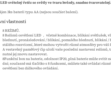
 LED světelný řetěz se světly ve tvaru hvězdy, snadno tvarovatelný.
jen 3ks baterii typu AA (nejsou součást balení).
vní vlastnosti
8 REŽIMŮ.
8 Režimů osvětlení LED ， včetně kombinace, blikání světlušek, vl
blednutí, pronásledování / blikání, pomalého blednutí, blikání / 
stálého rozsvícení, které mohou vytvořit různé atmosféry pro váš ž
A vestavěný paměťový čip uloží vaše poslední nastavení režimů, t
nutné jej znovu nastavovat.
8Funkční box na baterie, odolnost IP20, plná baterie může svítit n
dní; současně má tlačítko s 8 funkcemi, můžete také ovládat různ
osvětlení bez dálkového ovládání.