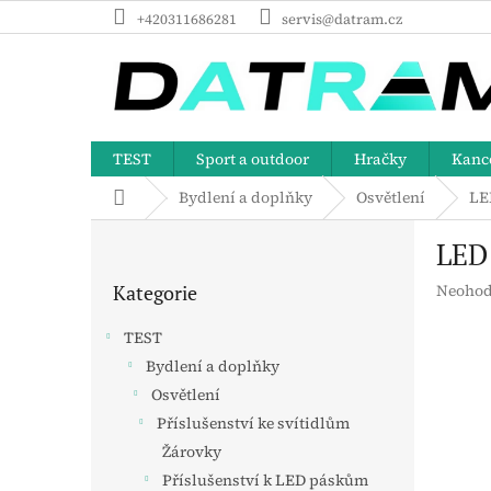
Přejít
+420311686281
servis@datram.cz
na
obsah
TEST
Sport a outdoor
Hračky
Kance
Domů
Bydlení a doplňky
Osvětlení
LE
P
LED
o
Přeskočit
s
Průměr
Kategorie
Neohod
kategorie
t
hodnoc
r
produk
TEST
a
je
Bydlení a doplňky
n
0,0
z
Osvětlení
n
5
í
Příslušenství ke svítidlům
hvězdič
p
Žárovky
a
Příslušenství k LED páskům