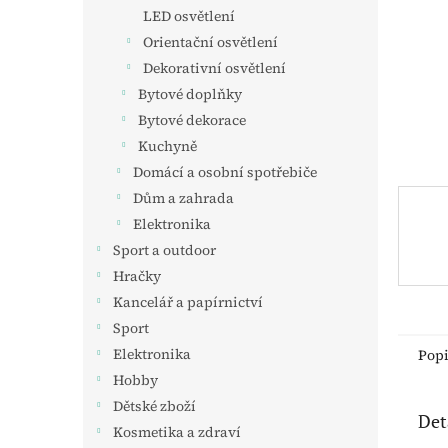
n
LED osvětlení
e
Orientační osvětlení
l
Dekorativní osvětlení
Bytové doplňky
Bytové dekorace
Kuchyně
Domácí a osobní spotřebiče
Dům a zahrada
Elektronika
Sport a outdoor
Hračky
Kancelář a papírnictví
Sport
Elektronika
Pop
Hobby
Dětské zboží
Det
Kosmetika a zdraví