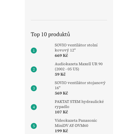
Top 10 produktů
SOVIO ventilátor stolní
kovový 12"
669 Kč
Audiokazeta Maxell UR 90
(2002 - 05 US)
59 Kč
SOVIO ventilátor stojanový
16"
569 Kč
PAKTAT STEM hydraulické
rypadlo
107 Kč
Videokazeta Panasonic
MiniDV AY-DVM60
199 Kč