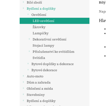
Bílý
Bílé zboží
Bydlení a doplňky
Napá
Osvětlení
Hla
LED osvětlení
Žárovky
Lampičky
Dekorativní osvětlení
Stojací lampy
Příslušenství ke svítidlům
Svítidla
Bytové doplňky a dekorace
Bytové dekorace
Auto-moto
Dům a zahrada
Oblečení a móda
Stavebniny
Bydlení a doplňky