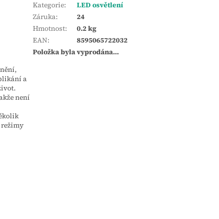
Kategorie
:
LED osvětlení
Záruka
:
24
Hmotnost
:
0.2 kg
EAN
:
8595065722032
Položka byla vyprodána…
nění,
blikání a
ivot.
akže není
ěkolik
é režimy