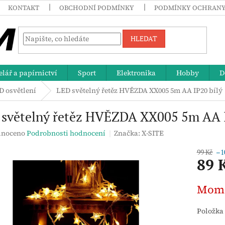
KONTAKT
OBCHODNÍ PODMÍNKY
PODMÍNKY OCHRANY
HLEDAT
lář a papírnictví
Sport
Elektronika
Hobby
D
D osvětlení
LED světelný řetěz HVĚZDA XX005 5m AA IP20 bílý
 světelný řetěz HVĚZDA XX005 5m AA I
né
noceno
Podrobnosti hodnocení
Značka:
X-SITE
ení
tu
99 Kč
–1
89 
Měrná
Mome
cena:
ek.
Položka