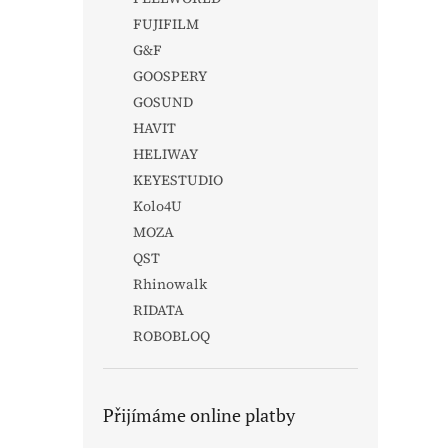
FUJIFILM
G&F
GOOSPERY
GOSUND
HAVIT
HELIWAY
KEYESTUDIO
Kolo4U
MOZA
QST
Rhinowalk
RIDATA
ROBOBLOQ
Přijímáme online platby