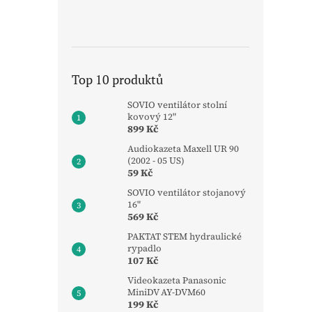
Top 10 produktů
SOVIO ventilátor stolní
kovový 12"
899 Kč
Audiokazeta Maxell UR 90
(2002 - 05 US)
59 Kč
SOVIO ventilátor stojanový
16"
569 Kč
PAKTAT STEM hydraulické
rypadlo
107 Kč
Videokazeta Panasonic
MiniDV AY-DVM60
199 Kč