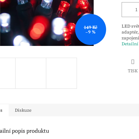
LED svět
149 Kč
–9 %
adaptér,
zapojení
Detailní
TISK
is
Diskuze
ailní popis produktu