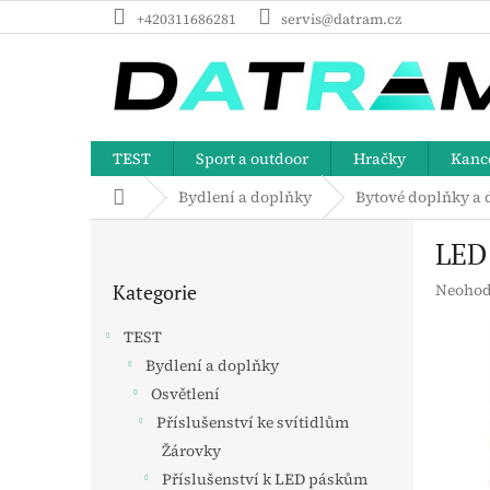
Přejít
+420311686281
servis@datram.cz
na
obsah
TEST
Sport a outdoor
Hračky
Kance
Domů
Bydlení a doplňky
Bytové doplňky a 
P
LED
o
Přeskočit
s
Průměr
Kategorie
Neohod
kategorie
t
hodnoc
r
produk
TEST
a
je
Bydlení a doplňky
n
0,0
z
Osvětlení
n
5
í
Příslušenství ke svítidlům
hvězdič
p
Žárovky
a
Příslušenství k LED páskům