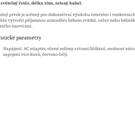
světelný řetěz, délka 10m, zelený kabel.
elný prvek je určený pro dekorativní výzdobu interiéru i venkovních
že vytvořit příjemnou atmosféru během svátků, oslav nebo běžné
rního nasvícení.
hnické parametry
Napájení: AC adaptér, různé režimy svícení/blikání, možnost séri
zapojení více kusů, červeno-bílý.