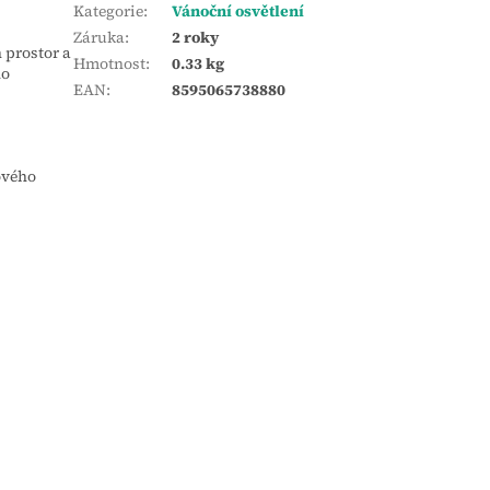
Kategorie
:
Vánoční osvětlení
Záruka
:
2 roky
 prostor a
Hmotnost
:
0.33 kg
ho
EAN
:
8595065738880
ového