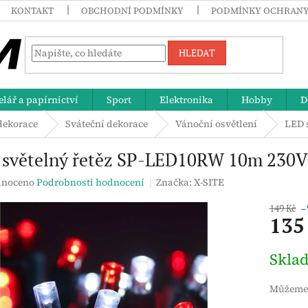
KONTAKT
OBCHODNÍ PODMÍNKY
PODMÍNKY OCHRANY
HLEDAT
lář a papírnictví
Sport
Elektronika
Hobby
D
dekorace
Sváteční dekorace
Vánoční osvětlení
LED 
 světelný řetěz SP-LED10RW 10m 230V 
né
noceno
Podrobnosti hodnocení
Značka:
X-SITE
ení
tu
149 Kč
–
135
Měrná
Skla
cena:
ek.
Můžeme 