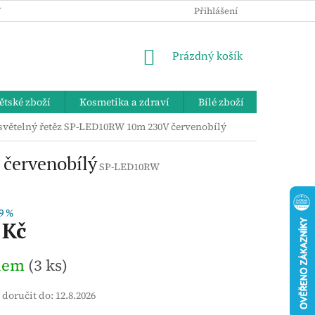
 OSOBNÍCH ÚDAJŮ
KE STAŽENÍ
ZPĚTNÝ ODBĚR VYSLOUŽIL
Přihlášení
NÁKUPNÍ
Prázdný košík
KOŠÍK
ětské zboží
Kosmetika a zdraví
Bílé zboží
Bydlení 
světelný řetěz SP-LED10RW 10m 230V červenobílý
červenobílý
SP-LED10RW
9 %
 Kč
dem
(3 ks)
doručit do:
12.8.2026