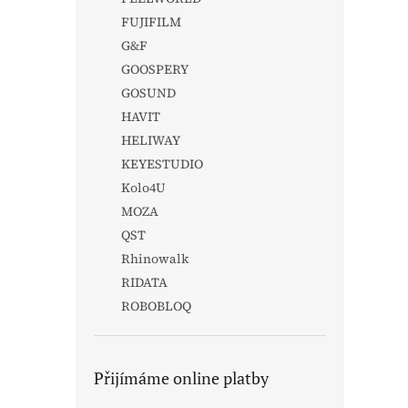
FUJIFILM
G&F
GOOSPERY
GOSUND
HAVIT
HELIWAY
KEYESTUDIO
Kolo4U
MOZA
QST
Rhinowalk
RIDATA
ROBOBLOQ
Přijímáme online platby