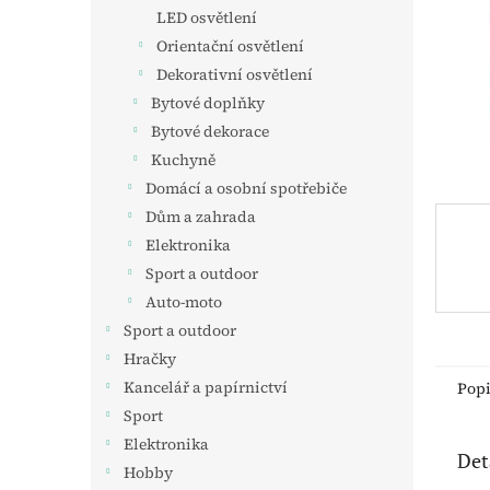
n
LED osvětlení
e
Orientační osvětlení
l
Dekorativní osvětlení
Bytové doplňky
Bytové dekorace
Kuchyně
Domácí a osobní spotřebiče
Dům a zahrada
Elektronika
Sport a outdoor
Auto-moto
Sport a outdoor
Hračky
Kancelář a papírnictví
Pop
Sport
Elektronika
Det
Hobby