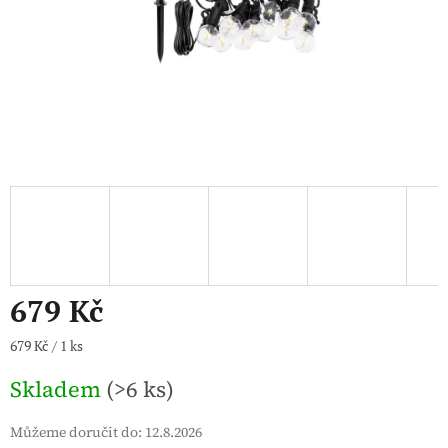
679 Kč
Měrná
679 Kč / 1 ks
cena:
Skladem
(>6 ks)
Můžeme doručit do:
12.8.2026