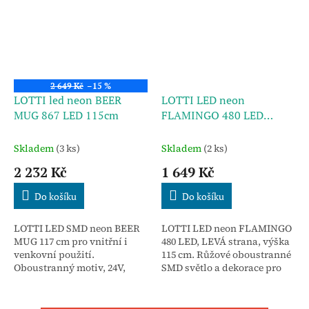
2 649 Kč
–15 %
LOTTI led neon BEER
LOTTI LED neon
MUG 867 LED 115cm
FLAMINGO 480 LED
115cm - L
Skladem
(3 ks)
Skladem
(2 ks)
2 232 Kč
1 649 Kč
Do košíku
Do košíku
LOTTI LED SMD neon BEER
LOTTI LED neon FLAMINGO
MUG 117 cm pro vnitřní i
480 LED, LEVÁ strana, výška
venkovní použití.
115 cm. Růžové oboustranné
Oboustranný motiv, 24V,
SMD světlo a dekorace pro
24W, kovový rám, 4m kabel.
zahrady, bary i domácí chill
Stylová dekorace pro bary,
zóny. 24V, stojan, 4m kabel.
párty a letní akce.