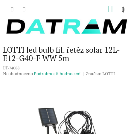
Přejít
NÁKU
na
obsah
KOŠÍK
LOTTI led bulb fil. řetěz solar 12L-
E12-G40-F WW 5m
LT-74088
Průměrné
Neohodnoceno
Podrobnosti hodnocení
Značka:
LOTTI
hodnocení
produktu
je
0,0
z
5
hvězdiček.