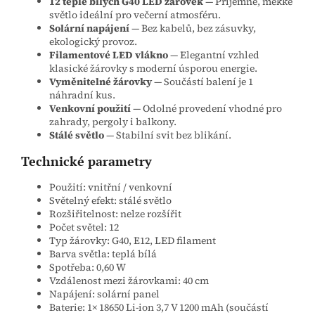
12 teple bílých G40 LED žárovek
— Příjemné, měkké
světlo ideální pro večerní atmosféru.
Solární napájení
— Bez kabelů, bez zásuvky,
ekologický provoz.
Filamentové LED vlákno
— Elegantní vzhled
klasické žárovky s moderní úsporou energie.
Vyměnitelné žárovky
— Součástí balení je 1
náhradní kus.
Venkovní použití
— Odolné provedení vhodné pro
zahrady, pergoly i balkony.
Stálé světlo
— Stabilní svit bez blikání.
Technické parametry
Použití: vnitřní / venkovní
Světelný efekt: stálé světlo
Rozšiřitelnost: nelze rozšířit
Počet světel: 12
Typ žárovky: G40, E12, LED filament
Barva světla: teplá bílá
Spotřeba: 0,60 W
Vzdálenost mezi žárovkami: 40 cm
Napájení: solární panel
Baterie: 1× 18650 Li‑ion 3,7 V 1200 mAh (součástí