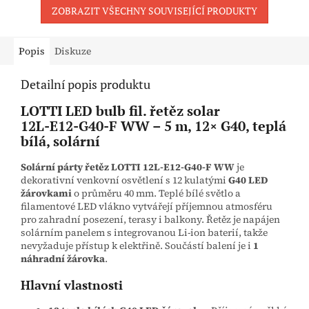
ZOBRAZIT VŠECHNY SOUVISEJÍCÍ PRODUKTY
Popis
Diskuze
Detailní popis produktu
LOTTI LED bulb fil. řetěz solar
12L‑E12‑G40‑F WW
– 5 m, 12× G40, teplá
bílá, solární
Solární párty řetěz LOTTI 12L‑E12‑G40‑F WW
je
dekorativní venkovní osvětlení s 12 kulatými
G40 LED
žárovkami
o průměru 40 mm. Teplé bílé světlo a
filamentové LED vlákno vytvářejí příjemnou atmosféru
pro zahradní posezení, terasy i balkony. Řetěz je napájen
solárním panelem s integrovanou Li‑ion baterií, takže
nevyžaduje přístup k elektřině. Součástí balení je i
1
náhradní žárovka
.
Hlavní vlastnosti