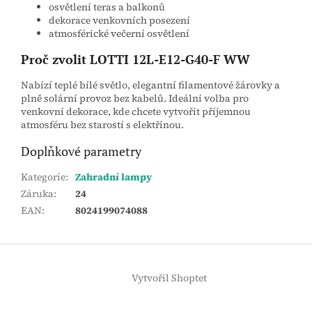
osvětlení teras a balkonů
dekorace venkovních posezení
atmosférické večerní osvětlení
Proč zvolit LOTTI 12L‑E12‑G40‑F WW
Nabízí teplé bílé světlo, elegantní filamentové žárovky a
plně solární provoz bez kabelů. Ideální volba pro
venkovní dekorace, kde chcete vytvořit příjemnou
atmosféru bez starostí s elektřinou.
Doplňkové parametry
Kategorie
:
Zahradní lampy
Záruka
:
24
EAN
:
8024199074088
Z
á
Vytvořil Shoptet
p
a
t