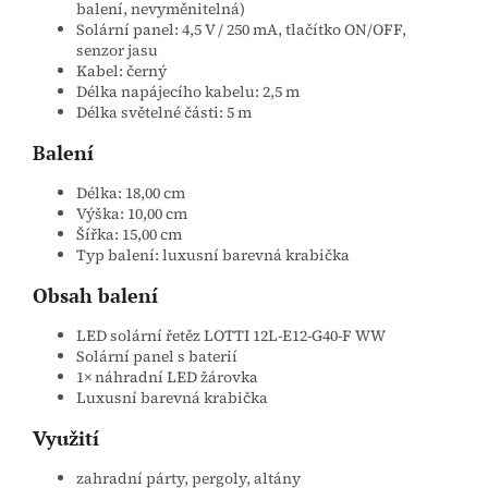
balení, nevyměnitelná)
Solární panel: 4,5 V / 250 mA, tlačítko ON/OFF,
senzor jasu
Kabel: černý
Délka napájecího kabelu: 2,5 m
Délka světelné části: 5 m
Balení
Délka: 18,00 cm
Výška: 10,00 cm
Šířka: 15,00 cm
Typ balení: luxusní barevná krabička
Obsah balení
LED solární řetěz LOTTI 12L‑E12‑G40‑F WW
Solární panel s baterií
1× náhradní LED žárovka
Luxusní barevná krabička
Využití
zahradní párty, pergoly, altány