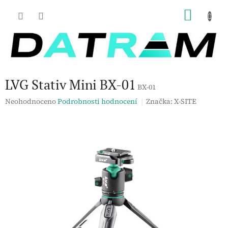
Přejít
NÁKU
na
obsah
KOŠÍK
LVG Stativ Mini BX-01
BX-01
Průměrné
Neohodnoceno
Podrobnosti hodnocení
Značka:
X-SITE
hodnocení
produktu
je
0,0
z
5
hvězdiček.