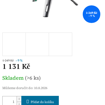
1 249 Kč
–9 %
1 249 Kč
–9 %
1 131 Kč
Měrná
Skladem
(>6 ks)
cena:
Můžeme doručit do:
10.8.2026
Přidat do košíku