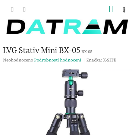
Přejít
NÁKU
na
obsah
KOŠÍK
LVG Stativ Mini BX-05
BX-05
Průměrné
Neohodnoceno
Podrobnosti hodnocení
Značka:
X-SITE
hodnocení
produktu
je
0,0
z
5
hvězdiček.