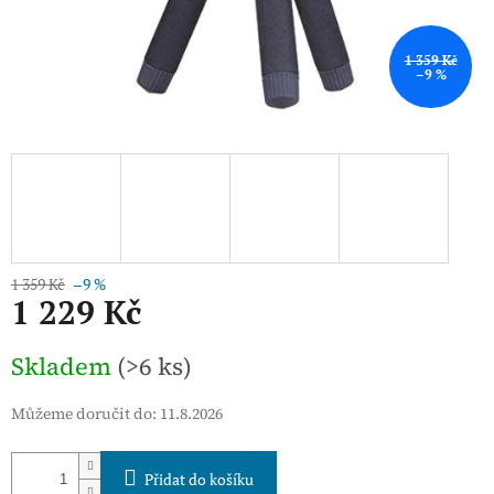
1 359 Kč
–9 %
1 359 Kč
–9 %
1 229 Kč
Měrná
Skladem
(>6 ks)
cena:
Můžeme doručit do:
11.8.2026
Přidat do košíku