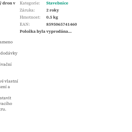
ý dron v
Kategorie
:
Stavebnice
Záruka
:
2 roky
Hmotnost
:
0.5 kg
EAN
:
8595065741460
Položka byla vyprodána…
 rameno
í dodávky
ivační
é vlastní
ení a
stavit
vacího
tru.