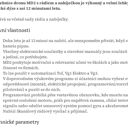
ebnice dronu MD2 s rádiem a nabíječkou je výkonný a velmi lehk
cké dýze s asi 12 minutami letu.
vá se včetně sady rádia a nabíječky.
vní vlastnosti
Doba letu je až 13 minut na nabití, ale nezapomeňte přistát, když
baterie pípne.
Všechny elektronické součástky a stavební manuály jsou součást
a jediné, co potřebujete.
MD2 poskytuje motivační a relevantní učení ve školách a jako mot
činnost ve firmách.
To lze použít v automatizaci Tof, Vg1 Elektro a Vg3.
V doprovodném výukovém programu si účastníci mohou vybrat sv
odpovědnosti (montáž, elektrické propojení, programování/rozvrž
pilotování) a pustit se do nich.
Programování probíhá přes vestavěnou obrazovku, kde musíte na
správné rozložení motoru, práh pro napěťová ramena, chůzi testo
signálu nebo odečíst senzorový systém pomocí gyra a akcelerome
Nabízí 5kanálový rádiový vysílač a přijímač.
hnické parametry