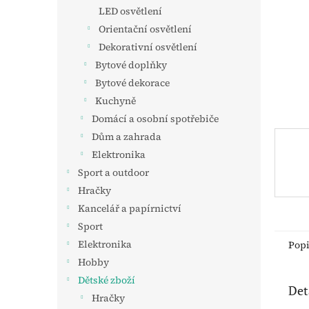
n
LED osvětlení
e
Orientační osvětlení
l
Dekorativní osvětlení
Bytové doplňky
Bytové dekorace
Kuchyně
Domácí a osobní spotřebiče
Dům a zahrada
Elektronika
Sport a outdoor
Hračky
Kancelář a papírnictví
Sport
Elektronika
Pop
Hobby
Dětské zboží
Det
Hračky