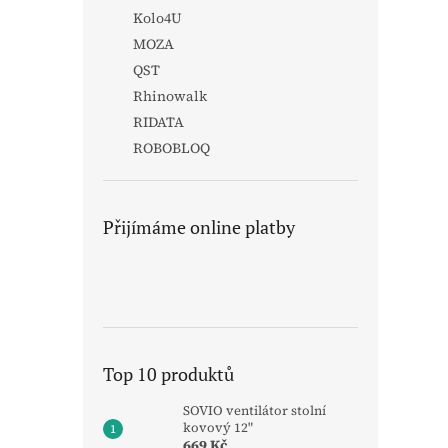
Kolo4U
MOZA
QST
Rhinowalk
RIDATA
ROBOBLOQ
Přijímáme online platby
Top 10 produktů
SOVIO ventilátor stolní
kovový 12"
669 Kč