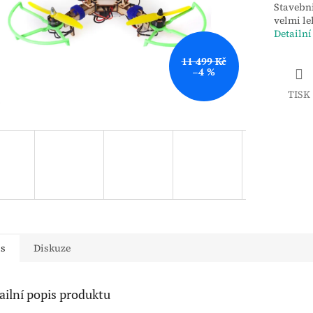
Stavebni
velmi le
Detailní
11 499 Kč
–4 %
TISK
is
Diskuze
ailní popis produktu