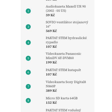
Audiokazeta Maxell UR 90
(2002 - 05 US)
59 Kč
SOVIO ventilátor stojanový
16"
569 Kč
PAKTAT STEM hydraulické
rypadlo
107 Kč
Videokazeta Panasonic
MiniDV AY-DVM60
199 Kč
PAKTAT STEM katapult
107 Kč
Videokazeta Sony Digital8
N860P
389 Kč
Micro SD karta 64GB
152 Kč
PAKTAT STEM vzdušný