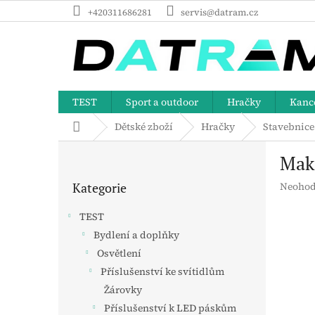
Přejít
+420311686281
servis@datram.cz
na
obsah
TEST
Sport a outdoor
Hračky
Kance
Domů
Dětské zboží
Hračky
Stavebnice
P
Mak
o
Přeskočit
s
Průměr
Kategorie
Neohod
kategorie
t
hodnoc
r
produk
TEST
a
je
Bydlení a doplňky
n
0,0
z
Osvětlení
n
5
í
Příslušenství ke svítidlům
hvězdič
p
Žárovky
a
Příslušenství k LED páskům