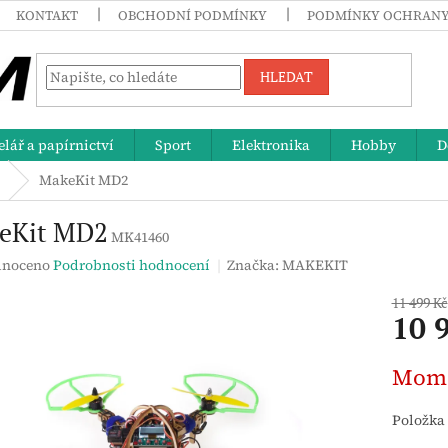
KONTAKT
OBCHODNÍ PODMÍNKY
PODMÍNKY OCHRANY
HLEDAT
lář a papírnictví
Sport
Elektronika
Hobby
D
MakeKit MD2
eKit MD2
MK41460
né
noceno
Podrobnosti hodnocení
Značka:
MAKEKIT
ení
tu
11 499 Kč
10 
Měrná
Mome
cena:
ek.
Položka