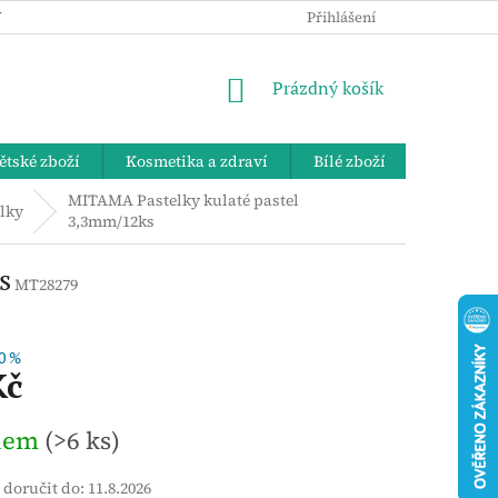
 OSOBNÍCH ÚDAJŮ
KE STAŽENÍ
ZPĚTNÝ ODBĚR VYSLOUŽIL
Přihlášení
NÁKUPNÍ
Prázdný košík
KOŠÍK
ětské zboží
Kosmetika a zdraví
Bílé zboží
Bydlení 
MITAMA Pastelky kulaté pastel
lky
3,3mm/12ks
s
MT28279
0 %
Kč
dem
(>6 ks)
doručit do:
11.8.2026