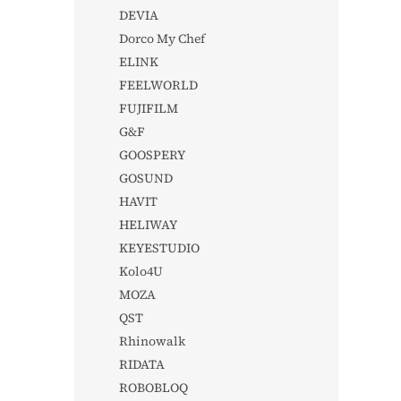
DEVIA
Dorco My Chef
ELINK
FEELWORLD
FUJIFILM
G&F
GOOSPERY
GOSUND
HAVIT
HELIWAY
KEYESTUDIO
Kolo4U
MOZA
QST
Rhinowalk
RIDATA
ROBOBLOQ