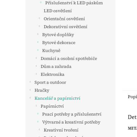
a
Příslušenství k LED páskům
n
LED osvětlení
e
Orientační osvětlení
l
Dekorativní osvětlení
Bytové doplňky
Bytové dekorace
Kuchyně
Domácí a osobní spotřebiče
Dům a zahrada
Elektronika
Sport a outdoor
Hračky
Pop
Kancelář a papírnictví
Papírnictví
Psací potřeby a příslušenství
Det
Výtvarné a kreativní potřeby
MIT
Kreativní tvoření