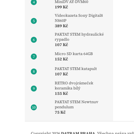
MiniDV AY-DVM60
199 Kč
Videokazeta Sony Digital8
N860P
389 Kč
PAKTAT STEM hydraulické
rypadlo
107 Kč
Micro SD karta 64GB
152 Kč
PAKTAT STEM katapult
107 Kč
RETRO dvojrámeček
keramika bílý
155 Kč
PAKTAT STEM Newtnuv
pendulum
75 Kč
Z
á
Copyright 2026
DATRAM PRAHA
. Všechna práva vy