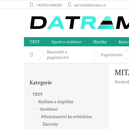
Přejít
+420311686281
servis@datram.cz
na
obsah
TEST
Sport a outdoor
Hračky
Kance
Kancelář a
Domů
Papírnictví
papírnictví
P
MIT
o
Přeskočit
s
Průměr
Kategorie
Neohod
kategorie
t
hodnoc
r
produk
TEST
a
je
Bydlení a doplňky
n
0,0
z
Osvětlení
n
5
í
Příslušenství ke svítidlům
hvězdič
p
Žárovky