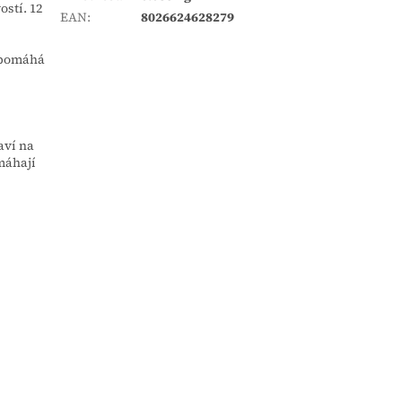
stí. 12
EAN
:
8026624628279
a pomáhá
aví na
máhají