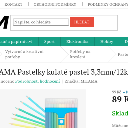
KONTAKT
OBCHODNÍ PODMÍNKY
PODMÍNKY OCHRANY
HLEDAT
lář a papírnictví
Sport
Elektronika
Hobby
D
Výtvarné a kreativní
Potřeby na
Paste
potřeby
kreslení
AMA Pastelky kulaté pastel 3,3mm/12k
né
noceno
Podrobnosti hodnocení
Značka:
MITAMA
ení
tu
99 Kč
–1
89 
Měrná
Skla
cena:
ek.
Můžeme 