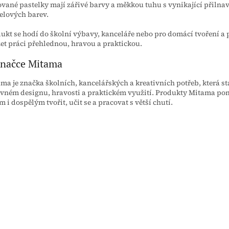
vané pastelky mají zářivé barvy a měkkou tuhu s vynikající přilnavo
elových barev.
ukt se hodí do školní výbavy, kanceláře nebo pro domácí tvoření 
et práci přehlednou, hravou a praktickou.
značce Mitama
ma je značka školních, kancelářských a kreativních potřeb, která st
vném designu, hravosti a praktickém využití. Produkty Mitama po
m i dospělým tvořit, učit se a pracovat s větší chutí.