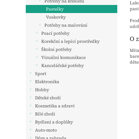
Potřeby na kreslení
Lako
past
Pastelky
Voskovky
Prod
Potřeby na malování
udrž
Psací potřeby
O 
Korekční a lepící prostředky
Školní potřeby
Mita
bare
Vizuální komunikace
děte
Kancelářské potřeby
Sport
Elektronika
Hobby
Dětské zboží
Kosmetika a zdraví
Bílé zboží
Bydlení a doplňky
Auto-moto
Dům a zahrada