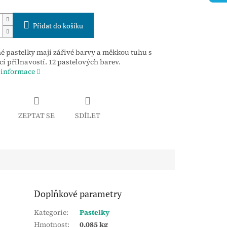
Přidat do košíku
 pastelky mají zářivé barvy a měkkou tuhu s
cí přilnavostí. 12 pastelových barev.
 informace
ZEPTAT SE
SDÍLET
Doplňkové parametry
Kategorie
:
Pastelky
Hmotnost
:
0.085 kg