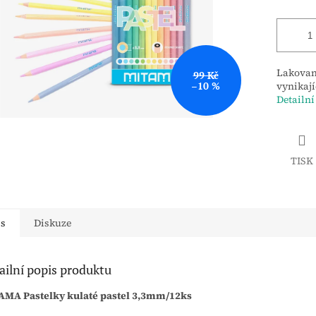
Lakované
99 Kč
–10 %
vynikají
Detailní
TISK
is
Diskuze
ailní popis produktu
AMA Pastelky kulaté pastel 3,3mm/12ks