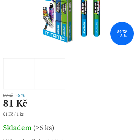
89 Kč
–8 %
89 Kč
–8 %
81 Kč
Měrná
81 Kč / 1 ks
cena:
Skladem
(>6 ks)