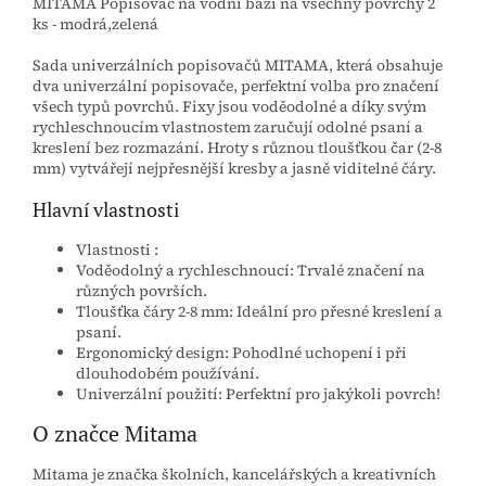
MITAMA Popisovač na vodní bázi na všechny povrchy 2
ks - modrá,zelená
Sada univerzálních popisovačů MITAMA, která obsahuje
dva univerzální popisovače, perfektní volba pro značení
všech typů povrchů. Fixy jsou voděodolné a díky svým
rychleschnoucím vlastnostem zaručují odolné psaní a
kreslení bez rozmazání. Hroty s různou tloušťkou čar (2-8
mm) vytvářejí nejpřesnější kresby a jasně viditelné čáry.
Hlavní vlastnosti
Vlastnosti :
Voděodolný a rychleschnoucí: Trvalé značení na
různých površích.
Tloušťka čáry 2-8 mm: Ideální pro přesné kreslení a
psaní.
Ergonomický design: Pohodlné uchopení i při
dlouhodobém používání.
Univerzální použití: Perfektní pro jakýkoli povrch!
O značce Mitama
Mitama je značka školních, kancelářských a kreativních