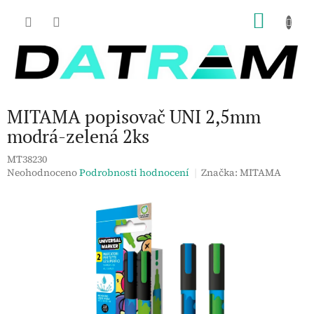
Přejít
NÁKU
na
obsah
KOŠÍK
MITAMA popisovač UNI 2,5mm
modrá-zelená 2ks
MT38230
Průměrné
Neohodnoceno
Podrobnosti hodnocení
Značka:
MITAMA
hodnocení
produktu
je
0,0
z
5
hvězdiček.