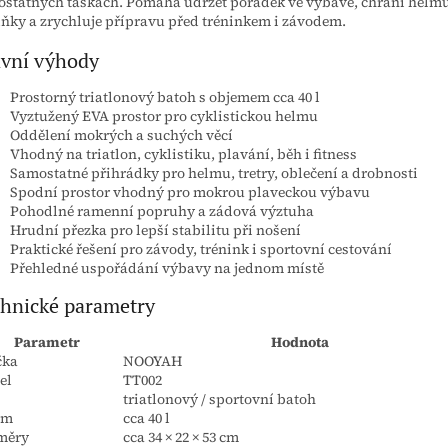
statných taškách. Pomáhá udržet pořádek ve výbavě, chrání helmu 
ňky a zrychluje přípravu před tréninkem i závodem.
vní výhody
Prostorný triatlonový batoh s objemem cca 40 l
Vyztužený EVA prostor pro cyklistickou helmu
Oddělení mokrých a suchých věcí
Vhodný na triatlon, cyklistiku, plavání, běh i fitness
Samostatné přihrádky pro helmu, tretry, oblečení a drobnosti
Spodní prostor vhodný pro mokrou plaveckou výbavu
Pohodlné ramenní popruhy a zádová výztuha
Hrudní přezka pro lepší stabilitu při nošení
Praktické řešení pro závody, trénink i sportovní cestování
Přehledné uspořádání výbavy na jednom místě
hnické parametry
Parametr
Hodnota
čka
NOOYAH
el
TT002
triatlonový / sportovní batoh
em
cca 40 l
měry
cca 34 × 22 × 53 cm