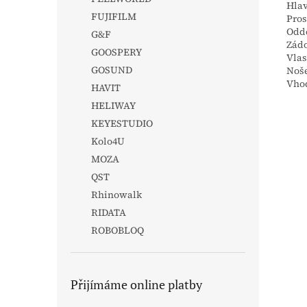
Hlav
FUJIFILM
Pros
Oddě
G&F
Zádo
GOOSPERY
Vlas
GOSUND
Noš
Vho
HAVIT
HELIWAY
KEYESTUDIO
Kolo4U
MOZA
QST
Rhinowalk
RIDATA
ROBOBLOQ
Přijímáme online platby