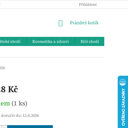
 OSOBNÍCH ÚDAJŮ
KE STAŽENÍ
ZPĚTNÝ ODBĚR VYSLOUŽIL
Přihlášení
NÁKUPNÍ
Prázdný košík
KOŠÍK
ětské zboží
Kosmetika a zdraví
Bílé zboží
Bydlení 
026
28 Kč
dem
(1 ks)
doručit do:
12.8.2026