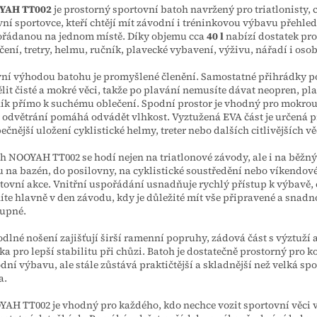
YAH TT002
je prostorný sportovní batoh navržený pro triatlonisty, c
vní sportovce, kteří chtějí mít závodní i tréninkovou výbavu přehle
řádanou na jednom místě. Díky objemu cca
40 l
nabízí dostatek pro
čení, tretry, helmu, ručník, plavecké vybavení, výživu, nářadí i osob
ní výhodou batohu je promyšlené členění. Samostatné přihrádky 
lit čisté a mokré věci, takže po plavání nemusíte dávat neopren, pl
ík přímo k suchému oblečení. Spodní prostor je vhodný pro mokro
 odvětrání pomáhá odvádět vlhkost. Vyztužená EVA část je určená p
ečnější uložení cyklistické helmy, treter nebo dalších citlivějších vě
h NOOYAH TT002 se hodí nejen na triatlonové závody, ale i na běžný
u na bazén, do posilovny, na cyklistické soustředění nebo víkendov
tovní akce. Vnitřní uspořádání usnadňuje rychlý přístup k výbavě, 
íte hlavně v den závodu, kdy je důležité mít vše připravené a snadn
upné.
dlné nošení zajišťují širší ramenní popruhy, zádová část s výztuží 
ka pro lepší stabilitu při chůzi. Batoh je dostatečně prostorný pro 
dní výbavu, ale stále zůstává praktičtější a skladnější než velká sp
a.
AH TT002 je vhodný pro každého, kdo nechce vozit sportovní věci 