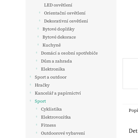
n
LED osvětlení
e
Orientační osvětlení
l
Dekorativní osvětlení
Bytové doplňky
Bytové dekorace
Kuchyně
Domácí a osobní spotřebiče
Dům a zahrada
Elektronika
Sport a outdoor
Hračky
Kancelář a papírnictví
Sport
Cyklistika
Pop
Elektrovozítka
Fitness
Det
Outdoorové vybavení