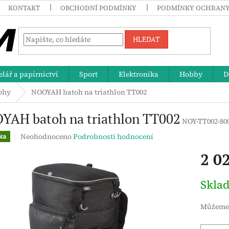
KONTAKT
OBCHODNÍ PODMÍNKY
PODMÍNKY OCHRANY
HLEDAT
lář a papírnictví
Sport
Elektronika
Hobby
D
ohy
NOOYAH batoh na triathlon TT002
YAH batoh na triathlon TT002
NOY-TT002-80
Průměrné
Neohodnoceno
Podrobnosti hodnocení
ka
hodnocení
2 0
produktu
je
0,0
Měrná
Skla
z
cena:
5
hvězdiček.
Můžeme 