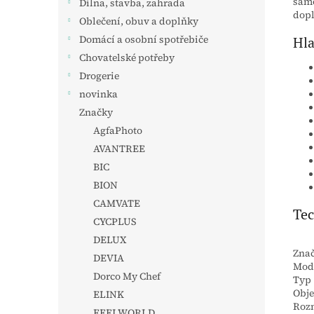
samo
Dílna, stavba, zahrada
dopl
Oblečení, obuv a doplňky
Domácí a osobní spotřebiče
Hla
Chovatelské potřeby
Drogerie
novinka
Značky
AgfaPhoto
AVANTREE
BIC
BION
CAMVATE
Tec
CYCPLUS
DELUX
Zna
DEVIA
Mod
Dorco My Chef
Typ
Obj
ELINK
Roz
FEELWORLD