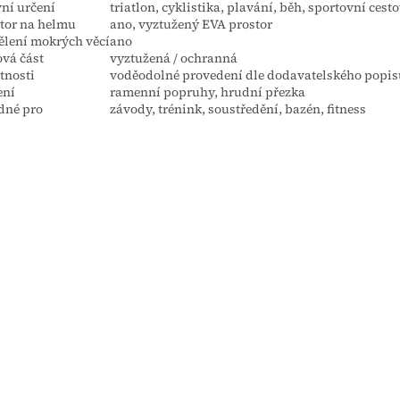
ní určení
triatlon, cyklistika, plavání, běh, sportovní cest
tor na helmu
ano, vyztužený EVA prostor
lení mokrých věcí
ano
vá část
vyztužená / ochranná
tnosti
voděodolné provedení dle dodavatelského popis
ení
ramenní popruhy, hrudní přezka
dné pro
závody, trénink, soustředění, bazén, fitness