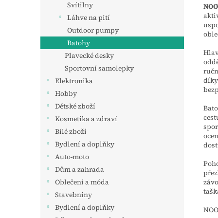
Svítilny
NOO
akti
Láhve na pití
uspo
Outdoor pumpy
oble
Batohy
Hlav
Plavecké desky
oddě
Sportovní samolepky
ručn
díky
Elektronika
bezp
Hobby
Dětské zboží
Bato
cest
Kosmetika a zdraví
spor
Bílé zboží
ocen
Bydlení a doplňky
dost
Auto-moto
Poho
Dům a zahrada
přez
závo
Oblečení a móda
tašk
Stavebniny
Bydlení a doplňky
NOOY