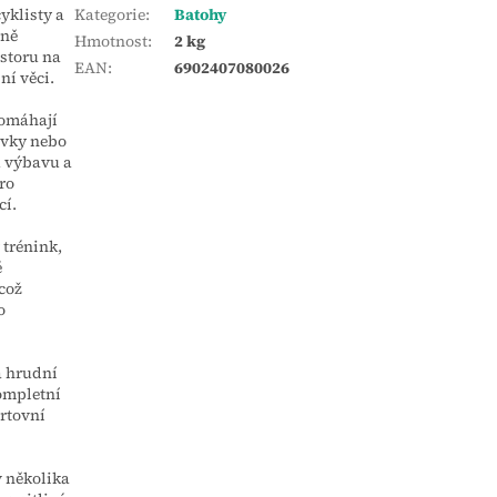
yklisty a
Kategorie
:
Batohy
dně
Hmotnost
:
2 kg
storu na
EAN
:
6902407080026
ní věci.
pomáhají
avky nebo
u výbavu a
ro
cí.
 trénink,
é
což
o
a hrudní
kompletní
ortovní
v několika