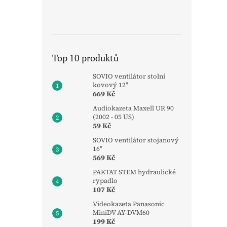
Top 10 produktů
SOVIO ventilátor stolní
kovový 12"
669 Kč
Audiokazeta Maxell UR 90
(2002 - 05 US)
59 Kč
SOVIO ventilátor stojanový
16"
569 Kč
PAKTAT STEM hydraulické
rypadlo
107 Kč
Videokazeta Panasonic
MiniDV AY-DVM60
199 Kč