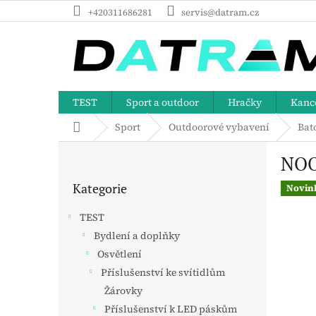
Přejít
+420311686281
servis@datram.cz
na
obsah
TEST
Sport a outdoor
Hračky
Kance
Domů
Sport
Outdoorové vybavení
Bat
P
NOO
o
Přeskočit
s
Kategorie
kategorie
Novin
t
r
TEST
a
Bydlení a doplňky
n
Osvětlení
n
í
Příslušenství ke svítidlům
p
Žárovky
a
Příslušenství k LED páskům