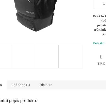
Praktic
40
prost
trénink
s
Detailní
TISK
is
Podobné (1)
Diskuze
ailní popis produktu