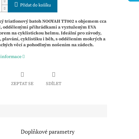
Přidat do košíku
ký triatlonový batoh NOOYAH TT002 s objemem cca
 l, oddělenými přihrádkami a vyztuženým EVA
orem na cyklistickou helmu. Ideální pro závody,
, plavání, cyklistiku i běh, s oddělením mokrých a
uchých věcí a pohodlným nošením na zádech.
 informace
ZEPTAT SE
SDÍLET
Doplňkové parametry