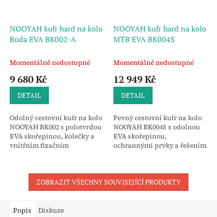
NOOYAH kufr hard na kolo
NOOYAH kufr hard na kolo
Roda EVA BK002-A
MTB EVA BK004S
Momentálně nedostupné
Momentálně nedostupné
9 680 Kč
12 949 Kč
DETAIL
DETAIL
Odolný cestovní kufr na kolo
Pevný cestovní kufr na kolo
NOOYAH BK002 s polotvrdou
NOOYAH BK004S s odolnou
EVA skořepinou, kolečky a
EVA skořepinou,
vnitřním fixačním
ochrannými prvky a řešením
systémem. Praktické řešení
pro přepravu kola bez
pro přepravu silničního,
nutnosti demontáže řídítek.
časovkářského nebo...
Praktická volba pro
ZOBRAZIT VŠECHNY SOUVISEJÍCÍ PRODUKTY
cestování se...
Popis
Diskuze