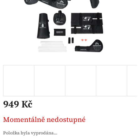
949 Kč
Měrná
Momentálně nedostupné
cena:
Položka byla vyprodána…