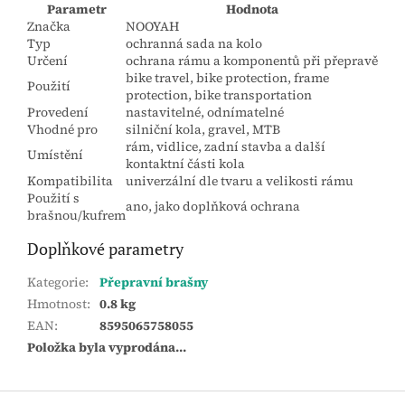
Parametr
Hodnota
Značka
NOOYAH
Typ
ochranná sada na kolo
Určení
ochrana rámu a komponentů při přepravě
bike travel, bike protection, frame
Použití
protection, bike transportation
Provedení
nastavitelné, odnímatelné
Vhodné pro
silniční kola, gravel, MTB
rám, vidlice, zadní stavba a další
Umístění
kontaktní části kola
Kompatibilita
univerzální dle tvaru a velikosti rámu
Použití s
ano, jako doplňková ochrana
brašnou/kufrem
Doplňkové parametry
Kategorie
:
Přepravní brašny
Hmotnost
:
0.8 kg
EAN
:
8595065758055
Položka byla vyprodána…
Z