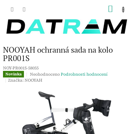
Přejít
NÁKU
na
obsah
KOŠÍK
NOOYAH ochranná sada na kolo
PR001S
NOY-PR001S-58055
Průměrné
Neohodnoceno
Podrobnosti hodnocení
Novinka
hodnocení
Značka:
NOOYAH
produktu
je
0,0
z
5
hvězdiček.