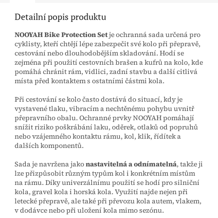
Detailní popis produktu
NOOYAH Bike Protection Set
je ochranná sada určená pro
cyklisty, kteří chtějí lépe zabezpečit své kolo při přepravě,
cestování nebo dlouhodobějším skladování. Hodí se
zejména při použití cestovních brašen a kufrů na kolo, kde
pomáhá chránit rám, vidlici, zadní stavbu a další citlivá
místa před kontaktem s ostatními částmi kola.
Při cestování se kolo často dostává do situací, kdy je
vystavené tlaku, vibracím a nechtěnému pohybu uvnitř
přepravního obalu. Ochranné prvky NOOYAH pomáhají
snížit riziko poškrábání laku, oděrek, otlaků od popruhů
nebo vzájemného kontaktu rámu, kol, klik, řídítek a
dalších komponentů.
Sada je navržena jako
nastavitelná a odnímatelná
, takže ji
lze přizpůsobit různým typům kol i konkrétním místům
na rámu. Díky univerzálnímu použití se hodí pro silniční
kola, gravel kola i horská kola. Využití najde nejen při
letecké přepravě, ale také při převozu kola autem, vlakem,
v dodávce nebo při uložení kola mimo sezónu.