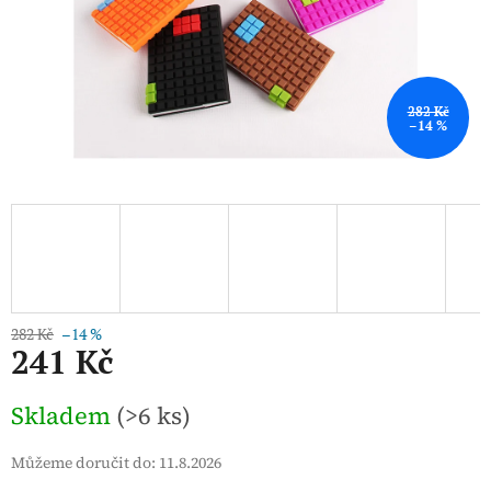
282 Kč
–14 %
282 Kč
–14 %
241 Kč
Měrná
Skladem
(>6 ks)
cena:
Můžeme doručit do:
11.8.2026