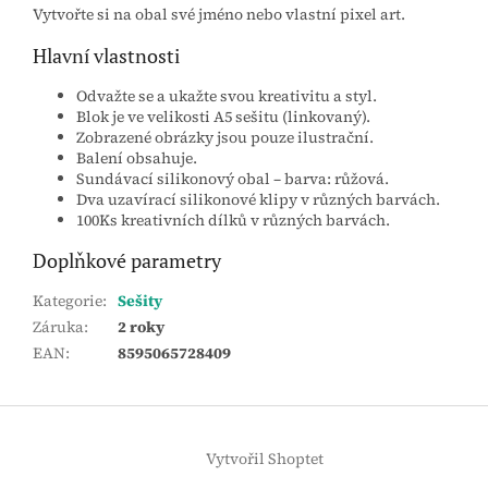
Vytvořte si na obal své jméno nebo vlastní pixel art.
Hlavní vlastnosti
Odvažte se a ukažte svou kreativitu a styl.
Blok je ve velikosti A5 sešitu (linkovaný).
Zobrazené obrázky jsou pouze ilustrační.
Balení obsahuje.
Sundávací silikonový obal – barva: růžová.
Dva uzavírací silikonové klipy v různých barvách.
100Ks kreativních dílků v různých barvách.
Doplňkové parametry
Kategorie
:
Sešity
Záruka
:
2 roky
EAN
:
8595065728409
Z
á
Vytvořil Shoptet
p
a