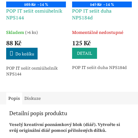
103 Kč
–14 %
147 Kč
–14 %
POP IT sešit osmiúhelník
POP IT sešit duha
NPS144
NPS184d
Skladem
(>6 ks)
Momentálně nedostupné
88 Kč
125 Kč
DETAIL
Do košíku
POP IT sešit duha NPS184d
POP IT sešit osmiúhelník
NPS144
Popis
Diskuze
Detailní popis produktu
Veselý kreativní poznámkový blok (diář). Vytvořte si
svůj originální diář pomocí přiložených dílků.