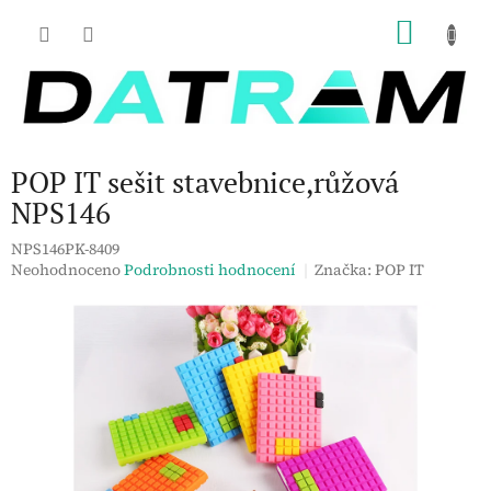
Přejít
NÁKU
na
obsah
KOŠÍK
POP IT sešit stavebnice,růžová
NPS146
NPS146PK-8409
Průměrné
Neohodnoceno
Podrobnosti hodnocení
Značka:
POP IT
hodnocení
produktu
je
0,0
z
5
hvězdiček.